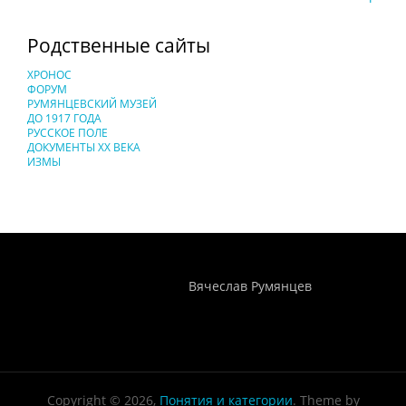
Родственные сайты
ХРОНОС
ФОРУМ
РУМЯНЦЕВСКИЙ МУЗЕЙ
ДО 1917 ГОДА
РУССКОЕ ПОЛЕ
ДОКУМЕНТЫ XX ВЕКА
ИЗМЫ
Понятия И Категории - Исторический Проект ХРОНОС
WEB-редактор
Вячеслав Румянцев
Copyright © 2026,
Понятия и категории
. Theme by