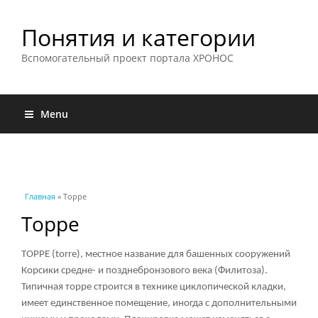
Понятия и категории
Вспомогательный проект портала ХРОНОС
Menu
Вы здесь
Главная
» Торре
Торре
ТОРРЕ (torre), местное название для башенных сооружений
Корсики средне- и позднебронзового века (Филитоза).
Типичная торре строится в технике циклопической кладки,
имеет единственное помещение, иногда с дополнительными