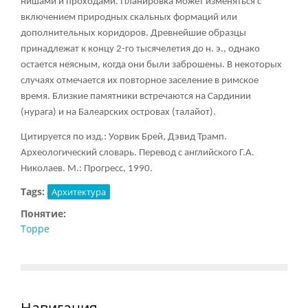
нишами и проходами. Планировка может изменяться с
включением природных скальных формаций или
дополнительных коридоров. Древнейшие образцы
принадлежат к концу 2-го тысячелетия до н. э., однако
остается неясным, когда они были заброшены. В некоторых
случаях отмечается их повторное заселение в римское
время. Близкие памятники встречаются на Сардинии
(нурага) и на Балеарских островах (талайот).
Цитируется по изд.: Уорвик Брей, Дэвид Трамп.
Археологический словарь. Перевод с английского Г.А.
Николаев. М.: Прогресс, 1990.
Tags:
Архитектура
Понятие:
Торре
Навигация