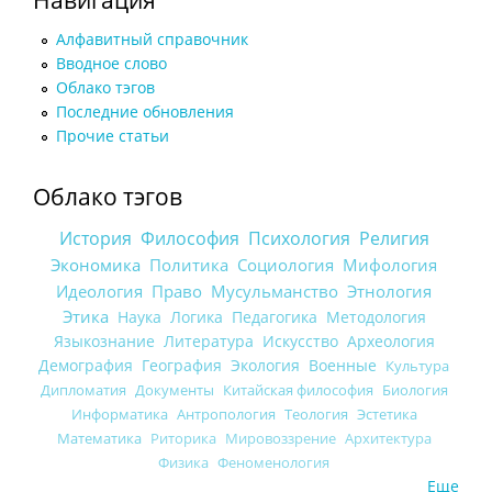
Алфавитный справочник
Вводное слово
Облако тэгов
Последние обновления
Прочие статьи
Облако тэгов
История
Философия
Психология
Религия
Экономика
Политика
Социология
Мифология
Идеология
Право
Мусульманство
Этнология
Этика
Наука
Логика
Педагогика
Методология
Языкознание
Литература
Искусство
Археология
Демография
География
Экология
Военные
Культура
Дипломатия
Документы
Китайская философия
Биология
Информатика
Антропология
Теология
Эстетика
Математика
Риторика
Мировоззрение
Архитектура
Физика
Феноменология
Еще