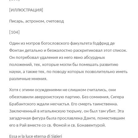
[ИЛЛЮСТРАЦИЯ]
Писарь, астроном, счетовод
[104]
Один из мэтров богословского факультета Годфрид де
Фонтан детально и безжалостно раскритиковал этот список.
Он потребовал удаления из него явно абсурдных
положений, тех, которые могли бы помешать развитию
науки, а также тех, по поводу которых позволительно иметь
различные мнения.
Хотя с этими осуждениями не слишком считались, они
обезглавили аверроистскую партию. Без сомнения, Сигера
Брабантского ждали несчастья. Его смерть таинственна.
Заключенный в итальянскую тюрьму, он был там убит. Эта
загадочная фигура была прославлена Данте, поместившим
его в Рай вместе со св. Фомой и св. Бонавентурой.
Essa и la luce eterna di Sigieri