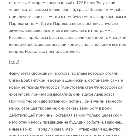
в то же самое время основанный в 1229 году Тулузский
университет, весьма правоверный, сразу объявляет — дабы
привлечь учащихся, — что в нем будут учить запрещенным в
Париже книгам. Да и в Париже запреты остались пустым
звуком: запрещенные книги включались в программы.
Казалось, проблема была решена великолепной томистской
конструкцией; аверроистский кризис вновь поставил все под
вопрос. Несколько преподавателей с
[102]
факультета свободных искусств, во главе которых стояли
Сигер Брабантский и Боэций Дакийский, отстаивали самые
крайние тезисы Философа (Аристотель стал Философом par
excellence), причем осмыслялись они в духе Аверроэса.
Помимо теории двойственной истины, они учили вечности
мира, отрицая творение; они отказывали Богу в роли
действующей причины, оставляя за ним только целевую; у
него отнималось предвидение будущих событий. Наконец,
иные из них — вряд ли сам Сигер — утверждали единство