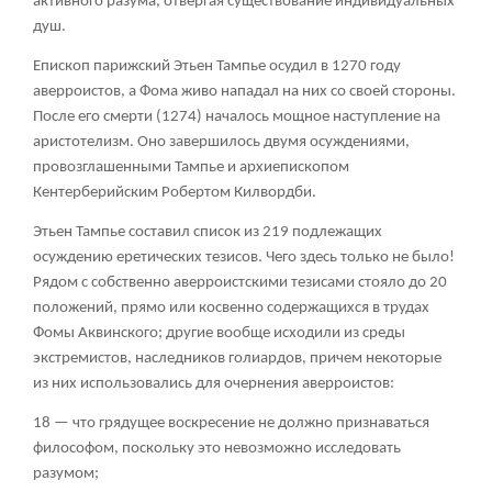
активного разума, отвергая существование индивидуальных
душ.
Епископ парижский Этьен Тампье осудил в 1270 году
аверроистов, а Фома живо нападал на них со своей стороны.
После его смерти (1274) началось мощное наступление на
аристотелизм. Оно завершилось двумя осуждениями,
провозглашенными Тампье и архиепископом
Кентерберийским Робертом Килвордби.
Этьен Тампье составил список из 219 подлежащих
осуждению еретических тезисов. Чего здесь только не было!
Рядом с собственно аверроистскими тезисами стояло до 20
положений, прямо или косвенно содержащихся в трудах
Фомы Аквинского; другие вообще исходили из среды
экстремистов, наследников голиардов, причем некоторые
из них использовались для очернения аверроистов:
18 — что грядущее воскресение не должно признаваться
философом, поскольку это невозможно исследовать
разумом;