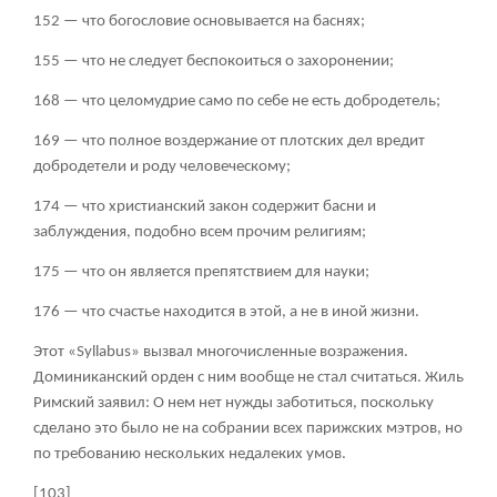
152 — что богословие основывается на баснях;
155 — что не следует беспокоиться о захоронении;
168 — что целомудрие само по себе не есть добродетель;
169 — что полное воздержание от плотских дел вредит
добродетели и роду человеческому;
174 — что христианский закон содержит басни и
заблуждения, подобно всем прочим религиям;
175 — что он является препятствием для науки;
176 — что счастье находится в этой, а не в иной жизни.
Этот «Syllabus» вызвал многочисленные возражения.
Доминиканский орден с ним вообще не стал считаться. Жиль
Римский заявил: О нем нет нужды заботиться, поскольку
сделано это было не на собрании всех парижских мэтров, но
по требованию нескольких недалеких умов.
[103]