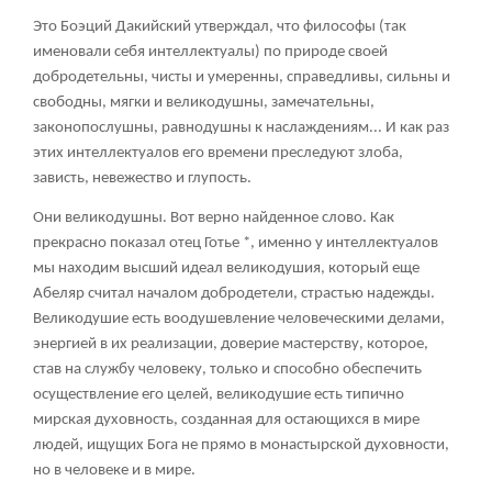
Это Боэций Дакийский утверждал, что философы (так
именовали себя интеллектуалы) по природе своей
добродетельны, чисты и умеренны, справедливы, сильны и
свободны, мягки и великодушны, замечательны,
законопослушны, равнодушны к наслаждениям... И как раз
этих интеллектуалов его времени преследуют злоба,
зависть, невежество и глупость.
Они великодушны. Вот верно найденное слово. Как
прекрасно показал отец Готье
*
, именно у интеллектуалов
мы находим высший идеал великодушия, который еще
Абеляр считал началом добродетели, страстью надежды.
Великодушие есть воодушевление человеческими делами,
энергией в их реализации, доверие мастерству, которое,
став на службу человеку, только и способно обеспечить
осуществление его целей, великодушие есть типично
мирская духовность, созданная для остающихся в мире
людей, ищущих Бога не прямо в монастырской духовности,
но в человеке и в мире.