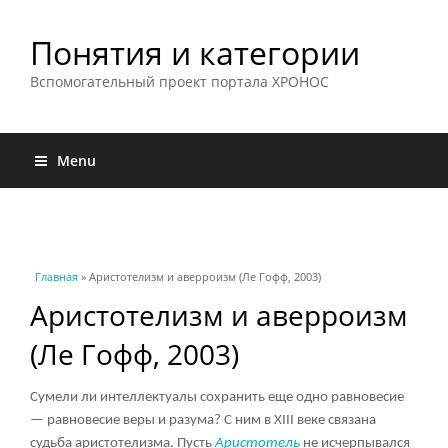
Понятия и категории
Вспомогательный проект портала ХРОНОС
Menu
Вы здесь
Главная
» Аристотелизм и аверроизм (Ле Гофф, 2003)
Аристотелизм и аверроизм
(Ле Гофф, 2003)
Сумели ли интеллектуалы сохранить еще одно равновесие
— равновесие веры и разума? С ним в XIII веке связана
судьба аристотелизма. Пусть
Аристотель
не исчерпывался