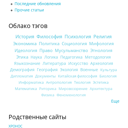
Последние обновления
Прочие статьи
Облако тэгов
История
Философия
Психология
Религия
Экономика
Политика
Социология
Мифология
Идеология
Право
Мусульманство
Этнология
Этика
Наука
Логика
Педагогика
Методология
Языкознание
Литература
Искусство
Археология
Демография
География
Экология
Военные
Культура
Дипломатия
Документы
Китайская философия
Биология
Информатика
Антропология
Теология
Эстетика
Математика
Риторика
Мировоззрение
Архитектура
Физика
Феноменология
Еще
Родственные сайты
ХРОНОС