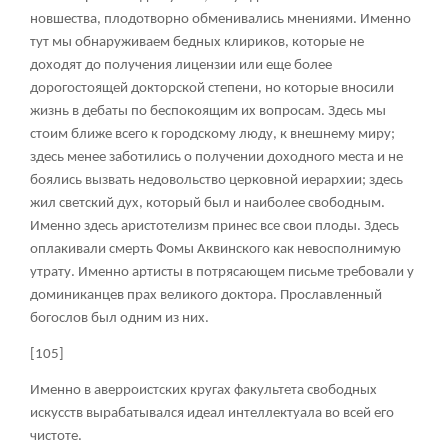
новшества, плодотворно обменивались мнениями. Именно
тут мы обнаруживаем бедных клириков, которые не
доходят до получения лицензии или еще более
дорогостоящей докторской степени, но которые вносили
жизнь в дебаты по беспокоящим их вопросам. Здесь мы
стоим ближе всего к городскому люду, к внешнему миру;
здесь менее заботились о получении доходного места и не
боялись вызвать недовольство церковной иерархии; здесь
жил светский дух, который был и наиболее свободным.
Именно здесь аристотелизм принес все свои плоды. Здесь
оплакивали смерть Фомы Аквинского как невосполнимую
утрату. Именно артисты в потрясающем письме требовали у
доминиканцев прах великого доктора. Прославленный
богослов был одним из них.
[105]
Именно в аверроистских кругах факультета свободных
искусств вырабатывался идеал интеллектуала во всей его
чистоте.