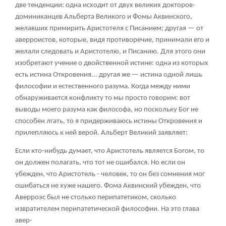
две тенденции: одна исходит от двух великих докторов-
доминиканцев Альберта Великого и Фомы Аквинского,
желавших примирить Аристотеля с Писанием; другая — от
аверроистов, которые, видя противоречие, принимали его и
желали следовать и Аристотелю, и Писанию. Для этого они
изобретают учение о двойственной истине: одна из которых
есть истина Откровения... другая же — истина одной лишь
философии и естественного разума. Когда между ними
обнаруживается конфликту то мы просто говорим: вот
выводы моего разума как философа, но поскольку Бог не
способен лгать, то я придерживаюсь истины Откровения и
прилепляюсь к ней верой. Альберт Великий заявляет:
Если кто-нибудь думает, что Аристотель является Богом, то
он должен полагать, что тот не ошибался. Но если он
убежден, что Аристотель - человек, то он без сомнения мог
ошибаться не хуже нашего. Фома Аквинский убежден, что
Аверроэс был не столько перипатетиком, сколько
извратителем перипатетической философии. На это глава
авер-