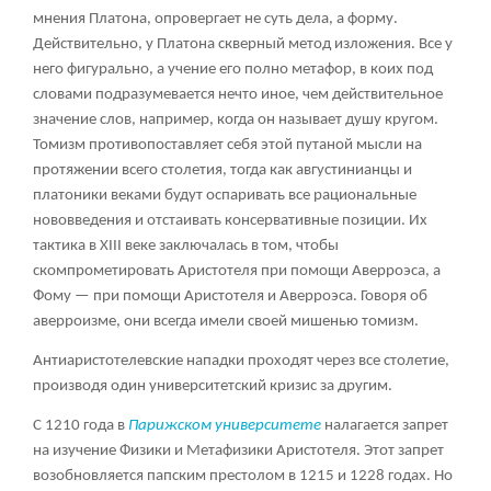
мнения Платона, опровергает не суть дела, а форму.
Действительно, у Платона скверный метод изложения. Все у
него фигурально, а учение его полно метафор, в коих под
словами подразумевается нечто иное, чем действительное
значение слов, например, когда он называет душу кругом.
Томизм противопоставляет себя этой путаной мысли на
протяжении всего столетия, тогда как августинианцы и
платоники веками будут оспаривать все рациональные
нововведения и отстаивать консервативные позиции. Их
тактика в XIII веке заключалась в том, чтобы
скомпрометировать Аристотеля при помощи Аверроэса, а
Фому — при помощи Аристотеля и Аверроэса. Говоря об
аверроизме, они всегда имели своей мишенью томизм.
Антиаристотелевские нападки проходят через все столетие,
производя один университетский кризис за другим.
С 1210 года в
Парижском университете
налагается запрет
на изучение Физики и Метафизики Аристотеля. Этот запрет
возобновляется папским престолом в 1215 и 1228 годах. Но