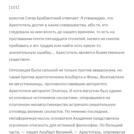
[101]
роистов Сигер Брабантский отвечает: Я утверждаю, что
Аристотель достиг в науке совершенства, ибо те, кто
следовали за ним вплоть до нашего времени, то есть на
протяжении почти пятнадцати столетий, ничего не смогли
прибавить к его трудам или найти хоть какую-то
значительную ошибку... Аристотель является божественным
существом.
Оппозиция была сильной не только против аверроизма, но
также против аристотелизма Альберта и Фомы. Возглавляли
ее августинианцы, противопоставившие авторитету
Аристотеля авторитет Платона. И хотя Августин был одним
из основных источников схоластики, опиравшееся на
платонизм неоавгустинианство встречало решительную
отповедь великих схоластов. По мнению последних,
метафоричная мысль основателя Академии представляла
огромную опасность для истинной философии. По большей
части, — пишет Альберт Великий, — Аристотель, опровергая