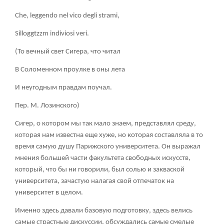
Che, leggendo nel vico degli strami,
Silloggtzzm indiviosi veri.
(To вечный свет Сигера, что читал
В Соломенном проулке в оны лета
И неугодным правдам поучал.
Пер. М. Лозинского)
Сигер, о котором мы так мало знаем, представлял среду,
которая нам известна еще хуже, но которая составляла в то
время самую душу Парижского университета. Он выражал
мнения большей части факультета свободных искусств,
который, что бы ни говорили, был солью и закваской
университета, зачастую налагая свой отпечаток на
университет в целом.
Именно здесь давали базовую подготовку, здесь велись
самые страстные дискуссии, обсуждались самые смелые