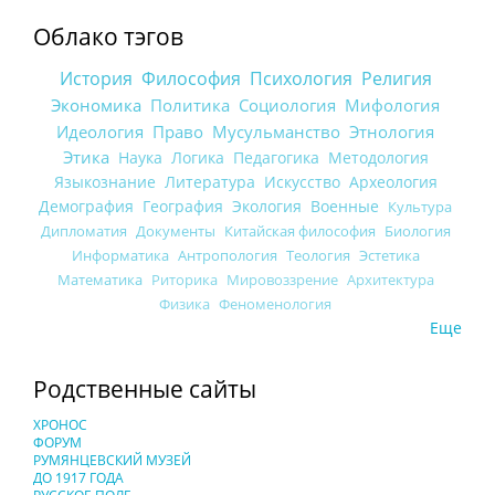
Облако тэгов
История
Философия
Психология
Религия
Экономика
Политика
Социология
Мифология
Идеология
Право
Мусульманство
Этнология
Этика
Наука
Логика
Педагогика
Методология
Языкознание
Литература
Искусство
Археология
Демография
География
Экология
Военные
Культура
Дипломатия
Документы
Китайская философия
Биология
Информатика
Антропология
Теология
Эстетика
Математика
Риторика
Мировоззрение
Архитектура
Физика
Феноменология
Еще
Родственные сайты
ХРОНОС
ФОРУМ
РУМЯНЦЕВСКИЙ МУЗЕЙ
ДО 1917 ГОДА