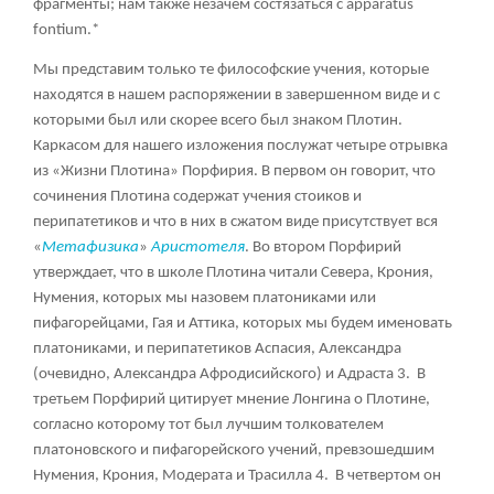
фрагменты; нам также незачем состязаться с apparatus
fontium.*
Мы представим только те философские учения, которые
находятся в нашем распоряжении в завершенном виде и с
которыми был или скорее всего был знаком Плотин.
Каркасом для нашего изложения послужат четыре отрывка
из «Жизни Плотина» Порфирия. В первом он говорит, что
сочинения Плотина содержат учения стоиков и
перипатетиков и что в них в сжатом виде присутствует вся
«
Метафизика
»
Аристотеля
. Во втором Порфирий
утверждает, что в школе Плотина читали Севера, Крония,
Нумения, которых мы назовем платониками или
пифагорейцами, Гая и Аттика, которых мы будем именовать
платониками, и перипатетиков Аспасия, Александра
(очевидно, Александра Афродисийского) и Адраста 3. В
третьем Порфирий цитирует мнение Лонгина о Плотине,
согласно которому тот был лучшим толкователем
платоновского и пифагорейского учений, превзошедшим
Нумения, Крония, Модерата и Трасилла 4. В четвертом он