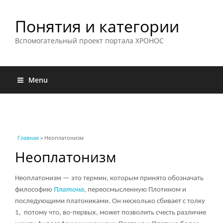
Понятия и категории
Вспомогательный проект портала ХРОНОС
Menu
Вы здесь
Главная
» Неоплатонизм
Неоплатонизм
Неоплатонизм — это термин, которым принято обозначать
философию
Платона
, переосмысленную Плотином и
последующими платониками. Он несколько сбивает с толку
1, потому что, во-первых, может позволить счесть различие