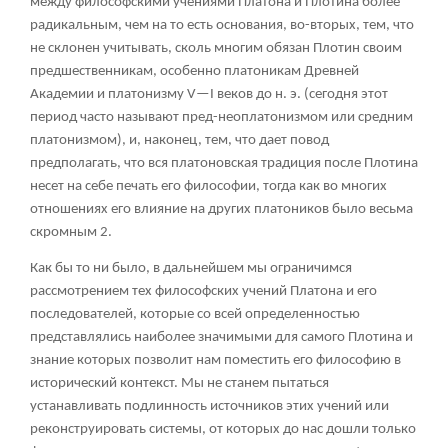
между философскими учениями Платона и Плотина более
радикальным, чем на то есть основания, во-вторых, тем, что
не склонен учитывать, сколь многим обязан Плотин своим
предшественникам, особенно платоникам Древней
Академии и платонизму V—I веков до н. э. (сегодня этот
период часто называют пред-неоплатонизмом или средним
платонизмом), и, наконец, тем, что дает повод
предполагать, что вся платоновская традиция после Плотина
несет на себе печать его философии, тогда как во многих
отношениях его влияние на других платоников было весьма
скромным 2.
Как бы то ни было, в дальнейшем мы ограничимся
рассмотрением тех философских учений Платона и его
последователей, которые со всей определенностью
представлялись наиболее значимыми для самого Плотина и
знание которых позволит нам поместить его философию в
исторический контекст. Мы не станем пытаться
устанавливать подлинность источников этих учений или
реконструировать системы, от которых до нас дошли только