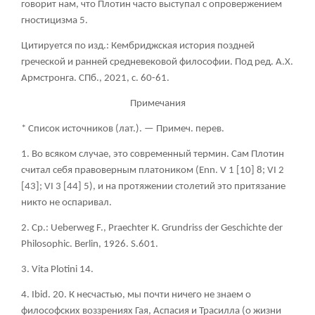
говорит нам, что Плотин часто выступал с опровержением
гностицизма 5.
Цитируется по изд.: Кембриджская история поздней
греческой и ранней средневековой философии. Под ред. А.Х.
Армстронга. СПб., 2021, с. 60-61.
Примечания
* Список источников (лат.). — Примеч. перев.
1. Во всяком случае, это современный термин. Сам Плотин
считал себя правоверным платоником (Enn. V 1 [10] 8; VI 2
[43]; VI 3 [44] 5), и на протяжении столетий это притязание
никто не оспаривал.
2. Ср.: Ueberweg F., Praechter К. Grundriss der Geschichte der
Philosophic. Berlin, 1926. S.601.
3. Vita Plotini 14.
4. Ibid. 20. К несчастью, мы почти ничего не знаем о
философских воззрениях Гая, Аспасия и Трасилла (о жизни