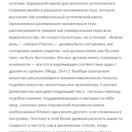
эстетике. Идеальной мерой для античного эстетического
сознания является реальное человеческое тело, которое
выступает как универсальный эстетический канон.
Гармонически размеренное человеческое тело
рассматривается греками как универсальная мера всех
видов искусства, не только скульптуры, но и поэзии. «Всякая
речь,— говорит Платон,— должна быть составлена, как
составлено живое существо, она должна иметь как бы свое
тело, не быть без головы, без ног, должна иметь туловище и
конечности — все это в надлежащем соответствии одно с
другим и с целым» (Федр, 264 С). Вообще ораторское
искусство рассматривается греками максимально телесно,
подобно искусству скульптора или архитектора. У ритора
Деметрия мы находим следующий текст: «Колоны периода
подобны камням, поддерживающим и несущим на себе
свод, а колоны речи отрывочной похожи на камни,
разбросанные близко один возле другого, а не сложенные в
постройку. Поэтому в этой более древней речи есть какая-то
гладкость и чистота, как в архаических статуях, когда