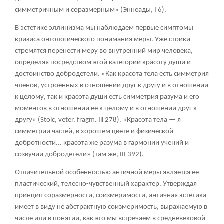
симметричным и соразмерным» (Эннеады, I 6).
В эстетике эллинизма мы наблюдаем первые симптомы
кризиса онтологического понимания меры. Уже стоики
стремятся перенести меру во внутренний мир человека,
определяя посредством этой категории красоту души и
достоинство добродетели. «Как красота тела есть симметрия
членов, устроенных в отношении друг к другу и в отношении
к целому, так и красота души есть симметрия разума и его
моментов в отношении ее к целому и в отношении друг к
другу» (Stoic, veter. fragm. Ill 278). «Красота тела — я
симметрии частей, в хорошем цвете и физической
добротности... красота же разума в гармонии учений и
созвучии добродетели» (там же, III 392).
Отличительной особенностью античной меры является ее
пластический, телесно-чувственный характер. Утверждая
принцип соразмерности, соизмеримости, античная эстетика
имеет в виду не абстрактную соизмеримость, выражаемую в
числе или в понятии, как это мы встречаем в средневековой