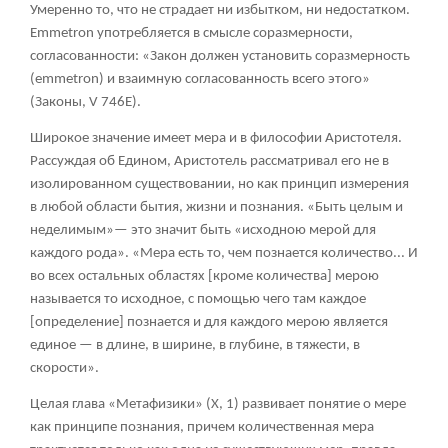
Умеренно то, что не страдает ни избытком, ни недостатком.
Emmetron употребляется в смысле соразмерности,
согласованности: «Закон должен установить соразмерность
(emmetron) и взаимную согласованность всего этого»
(Законы, V 746Е).
Широкое значение имеет мера и в философии Аристотеля.
Рассуждая об Едином, Аристотель рассматривал его не в
изолированном существовании, но как принцип измерения
в любой области бытия, жизни и познания. «Быть целым и
неделимым»— это значит быть «исходною мерой для
каждого рода». «Мера есть то, чем познается количество... И
во всех остальных областях [кроме количества] мерою
называется то исходное, с помощью чего там каждое
[определение] познается и для каждого мерою является
единое — в длине, в ширине, в глубине, в тяжести, в
скорости».
Целая глава «Метафизики» (X, 1) развивает понятие о мере
как принципе познания, причем количественная мера