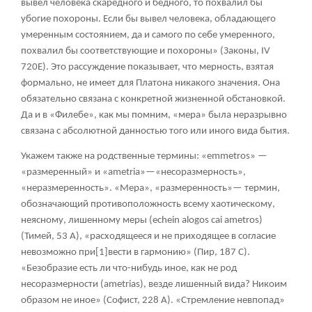
вывел человека скаредного и бедного, то похвалил бы
убогие похороны. Если бы вывел человека, обладающего
умеренным состоянием, да и самого по себе умеренного,
похвалил бы соответствующие и похороны» (Законы, IV
720Е). Это рассуждение показывает, что мерность, взятая
формально, не имеет для Платона никакого значения. Она
обязательно связана с конкретной жизненной обстановкой.
Да и в «Филебе», как мы помним, «мера» была неразрывно
связана с абсолютной данностью того или иного вида бытия.
Укажем также на родственные термины: «emmetros» —
«размеренный» и «ametria»—«несоразмерность»,
«неразмеренность». «Мера», «размеренность»— термин,
обозначающий противоположность всему хаотическому,
неясному, лишенному меры (echein alogos cai ametros)
(Тимей, 53 A), «расходящееся и не приходящее в согласие
невозможно при
[1]
вести в гармонию» (Пир, 187 С).
«Безобразие есть ли что-нибудь иное, как не род
несоразмерности (ametrias), везде лишенный вида? Никоим
образом не иное» (Софист, 228 А). «Стремление невпопад»