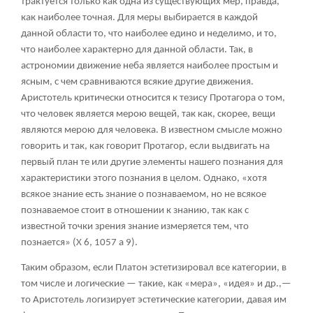
трактуется только как одна из существующих мер, правда,
как наиболее точная. Для меры выбирается в каждой
данной области то, что наиболее едино и неделимо, и то,
что наиболее характерно для данной области. Так, в
астрономии движение неба является наиболее простым и
ясным, с чем сравниваются всякие другие движения.
Аристотель критически относится к тезису Протагора о том,
что человек является мерою вещей, так как, скорее, вещи
являются мерою для человека. В известном смысле можно
говорить и так, как говорит Протагор, если выдвигать на
первый план те или другие элементы нашего познания для
характеристики этого познания в целом. Однако, «хотя
всякое знание есть знание о познаваемом, но не всякое
познаваемое стоит в отношении к знанию, так как с
известной точки зрения знание измеряется тем, что
познается» (X 6, 1057 а 9).
Таким образом, если Платон эстетизировал все категории, в
том числе и логические — такие, как «мера», «идея» и др.,—
то Аристотель логизирует эстетические категории, давая им