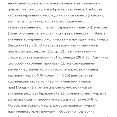
необходимо указать, что понятие меры и выражалось у
греков при помощи разнообразных терминов. Наиболее
частыми терминами необходимо считать meros («мера»),
symmetria («соразмерность»), isos («равное»,
«уравновешенное»), mesos («середина», «центр»), mesotes
(«центр», «центральность», «центрированность»). Меру в
значении измеренного количества мы находим, например, у
Эпихарма (23 В 2). О «мерах и весах» мы читаем уже в
пифагорейских текстах (14, фр. 12), а в применении к
стихотворным размерам —у Парменида (28 А 15). Античная
философия особенно прослави
[1]
лась совмещением
этически-эстетического и онтологического понимания
термина «мера». У Филолая (44 А 16) центральный
космический огонь, или Гестия, именуется «мерой
при
[1]
роды». В этом же смысле нужно понимать и
знаменитые слова Гераклита (В 30) о живом огне, «мерами
вспыхивающем и мерами угасающем», а также (А 8) о
Логосе, или эфирном теле, которое является «мерой
назначенного круга времени». Особенно подчеркнут