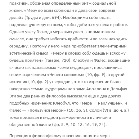
практики, обозначая определенный ритм социальной
жизни. «Меру во всем соблюдай и дела свои вовремя
делай» (Труды и дни, 694). Необходимо соблюдать
надлежащую меру во всем, чтобы добиться успеха в работе.
Однако уже у Гесиода мера выступает в нормативном
смысле, она требует избегать крайности и во всем находить
середину. Поэтому у него мера приобретает элементарный
эстетический смысл: «Меру в словах соблюдешь и всякому
будешь приятен» (там же, 720). Клеобул и Фалес, входившие
в число гак называемых «семи мудрецов», прославились
своим изречением «Ничего слишком» (10, фр. 9), а другой
источник (10, фр. 2) утверждает, что это изречение было
начертано семью мудрецами на храме Аполлона в Дельфах.
Эти же два ранних философа высказали еще и два других
подобных изречения: Клеобул, что «мера — наилучшее», и
Фалес — «пользуйся мерой» (10, фр. 3). Солон (VI в. до н. э.)
тоже призывал к мудрой размеренности в личной и
общественной жизни (фр. 5, 9, 10, 13, 16, 19, 24).
Переходя к философскому значению понятия меры,