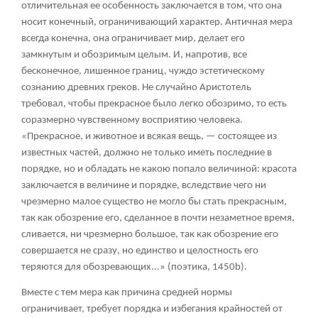
отличительная ее особенность заключается в том, что она
носит конечный, ограничивающий характер. Античная мера
всегда конечна, она ограничивает мир, делает его
замкнутым и обозримым целым. И, напротив, все
бесконечное, лишенное границ, чуждо эстетическому
сознанию древних греков. Не случайно Аристотель
требовал, чтобы прекрасное было легко обозримо, то есть
соразмерно чувственному восприятию человека.
«Прекрасное, и животное и всякая вещь, — состоящее из
известных частей, должно не только иметь последние в
порядке, но и обладать не какою попало величиной: красота
заключается в величине и порядке, вследствие чего ни
чрезмерно малое существо не могло бы стать прекрасным,
так как обозрение его, сделанное в почти незаметное время,
сливается, ни чрезмерно большое, так как обозрение его
совершается не сразу, но единство и целостность его
теряются для обозревающих...» (поэтика, 1450b).
Вместе с тем мера как причина средней нормы
ограничивает, требует порядка и избегания крайностей от