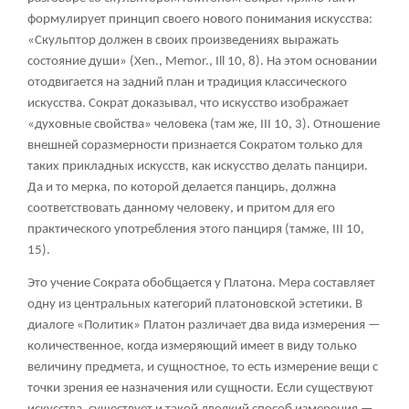
формулирует принцип своего нового понимания искусства:
«Скульптор должен в своих произведениях выражать
состояние души» (Xen., Memor., Ill 10, 8). На этом основании
отодвигается на задний план и традиция классического
искусства. Сократ доказывал, что искусство изображает
«духовные свойства» человека (там же, III 10, 3). Отношение
внешней соразмерности признается Сократом только для
таких прикладных искусств, как искусство делать панцири.
Да и то мерка, по которой делается панцирь, должна
соответствовать данному человеку, и притом для его
практического употребления этого панциря (тамже, III 10,
15).
Это учение Сократа обобщается у Платона. Мера составляет
одну из центральных категорий платоновской эстетики. В
диалоге «Политик» Платон различает два вида измерения —
количественное, когда измеряющий имеет в виду только
величину предмета, и сущностное, то есть измерение вещи с
точки зрения ее назначения или сущности. Если существуют