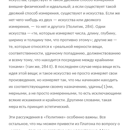
искусства, существует и такой двоякий способ измерения —
внешне-физический и идеальный; а если существует такой
двоякий способ измерения, существуют и искусства. Если же
нет чего-нибудь из двух — искусства или двоякого
измерения, — то нет и другого (Политик, 284). Одни
искусства —«те, которые измеряют числа, длину, глубину,
ширину и толщину тем, что противно этому»; другие же —
те, которые относятся к «реальной мерности вещи,
соответственности, удачному попаданию, долженствованию
и всему тому, что находится посредине между крайними
тонами» (там же, 284 Е). В последнем случае мера вещи есть
идея этой вещи; и такое искусство не просто измеряет свои
произведения, но измеряет так, что мы начинаем находить
их соответствующими своему назначению, удачны
[1]
ми,
мерными, а не просто измеренными, то есть исключающими
всякие искажения и крайности. Другими словами, такая
мера есть принцип эстетический.
Эти рассуждения в «Политике» особенно важны. Все
остальное, что мы можем привести из Платона по вопросу о