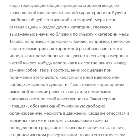
характеризующим общие принципы строения вещи, ее
качественной или количественной характеристики. Будучи
наиболее общей эстетической категорией, мера тесно
связана с целым рядом других категорий, словесно
выраженных иначе, но близких по смыслу к категории меры.
Такова, например, «гармония». Таково, например, греческое
слово «симметрия», которое иной раз обозначает не что
иное, как «соразмерность», но здесь это есть соразмерность
частей какого-нибудь целого как в их соотношениях между
самими собой, так и в соотношении их с целым при
понимании этого целого как той или иной идейной или
вообще смысловой сущности. Таков термин «пропорция»,
имеющий значение равенства двух или нескольких
числовых соотношений качественности. Таков термин
«грация», обозначающий ту или иную свободно
организованную мерность в движении. Сюда же относятся и
термины «ритм» и «метр», указывающие тоже на
определенного рода синтез качества и количества, то ли в
его динамическом развертывании, то ли в его статическом