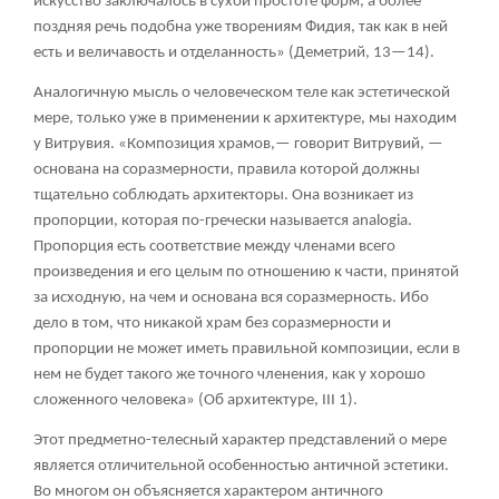
искусство заключалось в сухой простоте форм, а более
поздняя речь подобна уже творениям Фидия, так как в ней
есть и величавость и отделанность» (Деметрий, 13—14).
Аналогичную мысль о человеческом теле как эстетической
мере, только уже в применении к архитектуре, мы находим
у Витрувия. «Композиция храмов,— говорит Витрувий, —
основана на соразмерности, правила которой должны
тщательно соблюдать архитекторы. Она возникает из
пропорции, которая по-гречески называется analogia.
Пропорция есть соответствие между членами всего
произведения и его целым по отношению к части, принятой
за исходную, на чем и основана вся соразмерность. Ибо
дело в том, что никакой храм без соразмерности и
пропорции не может иметь правильной композиции, если в
нем не будет такого же точного членения, как у хорошо
сложенного человека» (Об архитектуре, III 1).
Этот предметно-телесный характер представлений о мере
является отличительной особенностью античной эстетики.
Во многом он объясняется характером античного