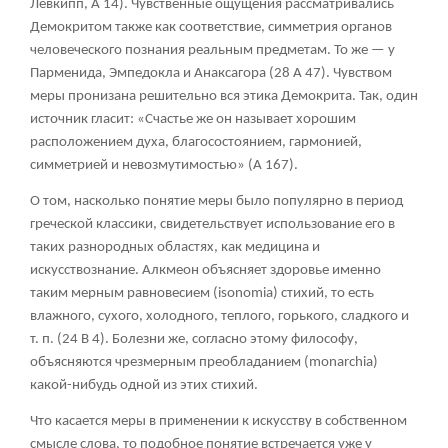
Левкипп, А 14). Чувственные ощущения рассматривались
Демокритом также как соответствие, симметрия органов
человеческого познания реальным предметам. То же — у
Парменида, Эмпедокла и Анаксагора (28 А 47). Чувством
меры пронизана решительно вся этика Демокрита. Так, один
источник гласит: «Счастье же он называет хорошим
расположением духа, благосостоянием, гармонией,
симметрией и невозмутимостью» (А 167).
О том, насколько понятие меры было популярно в период
греческой классики, свидетельствует использование его в
таких разнородных областях, как медицина и
искусствознание. Алкмеон объясняет здоровье именно
таким мерным равновесием (isonomia) стихий, то есть
влажного, сухого, холодного, теплого, горького, сладкого и
т. п. (24 В 4). Болезни же, согласно этому философу,
объясняются чрезмерным преобладанием (monarchia)
какой-нибудь одной из этих стихий.
Что касается меры в применении к искусству в собственном
смысле слова, то подобное понятие встречается уже у