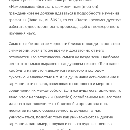
характером некоего планомерного действия.
«Намеревающийся стать гармоничным (metrion)
гражданином не должен вдаваться в подробности изучения
грамоты» (Законы, VII 809Е), то есть Платон рекомендует тут
избегать односторонности, происходящей от неумеренного
изучения наук.
Само по себе понятие мерности близко подходит к понятию
симметрии, хотя в то же время и достаточно от него
отличается. Его эстетический смысл не везде ясен. Наиболее
четко этот смысл выражен в следующем тексте: «Тело наше
как будто натянуто и держится теплотою и холодом,
сухостью и влажностью и т. д.; а душа наша есть смешение и
гармония этих начал, зависящая от хорошего и мерного
соединения их между собою. Если же душа есть гармония, то
явно, что с непомерным (ametrios) ослаблением нашего тела
или с его напряжением от болезней и прочих зол она,
несмотря на свою божественность, должна тотчас
уничтожаться, подобно тому как уничтожаются и другие
гармонии, например, в звуках и во всех художественных