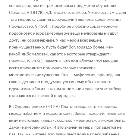
является одним из трех основных предметов обучения»
(Законы, VII 817Е). «Для всего есть мера. У кого есть ум... для
того мерою слушания рассуждений является целая жизнь»
(Государство, V 450). «Подобное любезно соразмерному
подобному; несоразмерные же вещи нелюбезны ни друг
другу, ни соразмерным. У нас мерой всех вещей,
преимущественно, пусть будет бог, гораздо более, чем
какой-либо человек, как это некоторые утверждают»
(Законы, IV 716С). Заметим, что под «богом» тут меньше
всего приходится понимать старые греческие
мифологические существа. Это — мифология, прошедшая
сквозь детально продуманную систему объективного
идеализма. «Боги» в таком понимании едва ли чем-нибудь
отличаются от «вечной природы».
В «Определениях» (415 А) Платона мера есть «середина
между избытком и недостатком». Здесь, пожалуй, имеется в
виду не столько «мера», сколько «мерность», а может быть,
даже «измеренность». И это значение меры попадается не
раз. Так, мы читаем, что души пьют воду из реки забвения,