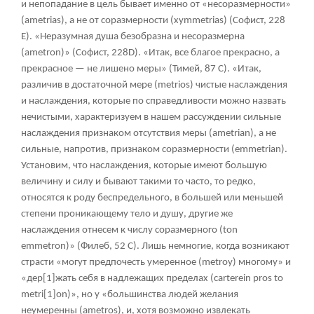
и непопадание в цель бывает именно от «несоразмерности»
(ametrias), а не от соразмерности (xymmetrias) (Софист, 228
Е). «Неразумная душа безобразна и несоразмерна
(ametron)» (Софист, 228D). «Итак, все благое прекрасно, а
прекрасное — не лишено меры» (Тимей, 87 С). «Итак,
различив в достаточной мере (metrios) чистые наслаждения
и наслаждения, которые по справедливости можно назвать
нечистыми, характеризуем в нашем рассуждении сильные
наслаждения признаком отсутствия меры (ametrian), а не
сильные, напротив, признаком соразмерности (emmetrian).
Установим, что наслаждения, которые имеют большую
величину и силу и бывают такими то часто, то редко,
относятся к роду беспредельного, в большей или меньшей
степени проникающему тело и душу, другие же
наслаждения отнесем к числу соразмерного (ton
emmetron)» (Филеб, 52 С). Лишь немногие, когда возникают
страсти «могут предпочесть умеренное (metroy) многому» и
«дер
[1]
жать себя в надлежащих пределах (carterein pros to
metri
[1]
on)», но у «большинства людей желания
неумеренны (ametros), и, хотя возможно извлекать