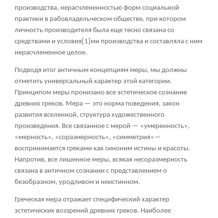
производства, нерасчлененностью форм социальной
практики в рабовладельческом обществе, при котором
личность производителя была еще тесно связана со
средствами и условия
[1]
ми производства и составляла с ним
нерасчлененное целое.
Подводя итог античным концепциям меры, мы должны
отметить универсальный характер этой категории.
Принципом меры пронизано все эстетическое сознание
древних греков. Мера — это норма поведения, закон
развития вселенной, структура художественного
произведения. Все связанное с мерой — «умеренность»,
«мерность», «соразмерность», «симметрия»—
воспринимается греками как синоним истины и красоты.
Напротив, все лишенное меры, всякая несоразмерность
связана в античном сознании с представлением о
безобразном, уродливом и неистинном.
Греческая мера отражает специфический характер
эстетических воззрений древних греков. Наиболее