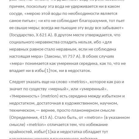
причем, поскольку эта вода не удерживается ни в каком
сосуде, «мерою этой воды по необходимости является
самое питье»; «и кто не соблюдает благоразумия, тот пьет
ее свыше меры; всегда же пьющие эту воду все забывают»
(Государство, X 621 А). В другом месте утверждается, что
социального неравенства сгладить нельзя, ибо «для
неравных равное стало неравным, если не соблюдена
настоящая мера» (Законы, VI 757 А). В обоих случаях
«мера» понимается как умеренная середина, как то, что не
впадает ни в избы
[1]
ток, ни в недостаток.
Следует указать еще на слово «metrios», которое как раз и
значит по существу «мерный», или «умеренный».
«Умеренность» (metrion) есть середина между избытком и
недостатком, достаточная в художественном, научном,
техническом,— вернее, просто планомерном смысле
(Определения, 415 А). Стало быть, от «metron» (в указанном
смысле) «metrion» отличается тем, что избежание
крайностей, избыт
[1]
ка и недостатка обладает тут