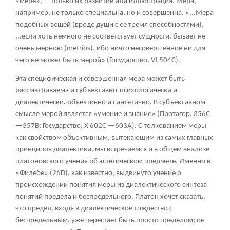
«мере»,— только их развитие или иллюстрация. Мера,
например, не только специальна, но и совершенна. «...Мера
подобных вещей (вроде души с ее тремя способностями),
...если хоть немного не соответствует сущности, бывает не
очень мерною (metrios), ибо ничто несовершенное ни для
чего не может быть мерой» (Государство, VI 504С).
Эта специфическая и совершенная мера может быть
рассматриваема и субъективно-психологически и
диалектически, объективно и синтетично. В субъективном
смысле мерой является «умение и знание» (Протагор, 356С
—357В; Государство, X 602С —603А). С толкованием меры
как свойством объективным, вытекающим из самых главных
принципов диалектики, мы встречаемся и в общем анализе
платоновского учения об эстетическом предмете. Именно в
«Филебе» (26D), как известно, выдвинуто учение о
происхождении понятия меры из диалектического синтеза
понятий предела и беспредельного. Платон хочет сказать,
что предел, входя в диалектическое тождество с
беспредельным, уже перестает быть просто пределом; он