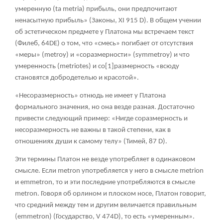
умеренную (ta metria) прибыль, они предпочитают
ненасытную прибыль» (Законы, XI 915 D). В общем учении
об эстетическом предмете у Платона мы встречаем текст
(Филеб, 64DE) о том, что «смесь» погибает от отсутствия
«меры» (metroy) и «соразмерности» (symmetroy) и что
умеренность (metriotes) и со
[1]
размерность «всюду
становятся добродетелью и красотой».
«Несоразмерность» отнюдь не имеет у Платона
формального значения, но она везде разная. Достаточно
привести следующий пример: «Нигде соразмерность и
несоразмерность не важны в такой степени, как в
отношениях души к самому телу» (Тимей, 87 D).
Эти термины Платон не везде употребляет в одинаковом
смысле. Если metron употребляется у него в смысле metrion
и emmetron, то и эти последние употребляются в смысле
metron. Говоря об орлином и плоском носе, Платон говорит,
что средний между тем и другим величается правильным
(emmetron) (Государство, V 474D), то есть «умеренным».