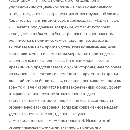
характером античного полиса с его тенденцией к
упорядочению социальной жизни в рамках небольшого
города-государства, к ограничению индивидуальной жизни.
Характеризуя античный способ производства, Маркс писал:
«...Кажется, что древнее воззрение, согласно которому
чело
[1]
век, как бы он ни был ограничен в национальном,
религиозном, политическом отношении, все же всегда
выступает как цель производства, куда возвышеннее, если
сопоставить его с современным миром, где производство
выступает как цель человека... Поэтому младенческий
древний мир представляется, с одной стороны, чем-то более
возвышенным, нежели современный. С другой же стороны,
древний мир, действительно, возвышеннее современного во
всем том, в чем стремятся найти законеченный образ, форму
и заранее установленное ограничение. Он дает
удовлетворение, которое человек получает, находясь на
ограниченной точке зрения. Тогда как современное не дает
удовлетворения; там же, где оно выступает
самоудовлетворенным, — оно пошло»
4
. Именно этой
ограничивающей функцией античного полиса, его