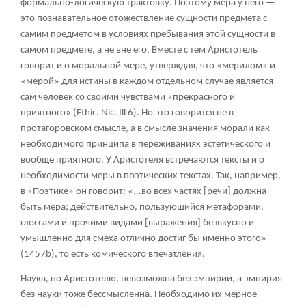
формально-логическую трактовку. Поэтому мера у него —
это познавательное отожествление сущности предмета с
самим предметом в условиях пребывания этой сущности в
самом предмете, а не вне его. Вместе с тем Аристотель
говорит и о моральной мере, утверждая, что «мерилом» и
«мерой» для истины в каждом отдельном случае является
сам человек со своими чувствами «прекрасного и
приятного» (Ethic. Nic. Ill 6). Но это говорится не в
протагоровском смысле, а в смысле значения морали как
необходимого принципа в переживаниях эстетического и
вообще приятного. У Аристотеля встречаются тексты и о
необходимости меры в поэтических текстах. Так, например,
в «Поэтике» он говорит: «...во всех частях [речи] должна
быть мера; действительно, пользующийся метафорами,
глоссами и прочими видами [выражения] безвкусно и
умышленно для смеха отлично достиг бы именно этого»
(1457b), то есть комического впечатления.
Наука, по Аристотелю, невозможна без эмпирии, а эмпирия
без науки тоже бессмысленна. Необходимо их мерное