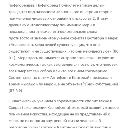
пифагорейцев. Пифагореец Поликлет написал целый
трак
[1]
тат под названием «Канон», где он строил теорию
применения числовых отношений к искусству
2
. Этому
древнему онтологическому пониманию меры в
нераздельном этико-эстетическом смысле слова
противостоит знаменитое учение софиста Протагора о мере:
«Человек есть мера вещей существующих, что они
существуют, и не существующих, что они не существуют» (80
В 1). Мера здесь понимается антропологически, но уже не
космологически, так как выставляется постулат, что человек
все измеряет сам собою или что все с ним соизмеримо.
Соответственно с этим Антифонт и Критолай признавали
время мыслью или мерой, а не объектив
[1]
ной субстанцией
(87 В 9).
С классическим учением о соразмерности спорит также и
Сократ (в изложении Ксенофонта), который выдвинул новое
понимание искусства, исходящее не из представлений о
мере, но из понятия внутренней жизни человека. В
разговоре со скульптором Клитоном Сократ прямо так и