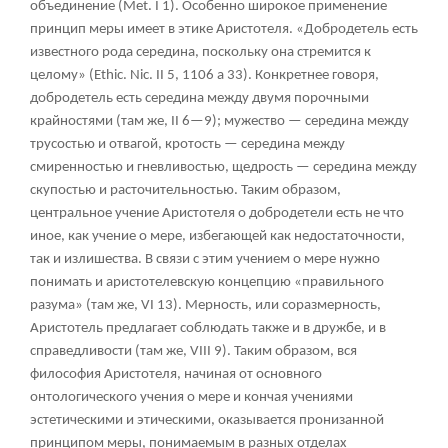
объединение (Met. I 1). Особенно широкое применение
принцип меры имеет в этике Аристотеля. «Добродетель есть
известного рода середина, поскольку она стремится к
целому» (Ethic. Nic. II 5, 1106 а 33). Конкретнее говоря,
добродетель есть середина между двумя порочными
крайностями (там же, II 6—9); мужество — середина между
трусостью и отвагой, кротость — середина между
смиренностью и гневливостью, щедрость — середина между
скупостью и расточительностью. Таким образом,
центральное учение Аристотеля о добродетели есть не что
иное, как учение о мере, избегающей как недостаточности,
так и излишества. В связи с этим учением о мере нужно
понимать и аристотелевскую концепцию «правильного
разума» (там же, VI 13). Мерность, или соразмерность,
Аристотель предлагает соблюдать также и в дружбе, и в
справедливости (там же, VIII 9). Таким образом, вся
философия Аристотеля, начиная от основного
онтологического учения о мере и кончая учениями
эстетическими и этическими, оказывается пронизанной
принципом меры, понимаемым в разных отделах