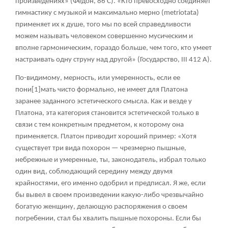
произведениях» (Федон, 86 С). «Кто превосходно соединяет
гимнастику с музыкой и максимально мерно (metriotata)
применяет их к душе, того мы по всей справедливости
можем называть человеком совершенно мусическим и
вполне гармоническим, гораздо больше, чем того, кто умеет
настраивать одну струну над другой» (Государство, III 412 А).
По-видимому, мерность, или умеренность, если ее
пони
[1]
мать чисто формально, не имеет для Платона
заранее заданного эстетического смысла. Как и везде у
Платона, эта категория становится эстетической только в
связи с тем конкретным предметом, к которому она
применяется. Платон приводит хороший пример: «Хотя
существует три вида похорон — чрезмерно пышные,
небрежные и умеренные, ты, законодатель, избрал только
один вид, соблюдающий середину между двумя
крайностями, его именно одобрил и предписал. Я же, если
бы вывел в своем произведении какую-либо чрезвычайно
богатую женщину, делающую распоряжения о своем
погребении, стал бы хвалить пышные похороны. Если бы