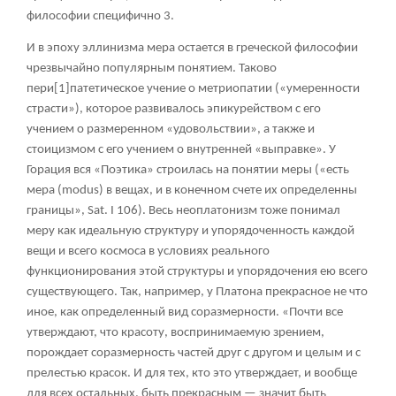
философии специфично
3
.
И в эпоху эллинизма мера остается в греческой философии
чрезвычайно популярным понятием. Таково
пери
[1]
патетическое учение о метриопатии («умеренности
страсти»), которое развивалось эпикурейством с его
учением о размеренном «удовольствии», а также и
стоицизмом с его учением о внутренней «выправке». У
Горация вся «Поэтика» строилась на понятии меры («есть
мера (modus) в вещах, и в конечном счете их определенны
границы», Sat. I 106). Весь неоплатонизм тоже понимал
меру как идеальную структуру и упорядоченность каждой
вещи и всего космоса в условиях реального
функционирования этой структуры и упорядочения ею всего
существующего. Так, например, у Платона прекрасное не что
иное, как определенный вид соразмерности. «Почти все
утверждают, что красоту, воспринимаемую зрением,
порождает соразмерность частей друг с другом и целым и с
прелестью красок. И для тех, кто это утверждает, и вообще
для всех остальных, быть прекрасным — значит быть