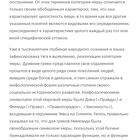
построении. От этих терминов категория меры отличается
только своим обобщенным характером, тем, что она
характеризует целостность вещи, в то время как все другие
указанные понятия являются видовыми его определениями,
присоединяют к характеристике целого каждый раз тот или
иной специфический оттенок.
Уже в тысячелетних глубинах народного сознания и языка
зафиксирована тяга к выявлению, реализации категории
меры. Древние греки представляли свое отдаленное
прошлое в виде целого ряда смен поколений людей,
живших среди богов и демонов, и тем самым отражали в
мифологической форме различные ступени своего
социально-исторического развития. Мифологическими
символами этой мировой меры были Дика («Правда») и
Фемида («Право», «Правопорядок», «Законность»),
входившие в окружение Зевса на Олимпе. Гегель правильно
указывал на то, что для греков Немезида была
своеобразным символом меры, поскольку этой богине
принадлежали не только карающие функции, но и функции