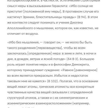
натурфилософский и, в частности, эстетический структурный
смысл меры в высказывании Гераклита: «Ибо солнце не
преступит [положенной ему меры]. В противном случае его
настигнут Эринии, блюстительницы правды» (В 94). В этом
же контексте следует понимать и учение Диогена
Аполлонийского о мышлении, которое он, как известно, не
отличает от воздуха.
«Ибо без мышления,— говорит он,— не могло бы быть
такого разделения [первовещества], чтобы во всем
заключалась [определенная] мера: в зиме и лете, в ночи и
дне, в дождях, ветрах и ясной погоде» (64 В 3). Большую
роль играет понятие меры и в философии Демокрита,
которому принадлежит суждение: «Равное [равномерное]
во всем является прекрасным. Избыток и недостаток
таковым мне не кажется» (В 102). Полагая, что в основании
вещей лежат атомы, греческие атомисты все конкретные
чувственные качества вещей связывали с определенной
структурой атомов, а также и с их симметрическим и
асимметрическим взаиморасположением (например,