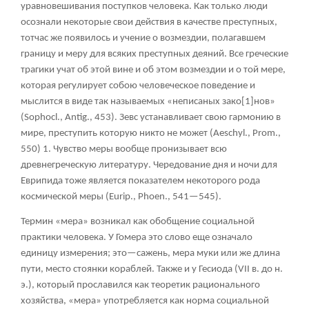
уравновешивания поступков человека. Как только люди
осознали некоторые свои действия в качестве преступных,
тотчас же появилось и учение о возмездии, полагавшем
границу и меру для всяких преступных деяний. Все греческие
трагики учат об этой вине и об этом возмездии и о той мере,
которая регулирует собою человеческое поведение и
мыслится в виде так называемых «неписаных зако
[1]
нов»
(Sophocl., Antig., 453). Зевс устанавливает свою гармонию в
мире, преступить которую никто не может (Aeschyl., Prom.,
550)
1
. Чувство меры вообще пронизывает всю
древнегреческую литературу. Чередование дня и ночи для
Еврипида тоже является показателем некоторого рода
космической меры (Eurip., Phoen., 541—545).
Термин «мера» возникал как обобщение социальной
практики человека. У Гомера это слово еще означало
единицу измерения; это—сажень, мера муки или же длина
пути, место стоянки кораблей. Также и у Гесиода (VII в. до н.
э.), который прославился как теоретик рационального
хозяйства, «мера» употребляется как норма социальной