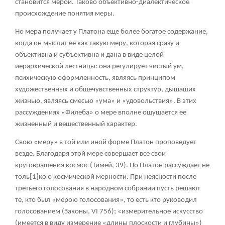
становится мерой. Таково объективно-диалектическое
происхождение понятия меры.
Но мера получает у Платона еще более богатое содержание,
когда он мыслит ее как такую меру, которая сразу и
объективна и субъективна и дана в виде целой
иерархической лестницы: она регулирует чистый ум,
психическую оформленность, являясь принципом
художественных и общечувственных структур, дышащих
жизнью, являясь смесью «ума» и «удовольствия». В этих
рассуждениях «Филеба» о мере вполне ощущается ее
жизненный и вещественный характер.
Свою «меру» в той или иной форме Платон проповедует
везде. Благодаря этой мере совершает все свои
круговращения космос (Тимей, 39). Но Платон рассуждает не
толь
[1]
ко о космической мерности. При неясности после
третьего голосования в народном собрании пусть решают
те, кто был «мерою голосования», то есть кто руководил
голосованием (Законы, VI 756); «измерительное искусство
(имеется в виду измерение «длины плоскости и глубины»)