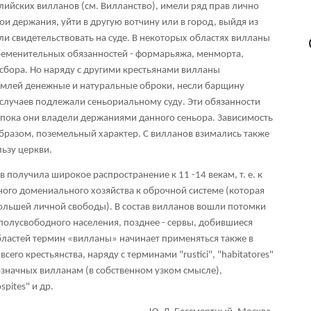
нглийских вилланов (см. Вилланство), имели ряд прав лично
и держания, уйти в другую вотчину или в город, выйдя из
ли свидетельствовать на суде. В некоторых областях вилланы
ременительных обязанностей - формарьяжа, менморта,
сбора. Но наряду с другими крестьянами вилланы
землей денежные и натуральные оброки, несли барщину
 случаев подлежали сеньориальному суду. Эти обязанности
, пока они владели держаниями данного сеньора. Зависимость
образом, поземельный характер. С вилланов взимались также
льзу церкви.
в получила широкое распространение к 11 -14 векам, т. е. к
ного домениального хозяйства к оброчной системе (которая
ольшей личной свободы). В состав вилланов вошли потомки
 полусвободного населения, позднее - сервы, добившиеся
областей термин «вилланы» начинает применяться также в
его крестьянства, наряду с терминами "rustici", "habitatores"
означных вилланам (в собственном узком смысле),
spites" и др.