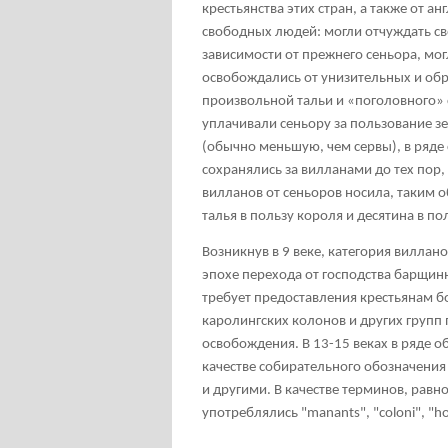
крестьянства этих стран, а также от а
свободных людей: могли отчуждать сво
зависимости от прежнего сеньора, мог
освобождались от унизительных и об
произвольной тальи и «поголовного» 
уплачивали сеньору за пользование 
(обычно меньшую, чем сервы), в ряде
сохранялись за вилланами до тех пор
вилланов от сеньоров носила, таким 
талья в пользу короля и десятина в по
Возникнув в 9 веке, категория виллано
эпохе перехода от господства барщин
требует предоставления крестьянам б
каролингских
колонов
и других групп
освобождения. В 13-15 веках в ряде 
качестве собирательного обозначения вс
и другими. В качестве терминов, равн
употреблялись "manants", "coloni", "ho