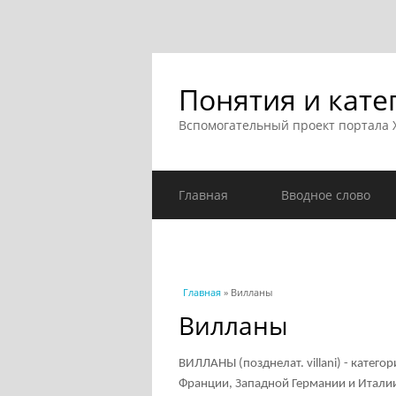
Понятия и кате
Вспомогательный проект портала
Главная
Вводное слово
Вы здесь
Главная
» Вилланы
Вилланы
ВИЛЛАНЫ (позднелат. villani) - катег
Франции, Западной Германии и Италии