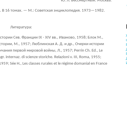
Ю. Л. Бессмертный. Москва.
. В 16 томах. — М.: Советская энциклопедия. 1973—1982.
Литература:
стории Сев. Франции IX - XIV вв., Иваново, 1958; Блок М.,
тории, М., 1957; Люблинская А. Д. и др., Очерки истории
ания первой мировой войны, Л., 1957; Perrin Ch. Ed., Le
. internaz. di scienze storiche. Relazioni v. III, Roma, 1955;
 1959; Sée H., Les classes rurales et le régime domanial en France