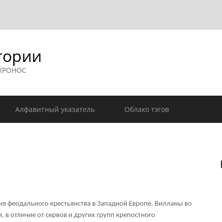
гории
 ХРОНОС
Алфавитный указатель
Облако тэгов
ория феодального крестьянства в Западной Европе. Вилланы во
, в отличие от
сервов
и других групп крепостного