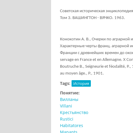
Советская историческая энциклопедия
Том 3. ВАШИНГТОН - ВЯЧКО. 1963.
Конокотин А. В., Очерки по аграрной и
Характерные черты франц. аграрной ис
Франции с древнейших времен до оконч
servage en France et en Allemagne. X Congr
Boutruche B., Seigneurie et féodalité, P.,
au moyen âge., P., 1901.
Tags:
История
Понятие:
Вилланы
Villani
Крестьянство
Rustici
Habitatores
Manants