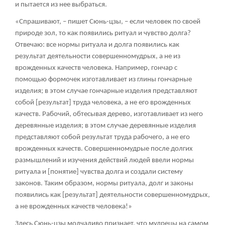
и пытается из нее выбраться.
«Спрашивают, – пишет Сюнь-цзы, – если человек по своей
природе зол, то как появились ритуал и чувство долга?
Отвечаю: все нормы ритуала и долга появились как
результат деятельности совершенномудрых, а не из
врожденных качеств человека. Например, гончар с
помощью формочек изготавливает из глины гончарные
изделия; в этом случае гончарные изделия представляют
собой [результат] труда человека, а не его врожденных
качеств. Рабочий, обтесывая дерево, изготавливает из него
деревянные изделия; в этом случае деревянные изделия
представляют собой результат труда рабочего, а не его
врожденных качеств. Совершенномудрые после долгих
размышлений и изучения действий людей ввели нормы
ритуала и [понятие] чувства долга и создали систему
законов. Таким образом, нормы ритуала, долг и законы
появились как [результат] деятельности совершенномудрых,
а не врожденных качеств человека!»
Здесь Сюнь-цзы молчаливо признает, что мудрецы на самом