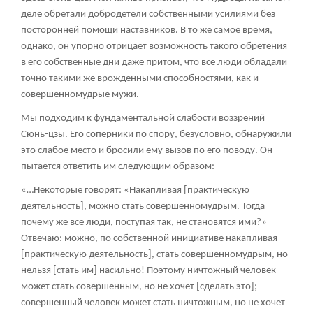
деле обретали добродетели собственными усилиями без
посторонней помощи наставников. В то же самое время,
однако, он упорно отрицает возможность такого обретения
в его собственные дни даже притом, что все люди обладали
точно такими же врожденными способностями, как и
совершенномудрые мужи.
Мы подходим к фундаментальной слабости воззрений
Сюнь-цзы. Его соперники по спору, безусловно, обнаружили
это слабое место и бросили ему вызов по его поводу. Он
пытается ответить им следующим образом:
«…Некоторые говорят: «Накапливая [практическую
деятельность], можно стать совершенномудрым. Тогда
почему же все люди, поступая так, не становятся ими?»
Отвечаю: можно, по собственной инициативе накапливая
[практическую деятельность], стать совершенномудрым, но
нельзя [стать им] насильно! Поэтому ничтожный человек
может стать совершенным, но не хочет [сделать это];
совершенный человек может стать ничтожным, но не хочет