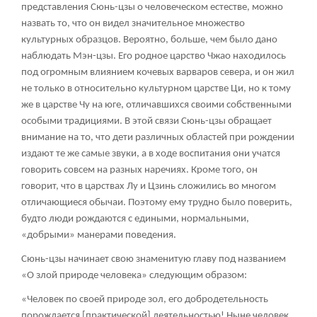
представления Сюнь-цзы о человеческом естестве, можно
назвать то, что он видел значительное множество
культурных образцов. Вероятно, больше, чем было дано
наблюдать Мэн-цзы. Его родное царство Чжао находилось
под огромным влиянием кочевых варваров севера, и он жил
не только в относительно культурном царстве Ци, но к тому
же в царстве Чу на юге, отличавшихся своими собственными
особыми традициями. В этой связи Сюнь-цзы обращает
внимание на то, что дети различных областей при рождении
издают те же самые звуки, а в ходе воспитания они учатся
говорить совсем на разных наречиях. Кроме того, он
говорит, что в царствах Лу и Цзинь сложились во многом
отличающиеся обычаи. Поэтому ему трудно было поверить,
будто люди рождаются с едиными, нормальными,
«добрыми» манерами поведения.
Сюнь-цзы начинает свою знаменитую главу под названием
«О злой природе человека» следующим образом:
«Человек по своей природе зол, его добродетельность
порождается [практической] деятельностью! Ныне человек