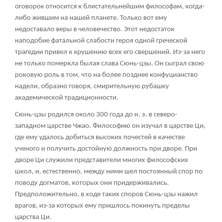
оговорок относится к блистательнейшим философам, когда-
либо жившим на нашей планете. Только вот ему
недоставало веры в человечество. Этот недостаток
наподобие фатальной слабости героя одной греческой
трагедии привел к крушению всех его свершений. Из-за него
не только померкла былая слава Сюнь-цзы. Он сыграл свою
роковую роль в том, что на более позднее конфуцианство
надели, образно говоря, смирительную рубашку
академической традиционности.
Сюнь-цзы родился около 300 года до н. э. в северо-
западном царстве Чжао. Философию он изучал в царстве Ци,
где ему удалось добиться высоких почестей в качестве
ученого и получить достойную должность при дворе. При
дворе Ци служили представители многих философских
школ, и, естественно, между ними шел постоянный спор по
поводу догматов, которых они придерживались.
Предположительно, в ходе таких споров Сюнь-цзы нажил
врагов, из-за которых ему пришлось покинуть пределы
царства Ци.