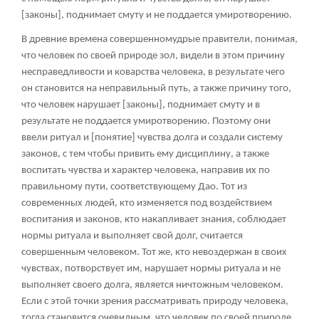
[законы], поднимает смуту и не поддается умиротворению.
В древние времена совершенномудрые правители, понимая,
что человек по своей природе зол, видели в этом причину
несправедливости и коварства человека, в результате чего
он становится на неправильный путь, а также причину того,
что человек нарушает [законы], поднимает смуту и в
результате не поддается умиротворению. Поэтому они
ввели ритуал и [понятие] чувства долга и создали систему
законов, с тем чтобы привить ему дисциплину, а также
воспитать чувства и характер человека, направив их по
правильному пути, соответствующему Дао. Тот из
современных людей, кто изменяется под воздействием
воспитания и законов, кто накапливает знания, соблюдает
нормы ритуала и выполняет свой долг, считается
совершенным человеком. Тот же, кто невоздержан в своих
чувствах, потворствует им, нарушает нормы ритуала и не
выполняет своего долга, является ничтожным человеком.
Если с этой точки зрения рассматривать природу человека,
тогда становится очевидным, что человек по своей природе