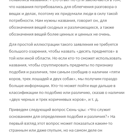
появились названия?» Его ответ по сути заключается в том,
что названия потребовались для облегчения разговора о
вещах и делах, поэтому их придумали люди в силу такой
потребности. Нам нужны названия, говорит он, для
обозначения вещей сходных и различающихся, а также
обозначения вещей более ценных и ценных не очень.
Для простой иллюстрации такого заявления не требуется
большого озарения, чтобы назвать «десять предметов» в
той или иной области. Но если кто-то сможет использовать
названия, чтобы сгруппировать предметы по признаку
подобия и различия, тем самым сообщив о наличии «пяти
коров, трех лошадей и двух собак», мы получим гораздо
больше информации. Кто-то может пойти еще дальше в
классификации по подобию или различию, сказав о наличии
«двух черных и трех коричневых коров», и т. д.
Приведем следующий вопрос Сюнь-цзы: «Что служит
основанием для определения подобия и различия?» На
первый взгляд этот вопрос может показаться каким-то
странным или даже глупым, но на самом деле он