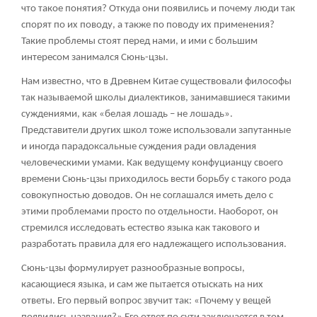
что такое понятия? Откуда они появились и почему люди так
спорят по их поводу, а также по поводу их применения?
Такие проблемы стоят перед нами, и ими с большим
интересом занимался Сюнь-цзы.
Нам известно, что в Древнем Китае существовали философы
так называемой школы диалектиков, занимавшиеся такими
суждениями, как «белая лошадь – не лошадь».
Представители других школ тоже использовали запутанные
и иногда парадоксальные суждения ради овладения
человеческими умами. Как ведущему конфуцианцу своего
времени Сюнь-цзы приходилось вести борьбу с такого рода
совокупностью доводов. Он не соглашался иметь дело с
этими проблемами просто по отдельности. Наоборот, он
стремился исследовать естество языка как такового и
разработать правила для его надлежащего использования.
Сюнь-цзы формулирует разнообразные вопросы,
касающиеся языка, и сам же пытается отыскать на них
ответы. Его первый вопрос звучит так: «Почему у вещей