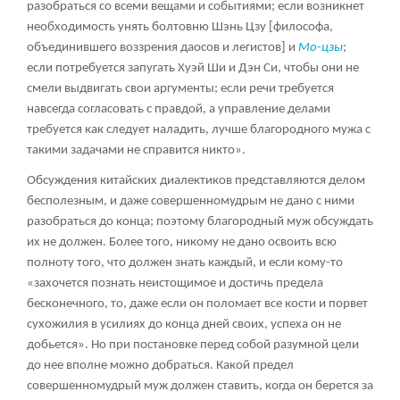
разобраться со всеми вещами и событиями; если возникнет
необходимость унять болтовню Шэнь Цзу [философа,
объединившего воззрения даосов и легистов] и
Мо-цзы
;
если потребуется запугать Хуэй Ши и Дэн Си, чтобы они не
смели выдвигать свои аргументы; если речи требуется
навсегда согласовать с правдой, а управление делами
требуется как следует наладить, лучше благородного мужа с
такими задачами не справится никто».
Обсуждения китайских диалектиков представляются делом
бесполезным, и даже совершенномудрым не дано с ними
разобраться до конца; поэтому благородный муж обсуждать
их не должен. Более того, никому не дано освоить всю
полноту того, что должен знать каждый, и если кому-то
«захочется познать неистощимое и достичь предела
бесконечного, то, даже если он поломает все кости и порвет
сухожилия в усилиях до конца дней своих, успеха он не
добьется». Но при постановке перед собой разумной цели
до нее вполне можно добраться. Какой предел
совершенномудрый муж должен ставить, когда он берется за