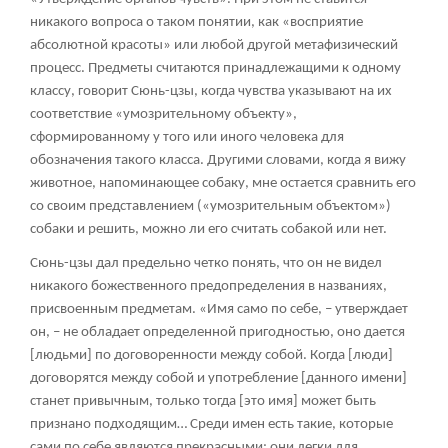
никакого вопроса о таком понятии, как «восприятие
абсолютной красоты» или любой другой метафизический
процесс. Предметы считаются принадлежащими к одному
классу, говорит Сюнь-цзы, когда чувства указывают на их
соответствие «умозрительному объекту»,
сформированному у того или иного человека для
обозначения такого класса. Другими словами, когда я вижу
животное, напоминающее собаку, мне остается сравнить его
со своим представлением («умозрительным объектом»)
собаки и решить, можно ли его считать собакой или нет.
Сюнь-цзы дал предельно четко понять, что он не видел
никакого божественного предопределения в названиях,
присвоенным предметам. «Имя само по себе, – утверждает
он, – не обладает определенной пригодностью, оно дается
[людьми] по договоренности между собой. Когда [люди]
договорятся между собой и употребление [данного имени]
станет привычным, только тогда [это имя] может быть
признано подходящим… Среди имен есть такие, которые
сами по себе являются прекрасными: они легки для