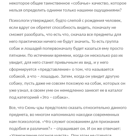
некоторое общее таинственное «собачье» качество, которое
нельзя определить одними только нашими ощущениями?
Психологи утверждают, будто слепой с рождения человек,
если вдруг он обретет способность видеть, поначалу не
сможет разобрать, что есть что, сначала все предметы для
него практически ничего не будут значить. То есть группа
собак и лошадей попервоначалу будет казаться ему просто
пятнами. По истечении времени, когда он несколько раз их
увидит, для него станет привычным их вид, и у него
сформируется «представление» о том, что называется
собакой, а что – лошадью. Затем, когда он увидит другую
собаку, пусть даже не совсем похожую на собак, которых он
уже узнал, в своем уме он немедленно занесет ее в каталог
под категорией «Это – собака».
Все, что Сюнь-цзы предстояло сказать относительно данного
предмета, во многом напоминало находки современных
нам психологов. «Что служит основанием для признания
подобия и различия?» – спрашивает он. И он же отвечает:
«Утверждение органов чувств». При этом не ставится