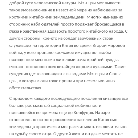
доброй сути человеческой натуры. Мэн-цзы мог вывести
такое умозаключение в известной мере из наблюдения за
кроткими китайскими земледельцами. Многих нынешних
сторонних наблюдателей просто поражает бросающаяся в
глаза нравственная здравость простого китайского народа. С
другой стороны, кое-кто из солдат зарубежных стран,
служивших на территории Китая во время Второй мировой
войны, у кого пропало кое-какое имущество, якобы
похищенное местными жителями из-за крайней нужды,
считают поголовно всех китайцев людьми лукавыми. Такие
суждения где-то совпадают с выводами Мэн-цзы и Сюнь-
цзы, к которым они тоже пришли при несколько иных
обстоятельствах.
С приходом каждого последующего поколения китайцев все
больше рос масштаб социальной мобильности,
появившейся во времена еще до Конфуция. На заре
относительно острого расслоения населения Китая сын
земледельца практически мог рассчитывать исключительно
на судьбу своего отца. О другой жизни он даже мечтать не