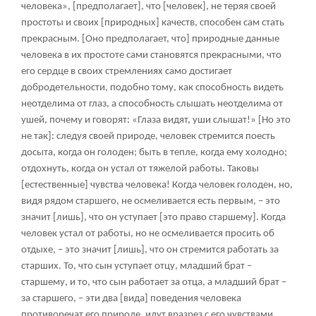
человека», [предполагает], что [человек], не теряя своей
простоты и своих [природных] качеств, способен сам стать
прекрасным. [Оно предполагает, что] природные данные
человека в их простоте сами становятся прекрасными, что
его сердце в своих стремлениях само достигает
добродетельности, подобно тому, как способность видеть
неотделима от глаз, а способность слышать неотделима от
ушей, почему и говорят: «Глаза видят, уши слышат!» [Но это
не так]: следуя своей природе, человек стремится поесть
досыта, когда он голоден; быть в тепле, когда ему холодно;
отдохнуть, когда он устал от тяжелой работы. Таковы
[естественные] чувства человека! Когда человек голоден, но,
видя рядом старшего, не осмеливается есть первым, – это
значит [лишь], что он уступает [это право старшему]. Когда
человек устал от работы, но не осмеливается просить об
отдыхе, – это значит [лишь], что он стремится работать за
старших. То, что сын уступает отцу, младший брат –
старшему, и то, что сын работает за отца, а младший брат –
за старшего, – эти два [вида] поведения человека
противоречат его природе, идут вразрез с его чувствами.