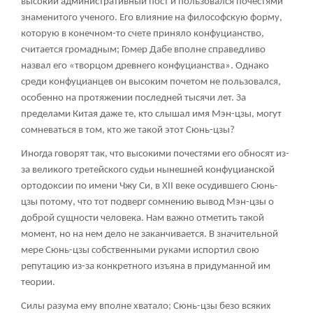
высокий административный пост и пользовался почестями
знаменитого ученого. Его влияние на философскую форму,
которую в конечном-то счете приняло конфуцианство,
считается громадным; Гомер Дабе вполне справедливо
назвал его «творцом древнего конфуцианства». Однако
среди конфуцианцев он высоким почетом не пользовался,
особенно на протяжении последней тысячи лет. За
пределами Китая даже те, кто слышал имя Мэн-цзы, могут
сомневаться в том, кто же такой этот Сюнь-цзы?
Иногда говорят так, что высокими почестями его обносят из-
за великого третейского судьи нынешней конфуцианской
ортодоксии по имени Чжу Си, в XII веке осудившего Сюнь-
цзы потому, что тот подверг сомнению вывод Мэн-цзы о
доброй сущности человека. Нам важно отметить такой
момент, но на нем дело не заканчивается. В значительной
мере Сюнь-цзы собственными руками испортил свою
репутацию из-за конкретного изъяна в придуманной им
теории.
Силы разума ему вполне хватало; Сюнь-цзы безо всяких