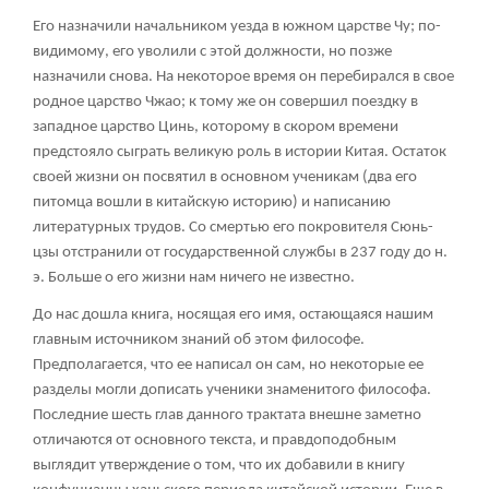
Его назначили начальником уезда в южном царстве Чу; по-
видимому, его уволили с этой должности, но позже
назначили снова. На некоторое время он перебирался в свое
родное царство Чжао; к тому же он совершил поездку в
западное царство Цинь, которому в скором времени
предстояло сыграть великую роль в истории Китая. Остаток
своей жизни он посвятил в основном ученикам (два его
питомца вошли в китайскую историю) и написанию
литературных трудов. Со смертью его покровителя Сюнь-
цзы отстранили от государственной службы в 237 году до н.
э. Больше о его жизни нам ничего не известно.
До нас дошла книга, носящая его имя, остающаяся нашим
главным источником знаний об этом философе.
Предполагается, что ее написал он сам, но некоторые ее
разделы могли дописать ученики знаменитого философа.
Последние шесть глав данного трактата внешне заметно
отличаются от основного текста, и правдоподобным
выглядит утверждение о том, что их добавили в книгу