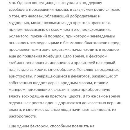
мог. Однако конфуцианцы выступали в поддержку
всеобщего просвещения народа, в связи с чем родился тезис
о том, что человек, обладающий добродетелью и
мудростью, может возвыситься до престола правителя,
причем независимо от скромности его происхождения.
Более того, прежний порядок, при котором земледельцы
оставались земледельцами и безмолвно благоговели перед
прославленными аристократами, начал уходить в прошлое
еще до появления Конфуция. Шло время, и фактором
стабильности власти чиновников и правителей на первый
план стало выходить многообразие. Появляются отдельные
аристократы, превращающиеся в демагогов, раздающих от
собственных щедрот дары народным массам, и таким
манером приходящие к власти и через приобретенную
власть восходящие на престолы царств. В то же самое время
отдельные простолюдины дорываются до известных вершин
власти, и многие остальные люди начинают завидовать их
расторопности.
Еще одним фактором, способным повлиять на