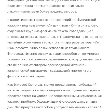
конфуцианцы ханьского периода китайской истории. Еще в
ряде мест текста просматриваются относительно
лаконичные вставки более поздних авторов.
В одном из самых важных произведений конфуцианской
классики под названием «Ли цзи», или «Книги ритуалов»,
содержатся крупные фрагменты текста, совпадающие с
отрезками текста из «Сюнь-цзы». Практически не остается ни
малейшего сомнения в том, что эти параграфы авторы «Ли
цзи» беззастенчиво позаимствовали из труда нашего
философа. Именно одним из таких способов он во многом
повлиял на становление современного конфуцианства, хотя
его не признают автором произведений китайской
канонической литературы, содержащей многое из его
философского наследия.
Как философ Сюнь-цзы может представлять наибольший
интерес, когда он касается теории языка. В данной сфере он
представляется на удивление современным мыслителем. Он
касается проблем, будоражащих философов даже в наши
дни. Что представляют собой употребляемые нами слова? А