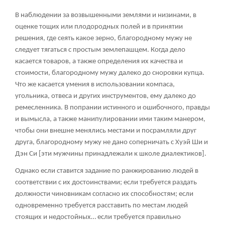
В наблюдении за возвышенными землями и низинами, в
оценке тощих или плодородных полей и в принятии
решения, где сеять какое зерно, благородному мужу не
следует тягаться с простым землепашцем. Когда дело
касается товаров, а также определения их качества и
стоимости, благородному мужу далеко до сноровки купца.
Что же касается умения в использовании компаса,
угольника, отвеса и других инструментов, ему далеко до
ремесленника. В попрании истинного и ошибочного, правды
и вымысла, а также манипулировании ими таким манером,
чтобы они внешне менялись местами и посрамляли друг
друга, благородному мужу не дано соперничать с Хуэй Ши и
Дэн Си [эти мужчины принадлежали к школе диалектиков].
Однако если ставится задание по ранжированию людей в
соответствии с их достоинствами; если требуется раздать
должности чиновникам согласно их способностям; если
одновременно требуется расставить по местам людей
стоящих и недостойных… если требуется правильно