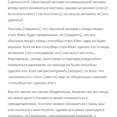
[сделать это]. Ничтожный человек и совершенный человек
всегда могут поменяться местами, однако не делают [этого]!
Хотя они и могут [так поступить], но нельзя заставить их [это
сделать]!
Поэтому [говорить], что обычный человек с улицы может
стать Юем, будет правильным, но [говорить], что все
обычные люди с улицы способны стать Юем, едва ли будет
верным. Хотя не все способны стать Юем, однако это отнюдь
не меняет [того положения, что] они могут им стать…
Мастеровой, столяр, крестьянин и торговец всегда могут
поменяться занятиями, но никогда не были способны
сделать это. Если так рассматривать [вопрос], то ясно, что
«возможность стать» [кем-то] еще не обязательно означает
«способности» сделать это!»
Все это звучит не совсем убедительно. Конечно же, все люди
на самом деле отличаются своею склонностью к
самодисциплине, поэтому можно соглашаться с Сюнь-цзы
или пытаться с ним спорить, однако все равно приходится
признать, что мужчины, напоминающие мудрецов, о