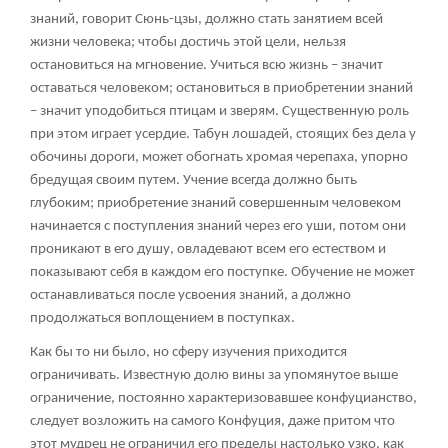
знаний, говорит Сюнь-цзы, должно стать занятием всей
жизни человека; чтобы достичь этой цели, нельзя
остановиться на мгновение. Учиться всю жизнь – значит
оставаться человеком; остановиться в приобретении знаний
– значит уподобиться птицам и зверям. Существенную роль
при этом играет усердие. Табун лошадей, стоящих без дела у
обочины дороги, может обогнать хромая черепаха, упорно
бредущая своим путем. Учение всегда должно быть
глубоким; приобретение знаний совершенным человеком
начинается с поступления знаний через его уши, потом они
проникают в его душу, овладевают всем его естеством и
показывают себя в каждом его поступке. Обучение не может
останавливаться после усвоения знаний, а должно
продолжаться воплощением в поступках.
Как бы то ни было, но сферу изучения приходится
ограничивать. Известную долю вины за упомянутое выше
ограничение, постоянно характеризовавшее конфуцианство,
следует возложить на самого Конфуция, даже притом что
этот мудрец не ограничил его пределы настолько узко, как