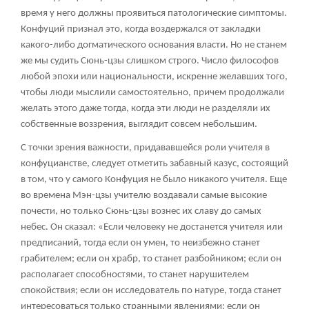
время у него должны проявиться патологические симптомы.
Конфуций признал это, когда воздержался от закладки
какого-либо догматического основания власти. Но не станем
же мы судить Сюнь-цзы слишком строго. Число философов
любой эпохи или национальности, искренне желавших того,
чтобы люди мыслили самостоятельно, причем продолжали
желать этого даже тогда, когда эти люди не разделяли их
собственные воззрения, выглядит совсем небольшим.
С точки зрения важности, придававшейся роли учителя в
конфуцианстве, следует отметить забавный казус, состоящий
в том, что у самого Конфуция не было никакого учителя. Еще
во времена Мэн-цзы учителю воздавали самые высокие
почести, но только Сюнь-цзы вознес их славу до самых
небес. Он сказал: «Если человеку не достанется учителя или
предписаний, тогда если он умен, то неизбежно станет
грабителем; если он храбр, то станет разбойником; если он
располагает способностями, то станет нарушителем
спокойствия; если он исследователь по натуре, тогда станет
интересоваться только странными явлениями; если он