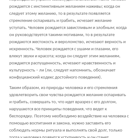
рождается с инстинктивным желанием наживы; когда он
следует этому желанию, то в результате появляется
стремление оспаривать и грабить, исчезает желание
уступать. Человек рождается завистливым и злобным; когда
он руководствуется такими мотивами, то в результате
рождаются жестокость и вероломство, исчезают верность и
искренность. Человек рождается с ушами и глазами, его
влекут звуки и красота; когда он следует этим желаниям,
рождается распущенность, исчезают нравственность и
культурность – ли (ли, следует напомнить, обозначает
конфуцианский кодекс достойного поведения).
Таким образом, из природы человека и его стремления
удовлетворить свои чувства рождается желание оспаривать
и грабить, совершать то, что идет вразрез с его долгом,
нарушаются все принципы поведения, что ведет к
беспорядку. Поэтому необходимо воздействие на человека с
помощью воспитания и закона, нужно заставить его
соблюдать нормы ритуала и выполнять свой долг, только
тогда у человека появится уступчивость и он станет