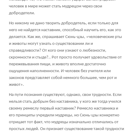
человек в мире может стать мудрецом через свои
добродетели.
Но никому не дано творить добродетель, если только для
него не найдется наставник, способный научить его, как это
делается. Как же, спрашивает Сюнь-цзы, «человеческие рты
и животы могут узнать о существовании ли и
справедливости? От кого они узнают о любезности,
скромности и стыде?.. Рот просто получает удовольствие от
пережевывания пищи, и животу вполне достаточно
ощущения наполненности. И человек без учителя или
законов представляет собой немного большее, чем рот и
живот».
На пути познания существуют, однако, свои трудности. Если
нельзя стать добрым без наставника, у кого же тогда учился
своему ремеслу первый наставник? Ремесло наставника и
его принципы учредили мудрецы, но Сюнь-цзы конкретно
отрицает тот факт, что мудрецы изначально отличались от
простых людей. Он признает существование такой трудности