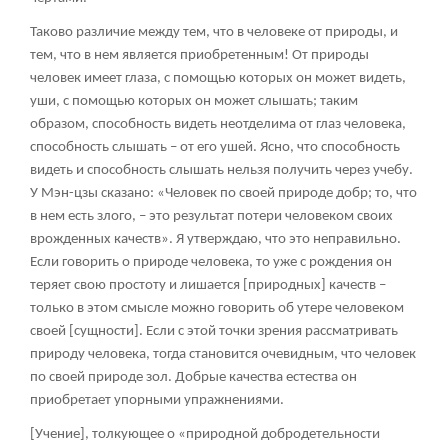
Таково различие между тем, что в человеке от природы, и
тем, что в нем является приобретенным! От природы
человек имеет глаза, с помощью которых он может видеть,
уши, с помощью которых он может слышать; таким
образом, способность видеть неотделима от глаз человека,
способность слышать – от его ушей. Ясно, что способность
видеть и способность слышать нельзя получить через учебу.
У Мэн-цзы сказано: «Человек по своей природе добр; то, что
в нем есть злого, – это результат потери человеком своих
врожденных качеств». Я утверждаю, что это неправильно.
Если говорить о природе человека, то уже с рождения он
теряет свою простоту и лишается [природных] качеств –
только в этом смысле можно говорить об утере человеком
своей [сущности]. Если с этой точки зрения рассматривать
природу человека, тогда становится очевидным, что человек
по своей природе зол. Добрые качества естества он
приобретает упорными упражнениями.
[Учение], толкующее о «природной добродетельности