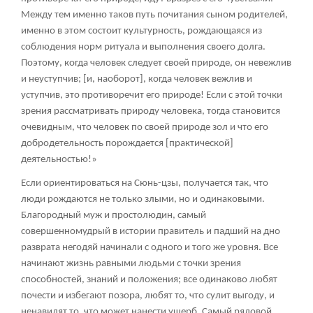
Между тем именно таков путь почитания сыном родителей,
именно в этом состоит культурность, рождающаяся из
соблюдения норм ритуала и выполнения своего долга.
Поэтому, когда человек следует своей природе, он невежлив
и неуступчив; [и, наоборот], когда человек вежлив и
уступчив, это противоречит его природе! Если с этой точки
зрения рассматривать природу человека, тогда становится
очевидным, что человек по своей природе зол и что его
добродетельность порождается [практической]
деятельностью!»
Если ориентироваться на Сюнь-цзы, получается так, что
люди рождаются не только злыми, но и одинаковыми.
Благородный муж и простолюдин, самый
совершенномудрый в истории правитель и падший на дно
разврата негодяй начинали с одного и того же уровня. Все
начинают жизнь равными людьми с точки зрения
способностей, знаний и положения; все одинаково любят
почести и избегают позора, любят то, что сулит выгоду, и
ненавидят то, что может нанести ущерб. Самый рядовой