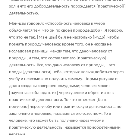
зол и что его добродетельность порождается [практической]
деятельностью.
Мэн-цзы говорил: «Способность человека к учебе
объясняется тем, что он по своей природе добр». Я говорю,
что это не так. [Мэн-цзы] был не настолько [мудр], чтобы
познать природу человека; кроме того, он никогда не
исследовал разницы между тем, что дано человеку от
природы, и тем, что составляет его [практическую]
деятельность. Все, что дано человеку от природы, – это
плоды [деятельности] неба, которых нельзя добиться через
учебу и невозможно получить самому. Нормы ритуала и
долга созданы совершенномудрыми; человек может
[научиться соблюдать их] через учение и обрести это в
практической деятельности. То, что не может [быть
получено] через учебу или практическую деятельность, но
заключено в человеке, называется его естеством. То в
человеке, что может быть получено через учебу и
практическую деятельность, называется приобретенными
чертами.