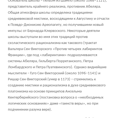
Основатель школы – Гильом из Шампо (около 1068–1121),
представитель крайнего реализма, противник Абеляра.
Общая атмосфера школы определена традициями
средневековой мистики, восходящими к Августину и отчасти
к Псевдо-Дионисию Ареопагиту, но получившими новый
импульс от Бернарда Клервоского. Некоторые деятели
школы выступали во имя этих традиций против
схоластического рационализма как такового (трактат
Вальтера Сен-Викторского «Против четырех лабиринтов
Франции», где под «лабиринтами» подразумеваются
системы Абеляра, Гильберта Порретанского, Петра
Ломбардского и Петра Пуатевинского). Однако виднейшие
мыслители – Гуго Сен-Викторский (около 1096–1141) и
Ришар Сен-Викторский (умер в 1173) – стремились к
созданию мистики и рационализма в духе средневекового
платонизма на основе принципов Ансельма
Кентерберийского (постановка вопроса о «необходимых
логических основаниях» даже «таинств веры», но при
подчинении разума вере).