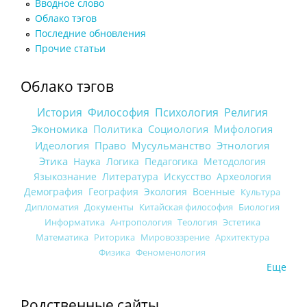
Вводное слово
Облако тэгов
Последние обновления
Прочие статьи
Облако тэгов
История
Философия
Психология
Религия
Экономика
Политика
Социология
Мифология
Идеология
Право
Мусульманство
Этнология
Этика
Наука
Логика
Педагогика
Методология
Языкознание
Литература
Искусство
Археология
Демография
География
Экология
Военные
Культура
Дипломатия
Документы
Китайская философия
Биология
Информатика
Антропология
Теология
Эстетика
Математика
Риторика
Мировоззрение
Архитектура
Физика
Феноменология
Еще
Родственные сайты