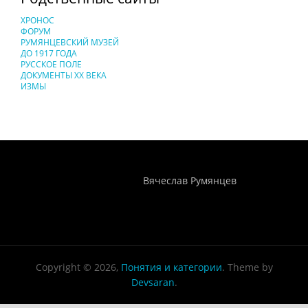
ХРОНОС
ФОРУМ
РУМЯНЦЕВСКИЙ МУЗЕЙ
ДО 1917 ГОДА
РУССКОЕ ПОЛЕ
ДОКУМЕНТЫ XX ВЕКА
ИЗМЫ
Понятия И Категории - Исторический Проект ХРОНОС
WEB-редактор
Вячеслав Румянцев
Copyright © 2026,
Понятия и категории
. Theme by
Devsaran
.