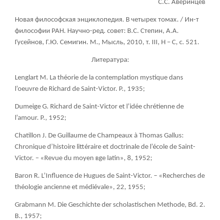
С.С. Аверинцев
Новая философская энциклопедия. В четырех томах. / Ин-т
философии РАН. Научно-ред. совет: В.С. Степин, А.А.
Гусейнов, Г.Ю. Семигин. М
., Мысль
, 2010, т
. III, Н
– С
, с
. 521.
Литература:
Lenglart M. La théorie de la contemplation mystique dans
l’oeuvre de Richard de Saint-Victor. P., 1935;
Dumeige G. Richard de Saint-Victor et l’idée chrétienne de
l’amour. P., 1952;
Chatillon J. De Guillaume de Champeaux à Thomas Gallus:
Chronique d’histoire littéraire et doctrinale de l’école de Saint-
Victor. – «Revue du moyen вge latin», 8, 1952;
Baron R. L’Influence de Hugues de Saint-Victor. – «Recherches de
théologie ancienne et médiévale», 22, 1955;
Grabmann M. Die Geschichte der scholastischen Methode, Bd. 2.
В., 1957;