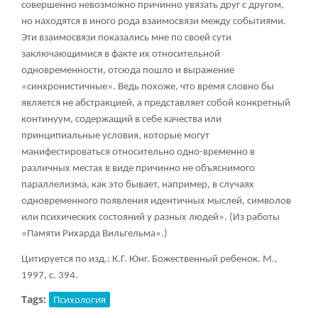
совершенно невозможно причинно увязать друг с другом,
но находятся в иного рода взаимосвязи между событиями.
Эти взаимосвязи показались мне по своей сути
заключающимися в факте их относительной
одновременности, отсюда пошло и выражение
«синхронистичные». Ведь похоже, что время словно бы
является не абстракцией, а представляет собой конкретный
континуум, содержащий в себе качества или
принципиальные условия, которые могут
манифестироваться относительно одно-временно в
различных местах в виде причинно не объяснимого
параллелизма, как это бывает, например, в случаях
одновременного появления идентичных мыслей, символов
или психических состояний у разных людей». (Из работы
«Памяти Рихарда Вильгельма».)
Цитируется по изд.: К.Г. Юнг. Божественный ребенок. М.,
1997, с. 394.
Tags:
Психология