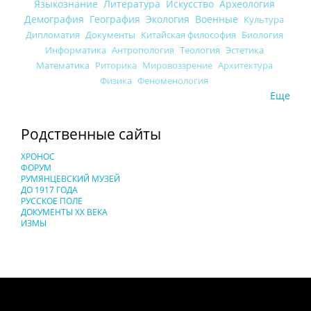
Языкознание
Литература
Искусство
Археология
Демография
География
Экология
Военные
Культура
Дипломатия
Документы
Китайская философия
Биология
Информатика
Антропология
Теология
Эстетика
Математика
Риторика
Мировоззрение
Архитектура
Физика
Феноменология
Еще
Родственные сайты
ХРОНОС
ФОРУМ
РУМЯНЦЕВСКИЙ МУЗЕЙ
ДО 1917 ГОДА
РУССКОЕ ПОЛЕ
ДОКУМЕНТЫ XX ВЕКА
ИЗМЫ
Понятия И Категории - Исторический Проект ХРОНОС