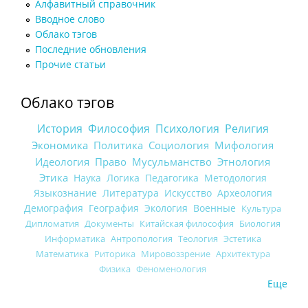
Алфавитный справочник
Вводное слово
Облако тэгов
Последние обновления
Прочие статьи
Облако тэгов
История
Философия
Психология
Религия
Экономика
Политика
Социология
Мифология
Идеология
Право
Мусульманство
Этнология
Этика
Наука
Логика
Педагогика
Методология
Языкознание
Литература
Искусство
Археология
Демография
География
Экология
Военные
Культура
Дипломатия
Документы
Китайская философия
Биология
Информатика
Антропология
Теология
Эстетика
Математика
Риторика
Мировоззрение
Архитектура
Физика
Феноменология
Еще