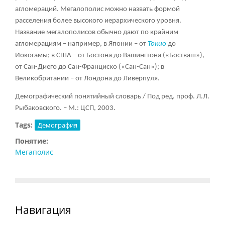
агломераций. Мегалополис можно назвать формой
расселения более высокого иерархического уровня.
Название мегалополисов обычно дают по крайним
агломерациям – например, в Японии – от
Токио
до
Иокогамы; в США – от Бостона до Вашингтона («Бостваш»),
от Сан-Диего до Сан-Франциско («Сан-Сан»); в
Великобритании – от Лондона до Ливерпуля.
Демографический понятийный словарь / Под ред. проф. Л.Л.
Рыбаковского. – М.: ЦСП, 2003.
Tags:
Демография
Понятие:
Мегаполис
Навигация