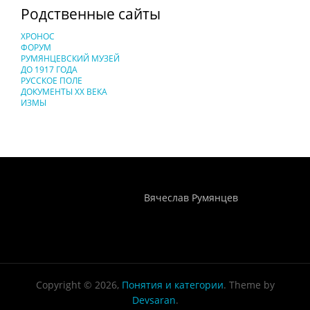
Родственные сайты
ХРОНОС
ФОРУМ
РУМЯНЦЕВСКИЙ МУЗЕЙ
ДО 1917 ГОДА
РУССКОЕ ПОЛЕ
ДОКУМЕНТЫ XX ВЕКА
ИЗМЫ
Понятия И Категории - Исторический Проект ХРОНОС
WEB-редактор
Вячеслав Румянцев
Copyright © 2026,
Понятия и категории
. Theme by
Devsaran
.