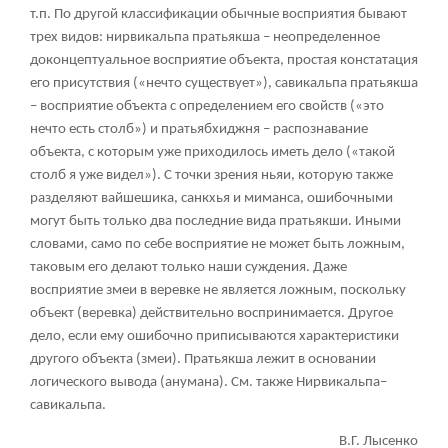
т.п. По другой классификации обычные восприятия бывают
трех видов: нирвикальпа пратьякша – неопределенное
доконцептуальное восприятие объекта, простая констатация
его присутствия («нечто существует»), савикальпа пратьякша
– восприятие объекта с определением его свойств («это
нечто есть столб») и пратьябхиджня – распознавание
объекта, с которым уже приходилось иметь дело («такой
столб я уже видел»). С точки зрения ньяи, которую также
разделяют вайшешика, санкхья и миманса, ошибочными
могут быть только два последние вида пратьякши. Иными
словами, само по себе восприятие не может быть ложным,
таковым его делают только наши суждения. Даже
восприятие змеи в веревке не является ложным, поскольку
объект (веревка) действительно воспринимается. Другое
дело, если ему ошибочно приписываются характеристики
другого объекта (змеи). Пратьякша лежит в основании
логического вывода (анумана). См. также Нирвикальпа–
савикальпа.
В.Г. Лысенко