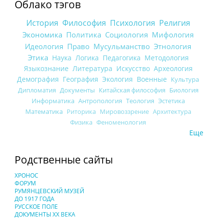
Облако тэгов
История
Философия
Психология
Религия
Экономика
Политика
Социология
Мифология
Идеология
Право
Мусульманство
Этнология
Этика
Наука
Логика
Педагогика
Методология
Языкознание
Литература
Искусство
Археология
Демография
География
Экология
Военные
Культура
Дипломатия
Документы
Китайская философия
Биология
Информатика
Антропология
Теология
Эстетика
Математика
Риторика
Мировоззрение
Архитектура
Физика
Феноменология
Еще
Родственные сайты
ХРОНОС
ФОРУМ
РУМЯНЦЕВСКИЙ МУЗЕЙ
ДО 1917 ГОДА
РУССКОЕ ПОЛЕ
ДОКУМЕНТЫ XX ВЕКА