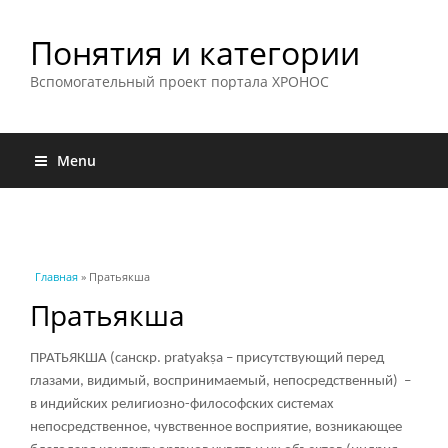
Понятия и категории
Вспомогательный проект портала ХРОНОС
Menu
Вы здесь
Главная
» Пратьякша
Пратьякша
ПРАТЬЯКША (санскр. pratyakṣa – присутствующий перед
глазами, видимый, воспринимаемый, непосредственный) –
в индийских религиозно-философских системах
непосредственное, чувственное восприятие, возникающее