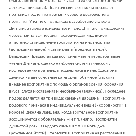
благодаря контакту органов чувств и их объектов (индрия-
артха-санникарша). Практически все школы признают
пратьякшу одной из праман – средств достоверного
познания. Учение о пратьякше разработано в школе
Дигнаги, а также в вайшешике и ньяе. Дигнаге принадлежит
чрезвычайно важное для последующей индийской
эпистемологии деление восприятия на нирвикальпа
(допредикативное) и савикальпа (предикативное).
Вайшешик Прашастапада воспринимает и перерабатывает
учение Дигнаги, однако наиболее систематическому
исследованию пратьякша подверглась в ньяе. Здесь она
делится на две основные категории: обычное (лаукика –
внешнее восприятие с помощью органов зрения, обоняния,
вкуса, слуха и осязания) и необычное (алаукика). Последнее
подразделяется на три вида: саманья даршана – восприятие
родового признака в индивидуальной вещи («коровности» в
корове), джняна-лакшана, когда зрительное восприятие
ассоциируется с обонятельным и т.п. (напр., восприятие
душистой розы, твердого камня и т.п.) и йога-джа
(рожденное йогой) – телепатия, восприятие на расстоянии и