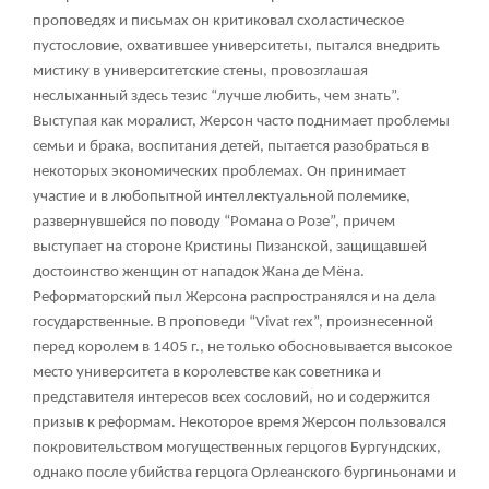
проповедях и письмах он критиковал схоластическое
пустословие, охватившее университеты, пытался внедрить
мистику в университетские стены, провозглашая
неслыханный здесь тезис “лучше любить, чем знать”.
Выступая как моралист, Жерсон часто поднимает проблемы
семьи и брака, воспитания детей, пытается разобраться в
некоторых экономических проблемах. Он принимает
участие и в любопытной интеллектуальной полемике,
развернувшейся по поводу “Романа о Розе”, причем
выступает на стороне Кристины Пизанской, защищавшей
достоинство женщин от нападок Жана де Мёна.
Реформаторский пыл Жерсона распространялся и на дела
государственные. В проповеди “Vivat rex”, произнесенной
перед королем в 1405 г., не только обосновывается высокое
место университета в королевстве как советника и
представителя интересов всех сословий, но и содержится
призыв к реформам. Некоторое время Жерсон пользовался
покровительством могущественных герцогов Бургундских,
однако после убийства герцога Орлеанского бургиньонами и