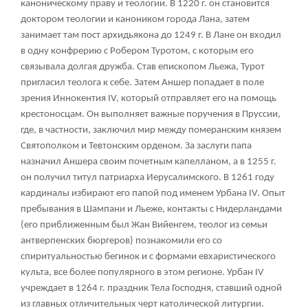
каноническому праву и теологии. В 1220 г. он становится
доктором теологии и каноником города Лана, затем
занимает там пост архидьякона до 1249 г. В Лане он входил
в одну конфрерию с Робером Туротом, с которым его
связывала долгая дружба. Став епископом Льежа, Турот
пригласил теолога к себе. Затем Аншер попадает в поле
зрения Иннокентия IV, который отправляет его на помощь
крестоносцам. Он выполняет важные поручения в Пруссии,
где, в частности, заключил мир между померанским князем
Святополком и Тевтонским орденом. За заслуги папа
назначил Аншера своим почетным капелланом, а в 1255 г.
он получил титул патриарха Иерусалимского. В 1261 году
кардиналы избирают его папой под именем Урбана IV. Опыт
пребывания в Шампани и Льеже, контакты с Нидерландами
(его приближенным был Жан Вийенгем, теолог из семьи
антверпенских бюргеров) познакомили его со
спиритуальностью бегинок и с формами евхаристического
культа, все более популярного в этом регионе. Урбан IV
учреждает в 1264 г. праздник Тела Господня, ставший одной
из главных отличительных черт католической литургии.