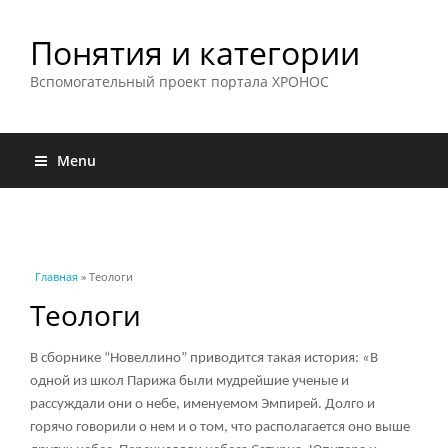
Понятия и категории
Вспомогательный проект портала ХРОНОС
Menu
Вы здесь
Главная
» Теологи
Теологи
В сборнике “Новеллино” приводится такая история: «В
одной из школ Парижа были мудрейшие ученые и
рассуждали они о небе, именуемом Эмпирей. Долго и
горячо говорили о нем и о том, что располагается оно выше