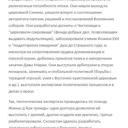
религиозные потребности эпохи. Они нашли выход из
церковной Схизмы, решили вопрос о соотношении
авторитета папских решений и постановлений Вселенских
соборов. Они разработали догматы о Чистилище и
“церковном сокровище” (фонде добрых дел, позволяющем
выдавать индульгенции), заблокировали учение Иоанна XXII
о “подалтарном ожидании” душ до Страшного суда, и,
несмотря на сопротивление ордена доминиканцев и
папской курии, добились принятия тезиса о непорочном
зачатии Девы Марии. Они выступали арбитрами в спорах
монархов, занимаясь и глобальной политикой (борьба с
турецкой угрозой, уния с Восточно-христианской церковью
и др.), выступали экспертами политических процессов и в
делах о ереси.
Так, теологическая экспертиза проводилась по поводу
Жанны д’Арк трижды: одни доктора дозволили ей
выступить с армией, другие осудили как еретичку, третьи
реабилитировали. Схоластам удалось разработать