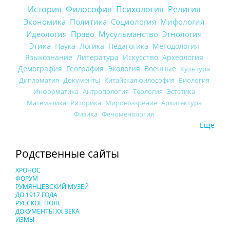
История
Философия
Психология
Религия
Экономика
Политика
Социология
Мифология
Идеология
Право
Мусульманство
Этнология
Этика
Наука
Логика
Педагогика
Методология
Языкознание
Литература
Искусство
Археология
Демография
География
Экология
Военные
Культура
Дипломатия
Документы
Китайская философия
Биология
Информатика
Антропология
Теология
Эстетика
Математика
Риторика
Мировоззрение
Архитектура
Физика
Феноменология
Еще
Родственные сайты
ХРОНОС
ФОРУМ
РУМЯНЦЕВСКИЙ МУЗЕЙ
ДО 1917 ГОДА
РУССКОЕ ПОЛЕ
ДОКУМЕНТЫ XX ВЕКА
ИЗМЫ