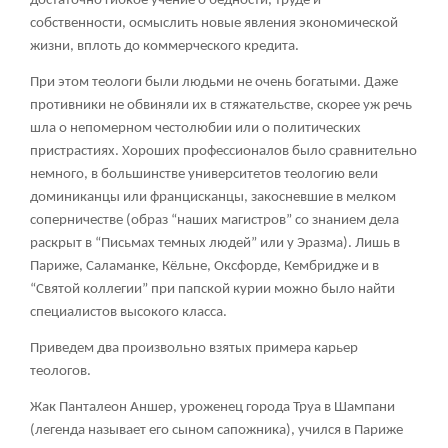
достаточно гибкое учение о бедности, труде и
собственности, осмыслить новые явления экономической
жизни, вплоть до коммерческого кредита.
При этом теологи были людьми не очень богатыми. Даже
противники не обвиняли их в стяжательстве, скорее уж речь
шла о непомерном честолюбии или о политических
пристрастиях. Хороших профессионалов было сравнительно
немного, в большинстве университетов теологию вели
доминиканцы или францисканцы, закосневшие в мелком
соперничестве (образ “наших магистров” со знанием дела
раскрыт в “Письмах темных людей” или у Эразма). Лишь в
Париже, Саламанке, Кёльне, Оксфорде, Кембридже и в
“Святой коллегии” при папской курии можно было найти
специалистов высокого класса.
Приведем два произвольно взятых примера карьер
теологов.
Жак Панталеон Аншер, уроженец города Труа в Шампани
(легенда называет его сыном сапожника), учился в Париже