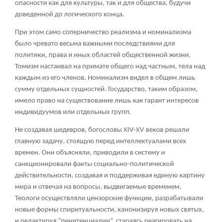
опасности как для культуры, так и для общества, будучи
доведенной до логического конца.
При этом само соперничество реализма и номинализма
было чревато весьма важными последствиями для
политики, права и иных областей общественной жизни.
Томизм настаивал на примате общего над частным, тела над
каждым из его членов. Номинализм видел в общем лишь
сумму отдельных сущностей. Государство, таким образом,
имело право на существование лишь как гарант интересов
индивидуумов или отдельных групп.
Не создавая шедевров, богословы XIV-XV веков решали
главную задачу, стоящую перед интеллектуалами всех
времен. Они объясняли, приводили в систему и
санкционировали факты социально-политической
действительности, создавая и поддерживая единую картину
мира и отвечая на вопросы, выдвигаемые временем.
Теологи осуществляли цензорские функции, разрабатывали
новые формы спиритуальности, канонизируя новых святых,
и редактируя “пенитенциалии”, стараясь реагировать на