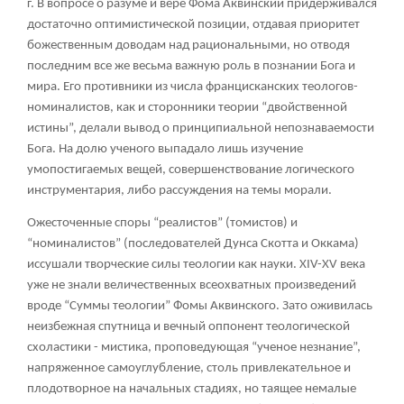
г. В вопросе о разуме и вере Фома Аквинский придерживался
достаточно оптимистической позиции, отдавая приоритет
божественным доводам над рациональными, но отводя
последним все же весьма важную роль в познании Бога и
мира. Его противники из числа францисканских теологов-
номиналистов, как и сторонники теории “двойственной
истины”, делали вывод о принципиальной непознаваемости
Бога. На долю ученого выпадало лишь изучение
умопостигаемых вещей, совершенствование логического
инструментария, либо рассуждения на темы морали.
Ожесточенные споры “реалистов” (томистов) и
“номиналистов” (последователей Дунса Скотта и Оккама)
иссушали творческие силы теологии как науки. XIV-XV века
уже не знали величественных всеохватных произведений
вроде “Суммы теологии” Фомы Аквинского. Зато оживилась
неизбежная спутница и вечный оппонент теологической
схоластики - мистика, проповедующая “ученое незнание”,
напряженное самоуглубление, столь привлекательное и
плодотворное на начальных стадиях, но таящее немалые