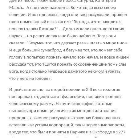
других небес. Перечисляли небеса Сатурна, Юпитера и
Марса... А над ними находится Бог-отец во всем своем
величии. И вот однажды, когда они так рассуждали, пришел
один помешанный и сказал им: “Господа, а что находится
поверх головы Господа?” ...Долго искали они ответ в своих
науках... но решение так и не было найдено. Тогда они
сказали: “Безумен тот, что дерзает размышлять о мире ином.
И еще больший сумасброд и безумец тот, кто ломает себе
голову в попытках познать начало всех начал. И вовсе лишен
рассудка тот, кто тщится познать сокровеннейшие помыслы
Бога, когда столько мудрецов даже того не смогли узнать,
что у него на голове».
И, действительно, во второй половине XIII века теология
постаралась отделиться от философии, поставив границы
человеческому разуму. На пути философов, которые
пытались при помощи логических методов или знания
природных законов рассуждать о законах божественных,
вставали как уставы корпораций, так и церковные запреты,
вроде тех, что были приняты в Париже и в Оксфорде в 1277