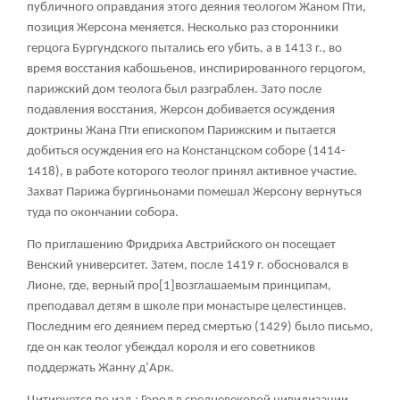
публичного оправдания этого деяния теологом Жаном Пти,
позиция Жерсона меняется. Несколько раз сторонники
герцога Бургундского пытались его убить, а в 1413 г., во
время восстания кабошьенов, инспирированного герцогом,
парижский дом теолога был разграблен. Зато после
подавления восстания, Жерсон добивается осуждения
доктрины Жана Пти епископом Парижским и пытается
добиться осуждения его на Констанцском соборе (1414-
1418), в работе которого теолог принял активное участие.
Захват Парижа бургиньонами помешал Жерсону вернуться
туда по окончании собора.
По приглашению Фридриха Австрийского он посещает
Венский университет. Затем, после 1419 г. обосновался в
Лионе, где, верный про
[1]
возглашаемым принципам,
преподавал детям в школе при монастыре целестинцев.
Последним его деянием перед смертью (1429) было письмо,
где он как теолог убеждал короля и его советников
поддержать Жанну д’Арк.