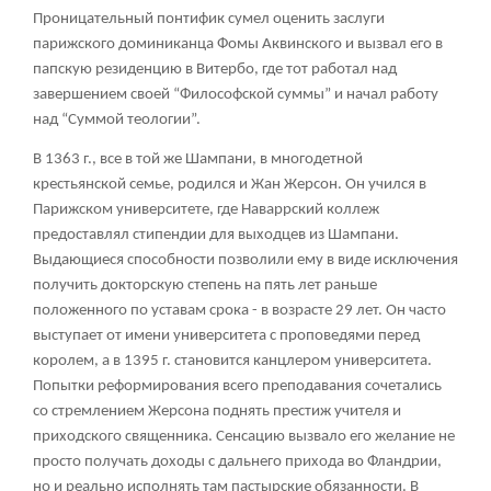
Проницательный понтифик сумел оценить заслуги
парижского доминиканца Фомы Аквинского и вызвал его в
папскую резиденцию в Витербо, где тот работал над
завершением своей “Философской суммы” и начал работу
над “Суммой теологии”.
В 1363 г., все в той же Шампани, в многодетной
крестьянской семье, родился и Жан Жерсон. Он учился в
Парижском университете, где Наваррский коллеж
предоставлял стипендии для выходцев из Шампани.
Выдающиеся способности позволили ему в виде исключения
получить докторскую степень на пять лет раньше
положенного по уставам срока - в возрасте 29 лет. Он часто
выступает от имени университета с проповедями перед
королем, а в 1395 г. становится канцлером университета.
Попытки реформирования всего преподавания сочетались
со стремлением Жерсона поднять престиж учителя и
приходского священника. Сенсацию вызвало его желание не
просто получать доходы с дальнего прихода во Фландрии,
но и реально исполнять там пастырские обязанности. В