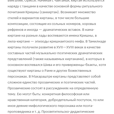
Бенгалии, Ориссе. Начиная с Чайтаньи, киртан используется
наряду с танцами в качестве основной формы ритуального
почитания Кришны (санкиртан). Возникает множество
стилей и вариантов киртаны, в том числе большие
композиции, состоящие из сольных номеров, хоровых
рефренов и иногда — драматических вставок. В нама-
киртане на разные лады воспеваются имена Кришны, в
лила-киртане — эпизоды кришнаитского мифа. В
Тамилнаде
киртаны получили развитие в XVII—XVIII веках в качестве
составных частей музыкально-поэтических драматических
представлений (также называемых киртанами), в которых в
основном воспевался Шива и его приверженцы-бхакты, хотя
существуют киртаны о Раме и других божественных
персонажах. В Махараштре киртаны представляют собой
сложное единство прозаических и поэтических частей.
Прозаические состоят в рассуждениях на определенную
тему. Ею могут быть: конкретная философская или
нравственная категория, добродетельный поступок, то или
иное деяние мифологического персонажа или поэта-
проповедника и т. д. Просветительско-дидактические