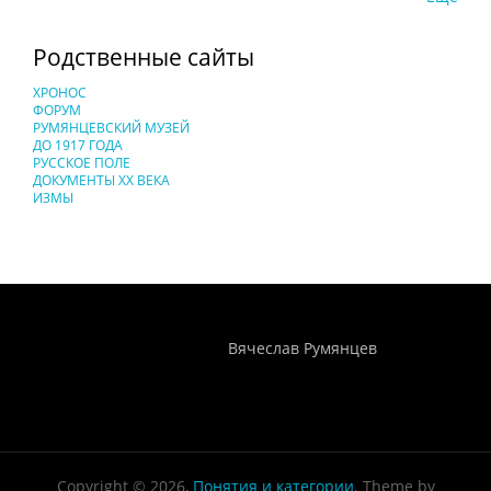
Родственные сайты
ХРОНОС
ФОРУМ
РУМЯНЦЕВСКИЙ МУЗЕЙ
ДО 1917 ГОДА
РУССКОЕ ПОЛЕ
ДОКУМЕНТЫ XX ВЕКА
ИЗМЫ
Понятия И Категории - Исторический Проект ХРОНОС
WEB-редактор
Вячеслав Румянцев
Copyright © 2026,
Понятия и категории
. Theme by