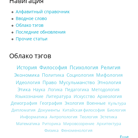
Навигация
Алфавитный справочник
Вводное слово
Облако тэгов
Последние обновления
Прочие статьи
Облако тэгов
История
Философия
Психология
Религия
Экономика
Политика
Социология
Мифология
Идеология
Право
Мусульманство
Этнология
Этика
Наука
Логика
Педагогика
Методология
Языкознание
Литература
Искусство
Археология
Демография
География
Экология
Военные
Культура
Дипломатия
Документы
Китайская философия
Биология
Информатика
Антропология
Теология
Эстетика
Математика
Риторика
Мировоззрение
Архитектура
Физика
Феноменология
Еще