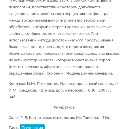
in Human Memory. Hillsdale, 1979) в рамках когнитивной
психологии, в соответствии с которой допускается
существование своеобразного перцептивного фильтра
между воспринимаемым сигналом и его вербальной
обработкой, который настроен не только на физические
свойства сообщения, но и на семантические. При
использовании метода дихотомического прослушивания
было, в частности, показано, что пороги восприятия
обычных слов тхо нерелевантному каналу довольно высоки,
но есть некоторые слова, которые имеют низкие пороги
(имя испытуемого, аффективные, эмоционально
окрашенные слова). Синоним. Модель ранней селекции.
Кондаков И.М. Психология. Иллюстрированный словарь. //
И.М. Кондаков. – 2-е изд. доп. и перераб. – СПб., 2007, с.
346.
Литература:
Солсо Р. Л. Когнитивная психология. М.: Тривола, 1996.
Tags:
Психология