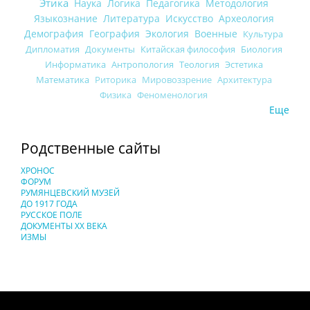
Этика
Наука
Логика
Педагогика
Методология
Языкознание
Литература
Искусство
Археология
Демография
География
Экология
Военные
Культура
Дипломатия
Документы
Китайская философия
Биология
Информатика
Антропология
Теология
Эстетика
Математика
Риторика
Мировоззрение
Архитектура
Физика
Феноменология
Еще
Родственные сайты
ХРОНОС
ФОРУМ
РУМЯНЦЕВСКИЙ МУЗЕЙ
ДО 1917 ГОДА
РУССКОЕ ПОЛЕ
ДОКУМЕНТЫ XX ВЕКА
ИЗМЫ