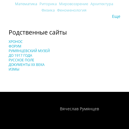
Математика
Риторика
Мировоззрение
Архитектура
Физика
Феноменология
Еще
Родственные сайты
ХРОНОС
ФОРУМ
РУМЯНЦЕВСКИЙ МУЗЕЙ
ДО 1917 ГОДА
РУССКОЕ ПОЛЕ
ДОКУМЕНТЫ XX ВЕКА
ИЗМЫ
Понятия И Категории - Исторический Проект ХРОНОС
WEB-редактор
Вячеслав Румянцев