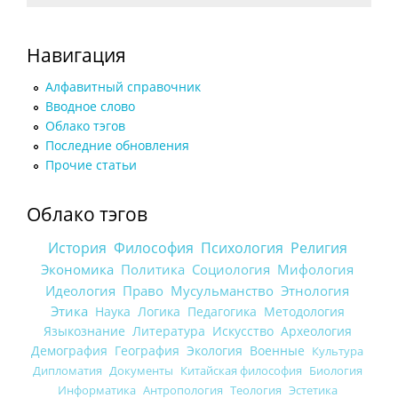
Навигация
Алфавитный справочник
Вводное слово
Облако тэгов
Последние обновления
Прочие статьи
Облако тэгов
История
Философия
Психология
Религия
Экономика
Политика
Социология
Мифология
Идеология
Право
Мусульманство
Этнология
Этика
Наука
Логика
Педагогика
Методология
Языкознание
Литература
Искусство
Археология
Демография
География
Экология
Военные
Культура
Дипломатия
Документы
Китайская философия
Биология
Информатика
Антропология
Теология
Эстетика