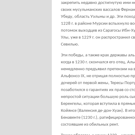
закрепить недавно достигнутую ими не
своих мусульманских вассалов Фернан
Убеду, область Уэльмы и др. Эти пох
1228 г. в районе Мурсии вспыхнуло в
потомок выходцев из Сарагосы Ибн-Ху
Улы, уже в 1229 г. он распространил с
Севилью.
Эти победы, а также крах державы ал
когда в 1230 г. скончался его отец, Ал
немедленно предъявил претензии на в
Альфонсо IX, не отрицая полностью п
дочерей от первой жены, Тересы Порт
позаботился о гарантиях их прав со ст
непростой ситуации большую роль сыг
Беренгелы, которая вступила в прямые
Койянсе (Валенсия де-дон-Хуан). В и
Бенавенте (1230 г.), ратифицированн
состоявшие из обильных рент.