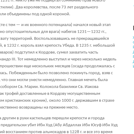
1231 гг. никто уже не подвергал сомнению прав нового
тилии). Два королевства, после 73 лет раздельного
были объединены под одной короной.
те с тем — и их военного потенциала) начался новый этап
(но опустошительных для врага) набегов 1231—1232 гг.,
ахвату территорий. Воспользовавшись не прекращавшейся
 в 1232 г. король взял крепость Убеда. В 1235 г. небольшой
варов) подступил к Кордове, сумел захватить часть
ндо III. Тот немедленно выступил и через несколько недель
прошествии еще нескольких месяцев (осада продолжалась с
алась. Побежденным было позволено покинуть город, взяв с
 что они могли унести немедленно. Главная мечеть была
а собором Св. Марии. Колокола базилики Св. Иакова
 как трофей доставленные в Кордову могущественным
 христианских хроник), около 1000 г. державшим в страхе
жественно возвращены на прежнее место.
а другим в руки кастильцев перешли крепости и города
л предательски убит Ибн Худ (Абу Абдаллах Ибн Юсуф Ибн Худ
й восстанием против альмохадов в 1228 г. и все это время