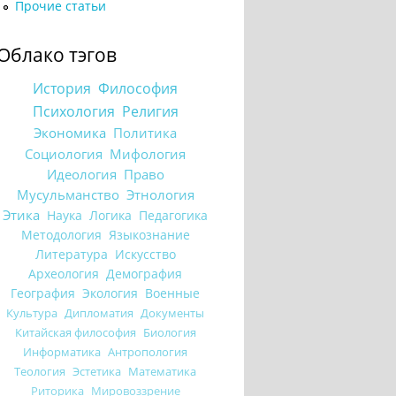
Прочие статьи
Облако тэгов
История
Философия
Психология
Религия
Экономика
Политика
Социология
Мифология
Идеология
Право
Мусульманство
Этнология
Этика
Наука
Логика
Педагогика
Методология
Языкознание
Литература
Искусство
Археология
Демография
География
Экология
Военные
Культура
Дипломатия
Документы
Китайская философия
Биология
Информатика
Антропология
Теология
Эстетика
Математика
Риторика
Мировоззрение