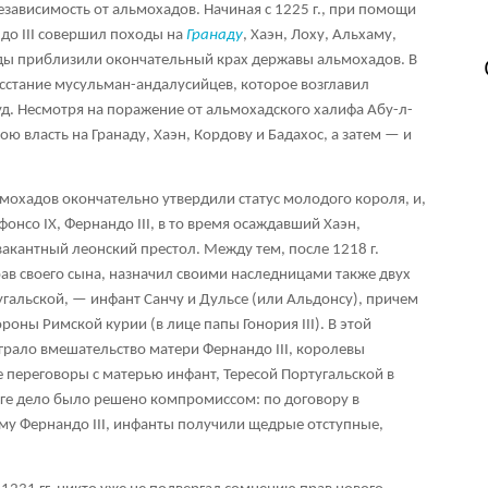
зависимость от альмохадов. Начиная с 1225 г., при помощи
до III совершил походы на
Гранаду
, Хаэн, Лоху, Альхаму,
оды приблизили окончательный крах державы альмохадов. В
осстание мусульман-андалусийцев, которое возглавил
д. Несмотря на поражение от альмохадского халифа Абу-л-
вою власть на Гранаду, Хаэн, Кордову и Бадахос, а затем — и
ьмохадов окончательно утвердили статус молодого короля, и,
ьфонсо IX, Фернандо III, в то время осаждавший Хаэн,
акантный леонский престол. Между тем, после 1218 г.
рав своего сына, назначил своими наследницами также двух
угальской, — инфант Санчу и Дульсе (или Альдонсу), причем
ороны Римской курии (в лице папы Гонория III). В этой
рало вмешательство матери Фернандо III, королевы
 переговоры с матерью инфант, Тересой Португальской в
тоге дело было решено компромиссом: по договору в
ому Фернандо III, инфанты получили щедрые отступные,