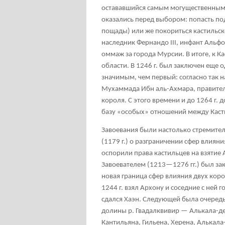
остававшийся самым могущественным 
оказались перед выбором: попасть под
пощады) или же покориться кастильск
наследник Фернандо III, инфант Альфо
оммаж за города Мурсии. В итоге, к К
области. В 1246 г. был заключен еще 
значимым, чем первый: согласно так 
Мухаммада Ибн аль-Ахмара, правителя
короля. С этого времени и до 1264 г.
базу «особых» отношений между Каст
Завоевания были настолько стремител
(1179 г.) о разграничении сфер влия
оспорили права кастильцев на взятие А
Завоевателем (1213—1276 гг.) был за
новая граница сфер влияния двух корол
1244 г. взял Архону и соседние с ней 
сдался Хаэн. Следующей была очередь 
долины р. Гвадалквивир — Алькала-де
Кантильяна, Гильена, Херена, Алькала-