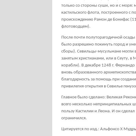
только со стороны суши, но и с моря:
кастильского флота, построенного с 
происхождению Рамон де Бонифас (119
флотоводцем).
После почти полуторагодичной осады 
было разрешено покинуть город и уне
сборы). Севильцы-мусульмане могли в
занятым христианами, или в Сеуту, в 
корабли). В декабре 1248 г. Фернандо 
вновь образованного архиепископства.
благодарность за помощь при создании
привилегия открытия в Севилье генуэз
Главное было сделано: Великая Рекон
всего несколько непринципиальных ш
пользу Кастилии и Леона. И он сделал 
ограничился.
Цитируется по изд.: Альфонсо
X Мудры