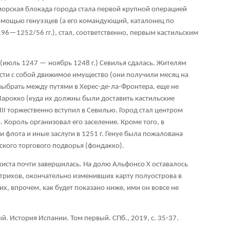
 морская блокада города стала первой крупной операцией
помощью генуэзцев (а его командующий, каталонец по
6—1252/56 гг.), стал, соответственно, первым кастильским
(июль 1247 — ноябрь 1248 г.) Севилья сдалась. Жителям
сти с собой движимое имущество (они получили месяц на
ыбрать между путями в Херес-де-ла-Фронтера, еще не
Марокко (куда их должны были доставить кастильские
III торжественно вступил в Севилью. Город стал центром
 Король организовал его заселение. Кроме того, в
 флота и иные заслуги в 1251 г. Генуе была пожалована
ского торгового подворья (фондакко).
киста почти завершилась. На долю Альфонсо X оставалось
трихов, окончательно изменивших карту полуострова в
их, впрочем, как будет показано ниже, ими он вовсе не
й. История Испании. Том первый. СПб., 2019, с. 35-37.