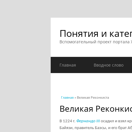
Понятия и кате
Вспомогательный проект портала
Главная
Вводное слово
Вы здесь
Главная
» Великая Реконкиста
Великая Реконки
В 1224 г.
Фернандо III
осадил и взял кр
Байязи, правитель Баэсы, и его брат 