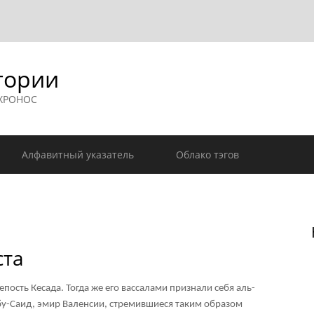
гории
 ХРОНОС
Алфавитный указатель
Облако тэгов
ста
епость Кесада. Тогда же его вассалами признали себя аль-
Абу-Саид, эмир Валенсии, стремившиеся таким образом