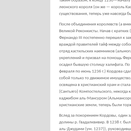
Таким образом, к концу 1230—началу 
леонского короля (он же — король Кас
существования, теперь уже навсегда 
После объединения королевств (а вмес
Великой Реконкисты. Начав с кратких 
Фернандо III постепенно перешел к з
враждой правителей тайф между собой,
отряд кастильских наемников (альмога
укреплений и призвал на помощь Ферна
осадил бывшую столицу халифата. По 
февраля по июнь 1236 г.) Кордова сд
собой только то движимое имущество,
освящена в христианский храм и стал
(Сантьяго) Компостельского, некогда
хаджибом аль-Мансуром (Альмансором
христианские земли, теперь были тор
Вслед за покорением Кордовы, один з
долины р. Гвадалквивир. В 1238 г. бы
аль-Джудами (ум. 1237)), руководивши