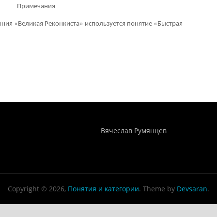
Примечания
ания «Великая Реконкиста» используется понятие «Быстрая
Понятия И Категории - Исторический Проект ХРОНОС
WEB-редактор
Вячеслав Румянцев
Copyright © 2026,
Понятия и категории
. Theme by
Devsaran
.