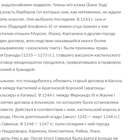
андалусийским лидером. Члены его клана (Бану-Худ)
 власть берберов (от которых они, как мятежники, не ждали
ому королю. Они выбрали последнее. В 1243 г. сын и
нсо (будущий Альфонсо X) от имени отца принял у них
астилии отошли Мурсия, Лорка, Картахена и другие города
один договор, впоследствии оказавшийся много более
называемому «хаэнскому пакту» были признаны права
 Гранады (1235—1273 гг.), ставшего вассалом кастильского
 договор неоднократно продлялся, превратившись в правовую
илией и Гранадой.
ьными, что понадобилось обновить старый договор в Касола
ния между Кастилией и Арагонской Короной (арагонцы
льсиры и Хативы). В 1244 г. между Фернандо III и Жауме I
ключен договор в Альмисре, по которому была установлена
евств. Действуя в соответствии с ним, кастильский король в
города. После длительной осады (август 1245— март 1246 гг.)
Севильи. В 1246— 1247 гг. пали соседние с ней города
-Гвадалахара, Кармона, Константина, Рейна, Лора,
дель-Рио и др. После этого Севилья была взята в кольцо не