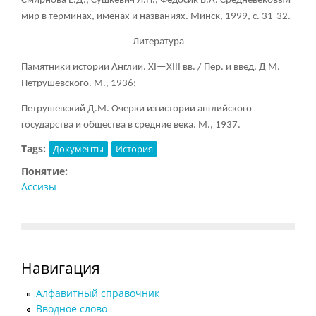
Смирнова Е.Д., Сушкевич Л.П., Федосик В.А. Средневековый
мир в терминах, именах и названиях. Минск, 1999, с. 31-32.
Литература
Памятники истории Англии. XI—XIII вв. / Пер. и введ. Д М.
Петрушевского. М., 1936;
Петрушевский Д.М. Очерки из истории английского
государства и общества в средние века. М., 1937.
Tags:
Документы
История
Понятие:
Ассизы
Навигация
Алфавитный справочник
Вводное слово