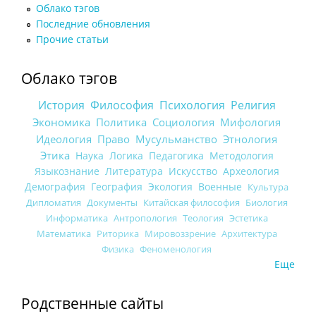
Облако тэгов
Последние обновления
Прочие статьи
Облако тэгов
История
Философия
Психология
Религия
Экономика
Политика
Социология
Мифология
Идеология
Право
Мусульманство
Этнология
Этика
Наука
Логика
Педагогика
Методология
Языкознание
Литература
Искусство
Археология
Демография
География
Экология
Военные
Культура
Дипломатия
Документы
Китайская философия
Биология
Информатика
Антропология
Теология
Эстетика
Математика
Риторика
Мировоззрение
Архитектура
Физика
Феноменология
Еще
Родственные сайты