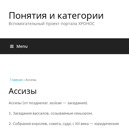
Понятия и категории
Вспомогательный проект портала ХРОНОС
Menu
Вы здесь
Главная
» Ассизы
Ассизы
Ассизы (от позднелат. assisae — заседания).
1. Заседания вассалов, созываемые сеньором.
2. Собрания королев, совета, суда; с XII века — юридические