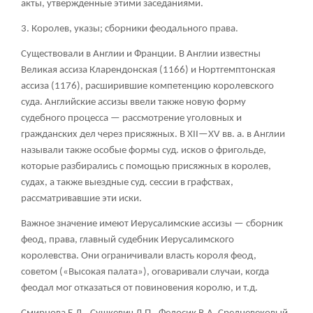
акты, утвержденные этими заседаниями.
3. Королев, указы; сборники феодального права.
Существовали в Англии и Франции. В Англии известны
Великая ассиза Кларендонская (1166) и Нортгемптонская
ассиза (1176), расширившие компетенцию королевского
суда. Английские ассизы ввели также новую форму
судебного процесса — рассмотрение уголовных и
гражданских дел через присяжных. В XII—XV вв. а. в Англии
называли также особые формы суд. исков о фригольде,
которые разбирались с помощью присяжных в королев,
судах, а также выездные суд. сессии в графствах,
рассматривавшие эти иски.
Важное значение имеют Иерусалимские ассизы — сборник
феод, права, главный судебник Иерусалимского
королевства. Они ограничивали власть короля феод,
советом («Высокая палата»), оговаривали случаи, когда
феодал мог отказаться от повиновения королю, и т.д.