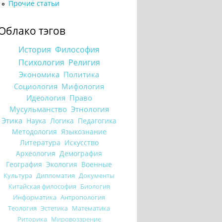
Прочие статьи
Облако тэгов
История
Философия
Психология
Религия
Экономика
Политика
Социология
Мифология
Идеология
Право
Мусульманство
Этнология
Этика
Наука
Логика
Педагогика
Методология
Языкознание
Литература
Искусство
Археология
Демография
География
Экология
Военные
Культура
Дипломатия
Документы
Китайская философия
Биология
Информатика
Антропология
Теология
Эстетика
Математика
Риторика
Мировоззрение