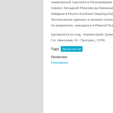
оживленной торговли в Мезоамерике к
Северо-Западной Мексике до Каминаль
Найдена в Монте Альбане (период IIIа)
Теотихуакана
сделаны в технике тонко
по-видимому, находился в Южной Пуэ
Цитируется по изд.: Уорвик Брей, Дэв
Г.А. Николаев. М.: Прогресс, 1990.
Tags:
Археология
Понятие:
Керамика