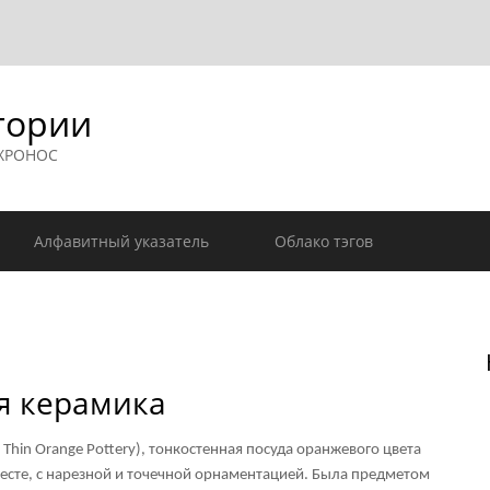
гории
 ХРОНОС
Алфавитный указатель
Облако тэгов
я керамика
in Orange Pottery), тонкостенная посуда оранжевого цвета
тесте, с нарезной и точечной орнаментацией. Была предметом