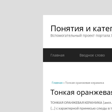
Понятия и кате
Вспомогательный проект портала
Главная
Вводное слово
Вы здесь
Главная
» Тонкая оранжевая керамика
Тонкая оранжева
ТОНКАЯ ОРАНЖЕВАЯ КЕРАМИКА (англ. Th
(…) с характерной примесью слюды в 