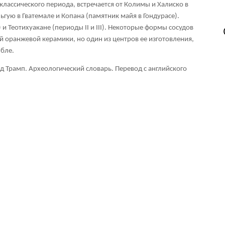
лассического периода, встречается от Колимы и Халиско в
гую в Гватемале и Копана (памятник майя в Гондурасе).
 и Теотихуакане (периоды II и III). Некоторые формы сосудов
й оранжевой керамики, но один из центров ее изготовления,
бле.
ид Трамп. Археологический словарь. Перевод с английского