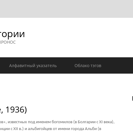
гории
 ХРОНОС
Алфавитный указатель
Облако тэгов
, 1936)
», известных под именем богомилов (в Болгарии с XI века),
ии с XII в.) и альбигойцев от имени города Альби (в