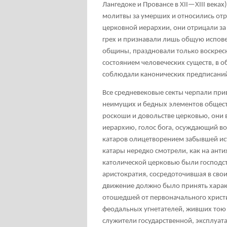
Лангедоке и Провансе в XII—XIII века
молитвы за умерших и относились от
церковной иерархии, они отрицали за
грех и признавали лишь общую испов
общины, праздновали только воскресн
состоянием человеческих существ, в 
соблюдали канонических предписаний
Все средневековые секты черпали пр
неимущих и бедных элементов обществ
роскоши и довольстве церковью, они 
иерархию, голос бога, осуждающий во
катаров олицетворением забывшей ист
катары нередко смотрели, как на анти
католической церковью были господст
аристократия, сосредоточившая в свои
движение должно было принять харак
отошедшей от первоначального христи
феодальных угнетателей, живших тою 
служители государственной, эксплуата