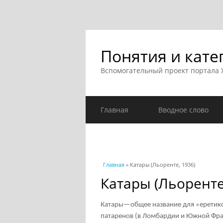
Понятия и кате
Вспомогательный проект портала
Главная
Вводное слово
Вы здесь
Главная
» Катары (Льоренте, 1936)
Катары (Льоренте
Катары—общее название для «еретиков
патаренов (в Ломбардии и Южной Франц