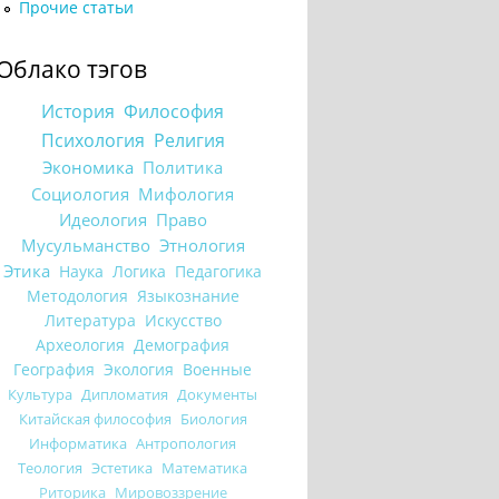
Прочие статьи
Облако тэгов
История
Философия
Психология
Религия
Экономика
Политика
Социология
Мифология
Идеология
Право
Мусульманство
Этнология
Этика
Наука
Логика
Педагогика
Методология
Языкознание
Литература
Искусство
Археология
Демография
География
Экология
Военные
Культура
Дипломатия
Документы
Китайская философия
Биология
Информатика
Антропология
Теология
Эстетика
Математика
Риторика
Мировоззрение