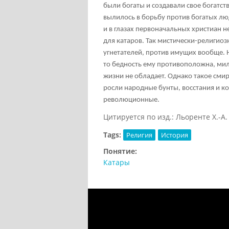
были богаты и создавали свое богатст
вылилось в борьбу против богатых лю
и в глазах первоначальных христиан н
для катаров. Так мистически-религио
угнетателей, против имущих вообще. Н
то бедность ему противоположна, мила
жизни не обладает. Однако такое сми
росли народные бунты, восстания и к
революционные.
Цитируется по изд.: Льоренте Х.-А.
Tags:
Религия
История
Понятие:
Катары