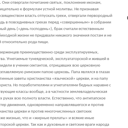
х). Они отвергали почитание святых, поклонение иконам,
рицательно к формулам устной молитвы. Не признавая
 священством власть отпускать грехи, отвергали первородный
едь в повседневных грехах перед «совершенным» в собрании
ый день («день господень»), брак считали естественным
обиходной жизни не придавали никакого значения постам и не
 относительно рода пищи.
иверженцев преимущественно среди эксплуатируемых,
а. Угнетаемые тунеядческой, эксплуататорской и жившей в
видели в учении сектантов, отрицавших всю церковную
зглавляемую римским папою церковь. Папа являлся в глазах
инные заветы христианства «языческой» церкви, и на папу
христа. Но поработителями и угнетателями бедных наравне с
вующие классы вообще, а в частности землевладельческая
х руках всю полноту власти. Естественно, что антипапское
тер движения, одновременно направлявшегося и против
анства церкви и против многочисленных светских
же жизнью, что и «жирные прелаты» и всякие иные
торской церкви. Так как и духовные и светские враги народа