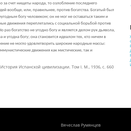
во за счет нищеты народа, то озлобление последнего
дей вообще, или, правильнее, против богатства. Богатый был
еугодным богу человеком; он не мог не оставаться таким и
зные движения переплетались с социальной борьбой против
о раз богатство не угодно богу и является делом рук дьявола,
 и угодна богу; она становится идеалом тех, кто ничем в
рение не могло удовлетворить широкие народные массы:
оммунистические движения как мистические, так и
 История Испанской цивилизации. Том I. М., 1936, с. 660
Понятия И Категории - Исторический Проект ХРОНОС
WEB-редактор
Вячеслав Румянцев