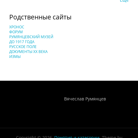
Родственные сайты
ХРОНОС
ФОРУМ
РУМЯНЦЕВСКИЙ МУЗЕЙ
ДО 1917 ГОДА
РУССКОЕ ПОЛЕ
ДОКУМЕНТЫ XX ВЕКА
ИЗМЫ
Понятия И Категории - Исторический Проект ХРОНОС
WEB-редактор
Вячеслав Румянцев
Copyright © 2026,
Понятия и категории
. Theme by