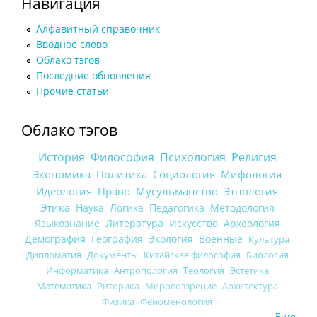
Навигация
Алфавитный справочник
Вводное слово
Облако тэгов
Последние обновления
Прочие статьи
Облако тэгов
История
Философия
Психология
Религия
Экономика
Политика
Социология
Мифология
Идеология
Право
Мусульманство
Этнология
Этика
Наука
Логика
Педагогика
Методология
Языкознание
Литература
Искусство
Археология
Демография
География
Экология
Военные
Культура
Дипломатия
Документы
Китайская философия
Биология
Информатика
Антропология
Теология
Эстетика
Математика
Риторика
Мировоззрение
Архитектура
Физика
Феноменология
Еще