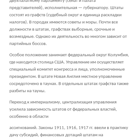
двухпалатному парламенту (сенат и палата
представителей), исполнительная — губернатору. Штаты
состоят из графств (судебный округ и единица раскладки
налогов). В городах имеются советы и мэры. Почти все
должности в штатах, графствах выборные, срочные и
возмездные. Однако их деятельность во многом зависит от
партийных боссов.
Особое положение занимает федеральный округ Колумбия,
где находится столица США. Управление им осуществляет
специальный комитет конгресса и лица, уполномоченные
президентом. В штате Новая Англия местное управление
сосредоточено в таунах. В отдельных штатах графства также
разбиты на тауны.
Переход к империализму, централизация управления
усилила зависимость штатов от федеральных властей,
особенно в области
ассигнований. Законы 1911, 1916, 1917 гг. ввели в практику
дачу субсидий, финансовых дотаций штатам на