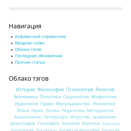
Навигация
Алфавитный справочник
Вводное слово
Облако тэгов
Последние обновления
Прочие статьи
Облако тэгов
История
Философия
Психология
Религия
Экономика
Политика
Социология
Мифология
Идеология
Право
Мусульманство
Этнология
Этика
Наука
Логика
Педагогика
Методология
Языкознание
Литература
Искусство
Археология
Демография
География
Экология
Военные
Культура
Дипломатия
Документы
Китайская философия
Биология