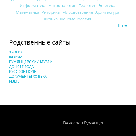
Информатика
Антропология
Теология
Эстетика
Математика
Риторика
Мировоззрение
Архитектура
Физика
Феноменология
Еще
Родственные сайты
ХРОНОС
ФОРУМ
РУМЯНЦЕВСКИЙ МУЗЕЙ
ДО 1917 ГОДА
РУССКОЕ ПОЛЕ
ДОКУМЕНТЫ XX ВЕКА
ИЗМЫ
Понятия И Категории - Исторический Проект ХРОНОС
WEB-редактор
Вячеслав Румянцев