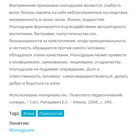
Внутренними причинами малодушия являются: слабость
воли, боязнь навлечь на себя неблагоприятные последствия,
неуверенность в своих силах, боязнь трудностей.
Малодушие формируется под воздействием авторитарного
воспитания, бесправия, попустительства злу,
безнаказанности за преступления, когда принципиальность
и честность обращаются против самого человека -
обладателя этими качествами. Малодушие может привести
к конформизму, заискиванию, лицемерию, угодничеству.
Малодушие не подлежит оправданию. Долг и
ответственность человека - самосовершенствоваться, делать
добро и бороться со злом.
Использованы материалы кн.: Психолого-педагогический
словарь. / Сост. Рапацевич Е.С. – Минск, 2006, с. 390.
Tags:
Этика
Психология
Понятие:
Малодушие