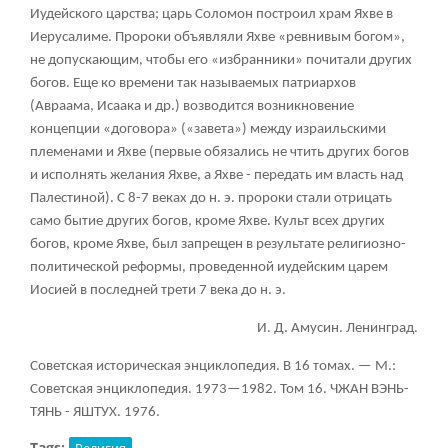
Иудейского царства; царь Соломон построил храм Яхве в
Иерусалиме. Пророки объявляли Яхве «ревнивым богом»,
не допускающим, чтобы его «избранники» почитали других
богов. Еще ко времени так называемых патриархов
(Авраама, Исаака и др.) возводится возникновение
концепции «договора» («завета») между израильскими
племенами и Яхве (первые обязались не чтить других богов
и исполнять желания Яхве, а Яхве - передать им власть над
Палестиной). С 8-7 веках до н. э. пророки стали отрицать
само бытие других богов, кроме Яхве. Культ всех других
богов, кроме Яхве, был запрещен в результате религиозно-
политической реформы, проведенной иудейским царем
Иосией в последней трети 7 века до н. э.
И. Д. Амусин. Ленинград.
Советская историческая энциклопедия. В 16 томах. — М.:
Советская энциклопедия. 1973—1982. Том 16. ЧЖАН ВЭНЬ-
ТЯНЬ - ЯШТУХ. 1976.
Tags:
Религия