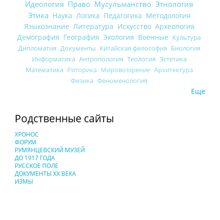
Идеология
Право
Мусульманство
Этнология
Этика
Наука
Логика
Педагогика
Методология
Языкознание
Литература
Искусство
Археология
Демография
География
Экология
Военные
Культура
Дипломатия
Документы
Китайская философия
Биология
Информатика
Антропология
Теология
Эстетика
Математика
Риторика
Мировоззрение
Архитектура
Физика
Феноменология
Еще
Родственные сайты
ХРОНОС
ФОРУМ
РУМЯНЦЕВСКИЙ МУЗЕЙ
ДО 1917 ГОДА
РУССКОЕ ПОЛЕ
ДОКУМЕНТЫ XX ВЕКА
ИЗМЫ