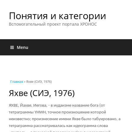
Понятия и категории
Вспомогательный проект портала ХРОНОС
Menu
Вы здесь
Главная
» Яхве (СИЭ, 1976)
Яхве (СИЭ, 1976)
ЯХВЕ, Йахве, Иегова, - в иудаизме название бога (от
тетраграммы YHWH, точное произношение которой
неизвестно; произнесение имени Яхве было табуировано, а
тетраграмма рассматривалась как идеограмма слова