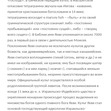
«господь», в греческой передаче xyrios; в масоретской
огласовке тетраграмма звучала как Иегова - название,
принятое христианскими богословами в 14 веке;
тетраграмма восходит к глаголу hyh – «быть» и по своей
грамматической структуре означает либо «постоянно
пребывающий» или «постоянно сущий», либо – «творец
всего сущего»). В Библии имя Яхве упоминается около 7000
раз, в первый раз в связи с деятельностью Моисея.
Поклонение Яхве сначала не исключало культов других
божеств, как древнееврейских, так и местных ханаанейских.
Яхве считался воплощением стихий (огонь, ветер и др.) и не
имел ни изображений, ни храмов; ему был посвящен шатер
(«скиния») и в нем ларец («ковчег»), считавшийся земным
местопребыванием бога, незримо присутствующего во всем
мире. Официальный культ осуществлялся особой
родоплеменной группой
левитов
. После возникновения в
конце 11 века до н. э.
Израильско-Иудейского царства
и
укрепления монархии происходит процесс выделения из
множества богов одного главного бога Яхве. Культ Яхве стал
основой господствующей идеологии Израильско-