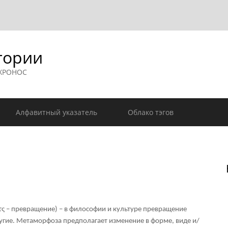
гории
 ХРОНОС
Алфавитный указатель
Облако тэгов
 – превращение) – в философии и культуре превращение
ругие. Метаморфоза предполагает изменение в форме, виде и/