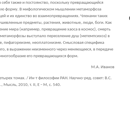
 в себя также и постоянство, поскольку превращающийся
ругую форму. В мифологическом мышлении метаморфоза
ей и их единство во взаимопревращениях. Членами таких
шевленные предметы, растения, животные, люди, боги. Как
ние мира (например, превращение хаоса в космос), смерть
 метаморфозы выступало переселение душ (метемпсихоз) в
, пифагореизме, неоплатонизме. Смысловая специфика
го, в выражении неизменного через меняющееся, в передаче
з многообразие его превращающихся форм.
М.А. Иванов
тырех томах. / Ин-т философии РАН. Научно-ред. совет: В.С.
., Мысль, 2010, т.
II, Е – М, с. 540.