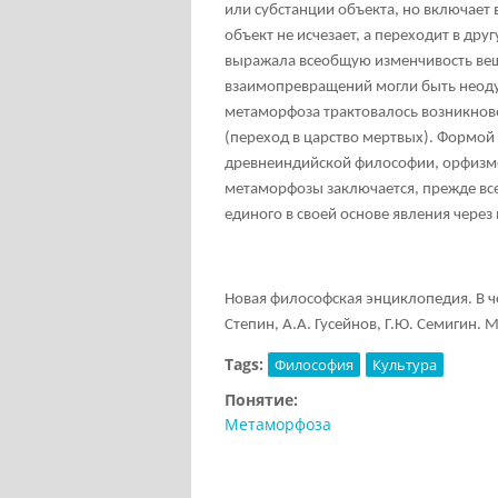
или субстанции объекта, но включает
объект не исчезает, а переходит в д
выражала всеобщую изменчивость вещ
взаимопревращений могли быть неоду
метаморфоза трактовалось возникнове
(переход в царство мертвых). Формой
древнеиндийской философии, орфизме
метаморфозы заключается, прежде все
единого в своей основе явления чере
Новая философская энциклопедия. В че
Степин, А.А. Гусейнов, Г.Ю. Семигин. М
Tags:
Философия
Культура
Понятие:
Метаморфоза