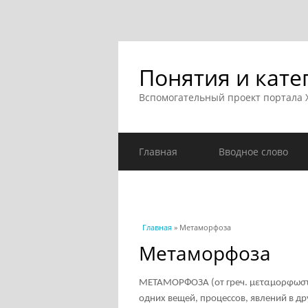
Понятия и кате
Вспомогательный проект портала
Главная
Вводное слово
Вы здесь
Главная
» Метаморфоза
Метаморфоза
МЕТАМОРФОЗА (от греч. μεταμορφωστς
одних вещей, процессов, явлений в д