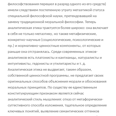
философствования перешел в разряд одного из его средств)
имели следствием постепенную утрату метаэтикой статуса
специальной философской науки, претендовавшей на
замену традиционной моральной философии. Теперь
аналитическая этика трактуется более широко: она включает
в себя не только метаэтику, но также метафизические,
конкретно-научные (социологические, психологические и
пр.) и нормативно-ценностные компоненты, от которых
раньше она отстранялась. Среди современных этиков-
аналитиков есть платонисты и кантианцы, натуралисты и
интуитивисты, гедонисты и утилитаристы и т. д.
Аналитическая этика не выдвигает, таким образом,
собственной ценностной программы, не предлагает своих
оригинальных способов объяснения морали и обоснования
моральных принципов. По существу ее единственным
конституирующим признаком является сейчас
аналитический стиль мышления: отказ от метафорически-
суггестивного способа изложения, тщательное определение
ключевых понятий, выявление семантических оттенков