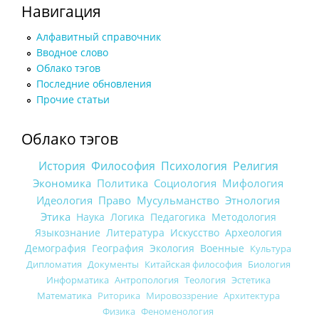
Навигация
Алфавитный справочник
Вводное слово
Облако тэгов
Последние обновления
Прочие статьи
Облако тэгов
История
Философия
Психология
Религия
Экономика
Политика
Социология
Мифология
Идеология
Право
Мусульманство
Этнология
Этика
Наука
Логика
Педагогика
Методология
Языкознание
Литература
Искусство
Археология
Демография
География
Экология
Военные
Культура
Дипломатия
Документы
Китайская философия
Биология
Информатика
Антропология
Теология
Эстетика
Математика
Риторика
Мировоззрение
Архитектура
Физика
Феноменология