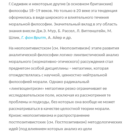
Г.Сиджвик и некоторые другие (в основном британские)
философы 18–19 веков. Но только в 20 веке эта тенденция
оформилась в виде широкого и влиятельного течения
моральной философии. Значительный вклад в эту область
знания внесли Дж.Э. Мур, Б. Рассел, Л. Витгенштейн, М.
Шлик,
Г. фон Вригт
, А. Айер и др.
На неопозитивистском (см. Неопозитивизм) этапе развития
аналитической философии логико-лингвистический анализ
морального (нормативно-этического) рассуждения стал
предметом особой дисциплины – метаэтики, которая
отождествлялась с научной, ценностно-нейтральной
философией морали. Однако радикальный
«лингвоцентризм» метаэтики резко ограничивает ее
исследовательское поле, исключая из рассмотрения те
проблемы и подходы, без которых она вообще не может
рассматриваться в качестве целостной теории морали.
Кризис неопозитивизма и распространение
постпозитивистских (см. Постпозитивизм) методологических
идей (под влиянием которых анализ из цели