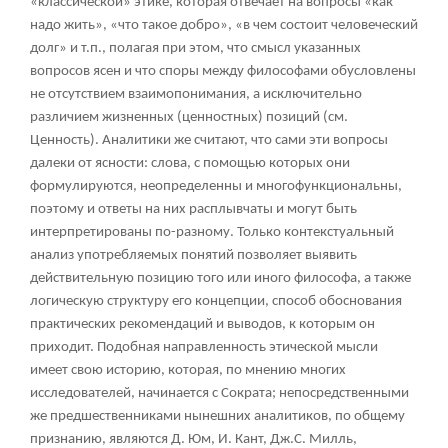
«классической» этике, которая отвечает на вопросы «как
надо жить», «что такое добро», «в чем состоит человеческий
долг» и т.п., полагая при этом, что смысл указанных
вопросов ясен и что споры между философами обусловлены
не отсутствием взаимопонимания, а исключительно
различием жизненных (ценностных) позиций (см.
Ценность). Аналитики же считают, что сами эти вопросы
далеки от ясности: слова, с помощью которых они
формулируются, неопределенны и многофункциональны,
поэтому и ответы на них расплывчаты и могут быть
интерпретированы по-разному. Только контекстуальный
анализ употребляемых понятий позволяет выявить
действительную позицию того или иного философа, а также
логическую структуру его концепции, способ обоснования
практических рекомендаций и выводов, к которым он
приходит. Подобная направленность этической мысли
имеет свою историю, которая, по мнению многих
исследователей, начинается с Сократа; непосредственными
же предшественниками нынешних аналитиков, по общему
признанию, являются Д. Юм, И. Кант, Дж.С. Милль,