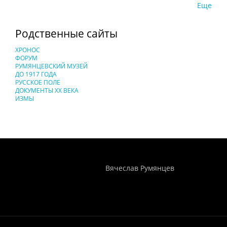
Еще
Родственные сайты
ХРОНОС
ФОРУМ
РУМЯНЦЕВСКИЙ МУЗЕЙ
ДО 1917 ГОДА
РУССКОЕ ПОЛЕ
ДОКУМЕНТЫ XX ВЕКА
ИЗМЫ
Понятия И Категории - Исторический Проект ХРОНОС
WEB-редактор
Вячеслав Румянцев