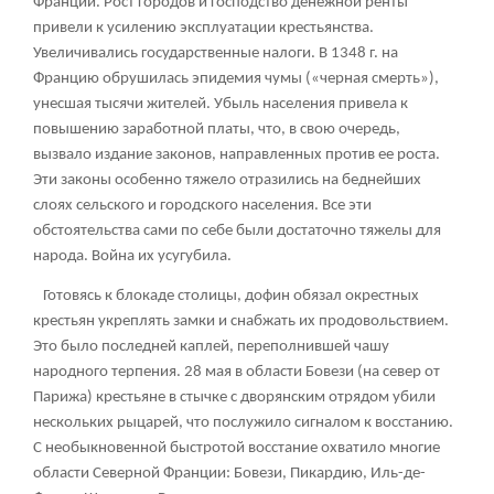
Франции. Рост городов и господство денежной ренты
привели к усилению эксплуатации крестьянства.
Увеличивались государственные налоги. В 1348 г. на
Францию обрушилась эпидемия чумы («черная смерть»),
унесшая тысячи жителей. Убыль населения привела к
повышению заработной платы, что, в свою очередь,
вызвало издание законов, направленных против ее роста.
Эти законы особенно тяжело отразились на беднейших
слоях сельского и городского населения. Все эти
обстоятельства сами по себе были достаточно тяжелы для
народа. Война их усугубила.
Готовясь к блокаде столицы, дофин обязал окрестных
крестьян укреплять замки и снабжать их продовольствием.
Это было последней каплей, переполнившей чашу
народного терпения. 28 мая в области Бовези (на север от
Парижа) крестьяне в стычке с дворянским отрядом убили
нескольких рыцарей, что послужило сигналом к восстанию.
С необыкновенной быстротой восстание охватило многие
области Северной Франции: Бовези, Пикардию, Иль-де-