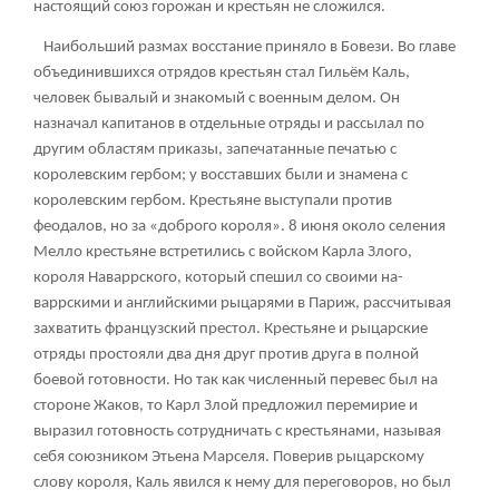
настоящий союз горожан и крестьян не сложился.
Наибольший размах восстание приняло в Бовези. Во главе
объединившихся отрядов крестьян стал Гильём Каль,
человек бывалый и знакомый с военным делом. Он
назначал капитанов в отдельные отряды и рассылал по
другим областям приказы, запечатанные печатью с
королевским гербом; у восставших были и знамена с
королевским гербом. Крестьяне выступали против
феодалов, но за «доброго короля». 8 июня около селения
Мелло крестьяне встретились с войском Карла Злого,
короля Наваррского, который спешил со своими на-
варрскими и английскими рыцарями в Париж, рассчитывая
захватить французский престол. Крестьяне и рыцарские
отряды простояли два дня друг против друга в полной
боевой готовности. Но так как численный перевес был на
стороне Жаков, то Карл Злой предложил перемирие и
выразил готовность сотрудничать с крестьянами, называя
себя союзником Этьена Марселя. Поверив рыцарскому
слову короля, Каль явился к нему для переговоров, но был