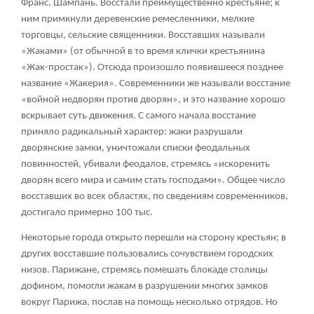
Франс, Шампань. Восстали преимущественно крестьяне; к
ним примкнули деревенские ремесленники, мелкие
торговцы, сельские священники. Восставших называли
«Жаками» (от обычной в то время клички крестьянина
«Жак-простак»). Отсюда произошло появившееся позднее
название «Жакерия». Современники же называли восстание
«войной недворян против дворян», и это название хорошо
вскрывает суть движения. С самого начала восстание
приняло радикальный характер: жаки разрушали
дворянские замки, уничтожали списки феодальных
повинностей, убивали феодалов, стремясь «искоренить
дворян всего мира и самим стать господами». Общее число
восставших во всех областях, по сведениям современников,
достигало примерно 100 тыс.
Некоторые города открыто перешли на сторону крестьян; в
других восставшие пользовались сочувствием городских
низов. Парижане, стремясь помешать блокаде столицы
дофином, помогли жакам в разрушении многих замков
вокруг Парижа, послав на помощь несколько отрядов. Но