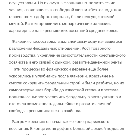
осуществляли. Но их смутные социально-политические
чаяния, сводившиеся к свободной жизни «без господ» под
главенством «доброго короля», были неосуществимой
мечтой. В этом проявились монархические иллюзии,
характерные для крестьянских восстаний средневековья.
Жакерия способствовала дальнейшему ходу начавшегося
разложения феодальных отношений. Рост товарного
производства, укрепление самостоятельности крестьянского
хозяйства и его связей с рынком, развитие денежной ренты
— эти процессы во французской деревне еще более
ускорились и углубились после Жакерии. Крестьяне не
смогли сокрушить феодальный строй и были разбиты, но их
самоотверженная борьба до известной степени пресекла
попытки сеньоров увеличить феодальную эксплуатацию и
отстояла возможность дальнейшего развития личной
свободы крестьянина и его хозяйства.
Разгром крестьян означал также конец парижского
восстания. В конце июня дофин с большой армией подошел