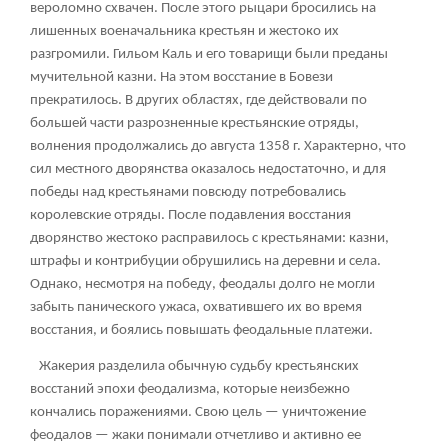
вероломно схвачен. После этого рыцари бросились на
лишенных военачальника крестьян и жестоко их
разгромили. Гильом Каль и его товарищи были преданы
мучительной казни. На этом восстание в Бовези
прекратилось. В других областях, где действовали по
большей части разрозненные крестьянские отряды,
волнения продолжались до августа 1358 г. Характерно, что
сил местного дворянства оказалось недостаточно, и для
победы над крестьянами повсюду потребовались
королевские отряды. После подавления восстания
дворянство жестоко расправилось с крестьянами: казни,
штрафы и контрибуции обрушились на деревни и села.
Однако, несмотря на победу, феодалы долго не могли
забыть панического ужаса, охватившего их во время
восстания, и боялись повышать феодальные платежи.
Жакерия разделила обычную судьбу крестьянских
восстаний эпохи феодализма, которые неизбежно
кончались поражениями. Свою цель — уничтожение
феодалов — жаки понимали отчетливо и активно ее