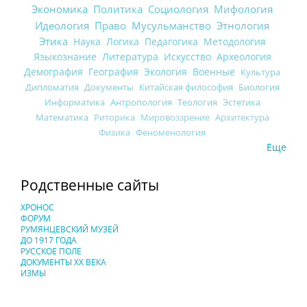
Экономика
Политика
Социология
Мифология
Идеология
Право
Мусульманство
Этнология
Этика
Наука
Логика
Педагогика
Методология
Языкознание
Литература
Искусство
Археология
Демография
География
Экология
Военные
Культура
Дипломатия
Документы
Китайская философия
Биология
Информатика
Антропология
Теология
Эстетика
Математика
Риторика
Мировоззрение
Архитектура
Физика
Феноменология
Еще
Родственные сайты
ХРОНОС
ФОРУМ
РУМЯНЦЕВСКИЙ МУЗЕЙ
ДО 1917 ГОДА
РУССКОЕ ПОЛЕ
ДОКУМЕНТЫ XX ВЕКА
ИЗМЫ