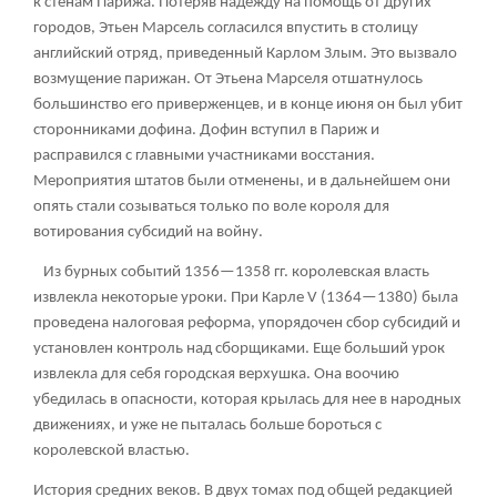
к стенам Парижа. Потеряв надежду на помощь от других
городов, Этьен Марсель согласился впустить в столицу
английский отряд, приведенный Карлом Злым. Это вызвало
возмущение парижан. От Этьена Марселя отшатнулось
большинство его приверженцев, и в конце июня он был убит
сторонниками дофина. Дофин вступил в Париж и
расправился с главными участниками восстания.
Мероприятия штатов были отменены, и в дальнейшем они
опять стали созываться только по воле короля для
вотирования субсидий на войну.
Из бурных событий 1356—1358 гг. королевская власть
извлекла некоторые уроки. При Карле V (1364—1380) была
проведена налоговая реформа, упорядочен сбор субсидий и
установлен контроль над сборщиками. Еще больший урок
извлекла для себя городская верхушка. Она воочию
убедилась в опасности, которая крылась для нее в народных
движениях, и уже не пыталась больше бороться с
королевской властью.
История средних веков. В двух томах под общей редакцией