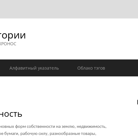
гории
 ХРОНОС
Алфавитный указатель
Облако тэгов
ность
новных форм собственности на землю, недвижимость,
ые бумаги, рабочую силу, разнообразные товары,