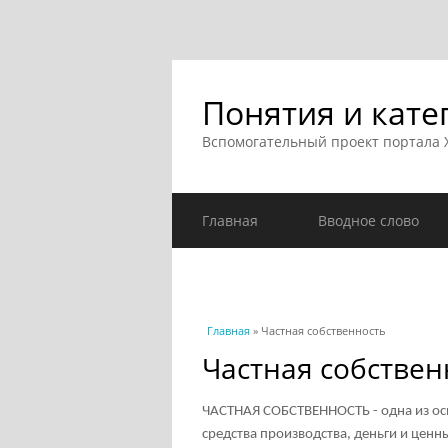
Понятия и кате
Вспомогательный проект портала
Главная
Вводное слово
Вы здесь
Главная
» Частная собственность
Частная собствен
ЧАСТНАЯ СОБСТВЕННОСТЬ - одна из ос
средства производства, деньги и ценн