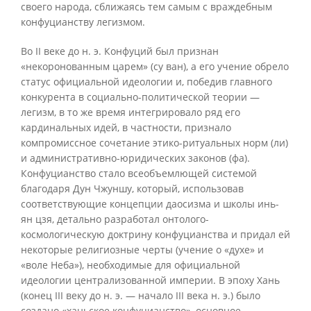
своего народа, сближаясь тем самым с враждебным
конфуцианству легизмом.
Во II веке до н. э. Конфуций был признан
«некоронованным царем» (су ван), а его учение обрело
статус официальной идеологии и, победив главного
конкурента в социально-политической теории —
легизм, в то же время интегрировало ряд его
кардинальных идей, в частности, признало
компромиссное сочетание этико-ритуальных норм (ли)
и административно-юридических законов (фа).
Конфуцианство стало всеобъемлющей системой
благодаря Дун Чжуншу, который, использовав
соответствующие концепции даосизма и школы инь-
ян цзя, детально разработал онтолого-
космологическую доктрину конфуцианства и придал ей
некоторые религиозные черты (учение о «духе» и
«воле Неба»), необходимые для официальной
идеологии централизованной империи. В эпоху Хань
(конец III веку до н. э. — начало III века н. э.) было
создано «ханьское конфуцианство», основное