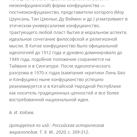
неоконфуцианской) форма конфуцианства —
постнеоконфуцианство, представители которого (Моу
Цзунсань, Тан Цзюньи, Ду Вэймин и др.) усматривают в
этическом универсализме конфуцианство,
трактующего любой пласт бытия в моральном аспекте,
идеальное сочетание философской и религиозной
мысли. В Китае конфуцианство было официальной
идеологией до 1912 года и духовно доминировало до
1949 года, подобное положение сохраняется на
Тайване и в Сингапуре. После идеологического
разгрома в 1970-х годах (кампания «критики Линь Бяо
и Конфуция») ныне конфуцианство успешно
реанимируется и в Китайской Народной Республике
как носитель традиционных ценностей и все более
востребованной национальной идеи.
А. И. Кобзев.
Цитируется по изд.: Российская историческая
энциклопедия. Т. 9. М., 2020, с. 309-312.