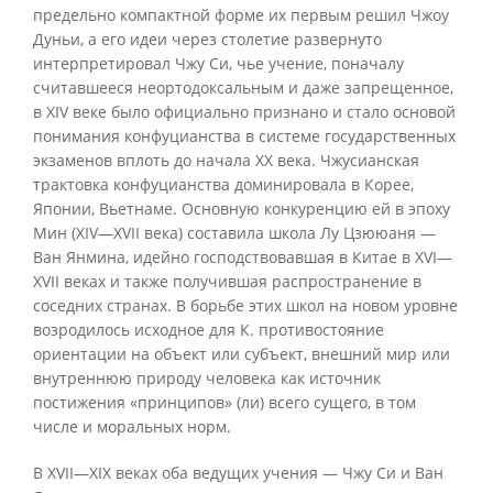
предельно компактной форме их первым решил Чжоу
Дуньи, а его идеи через столетие развернуто
интерпретировал Чжу Си, чье учение, поначалу
считавшееся неортодоксальным и даже запрещенное,
в XIV веке было официально признано и стало основой
понимания конфуцианства в системе государственных
экзаменов вплоть до начала XX века. Чжусианская
трактовка конфуцианства доминировала в Корее,
Японии, Вьетнаме. Основную конкуренцию ей в эпоху
Мин (XIV—XVII века) составила школа Лу Цзююаня —
Ван Янмина, идейно господствовавшая в Китае в XVI—
XVII веках и также получившая распространение в
соседних странах. В борьбе этих школ на новом уровне
возродилось исходное для К. противостояние
ориентации на объект или субъект, внешний мир или
внутреннюю природу человека как источник
постижения «принципов» (ли) всего сущего, в том
числе и моральных норм.
В XVII—XIX веках оба ведущих учения — Чжу Си и Ван