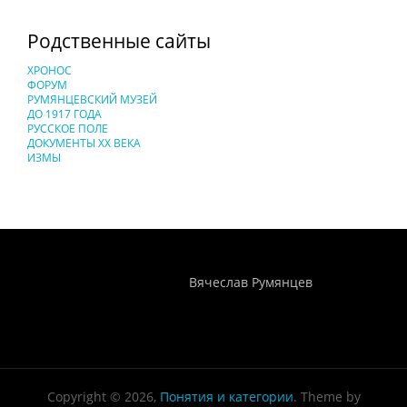
Родственные сайты
ХРОНОС
ФОРУМ
РУМЯНЦЕВСКИЙ МУЗЕЙ
ДО 1917 ГОДА
РУССКОЕ ПОЛЕ
ДОКУМЕНТЫ XX ВЕКА
ИЗМЫ
Понятия И Категории - Исторический Проект ХРОНОС
WEB-редактор
Вячеслав Румянцев
Copyright © 2026,
Понятия и категории
. Theme by