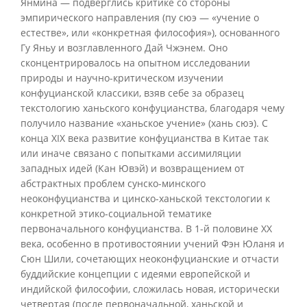
Янмина — подверглись критике со стороны
эмпирического направления (пу сюэ — «учение о
естестве», или «конкретная философия»), основанного
Гу Яньу и возглавленного Дай Чжэнем. Оно
сконцентрировалось на опытном исследовании
природы и научно-критическом изучении
конфуцианской классики, взяв себе за образец
текстологию ханьского конфуцианства, благодаря чему
получило название «ханьское учение» (хань сюэ). С
конца XIX века развитие конфуцианства в Китае так
или иначе связано с попытками ассимиляции
западных идей (Кан Ювэй) и возвращением от
абстрактных проблем сунско-минского
неоконфуцианства и цинско-ханьской текстологии к
конкретной этико-социальной тематике
первоначального конфуцианства. В 1-й половине XX
века, особенно в противостоянии учений Фэн Юланя и
Сюн Шили, сочетающих неоконфуцианские и отчасти
буддийские концепции с идеями европейской и
индийской философии, сложилась новая, исторически
четвертая (после первоначальной, ханьской и