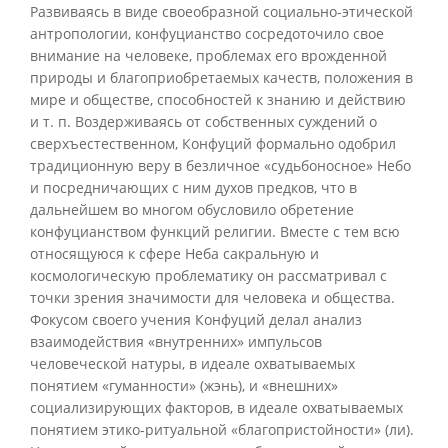
Развиваясь в виде своеобразной социально-этической
антропологии, конфуцианство сосредоточило свое
внимание на человеке, проблемах его врожденной
природы и благоприобретаемых качеств, положения в
мире и обществе, способностей к знанию и действию
и т. п. Воздерживаясь от собственных суждений о
сверхъестественном, Конфуций формально одобрил
традиционную веру в безличное «судьбоносное» Небо
и посредничающих с ним духов предков, что в
дальнейшем во многом обусловило обретение
конфуцианством функций религии. Вместе с тем всю
относящуюся к сфере Неба сакральную и
космологическую проблематику он рассматривал с
точки зрения значимости для человека и общества.
Фокусом своего учения Конфуций делал анализ
взаимодействия «внутренних» импульсов
человеческой натуры, в идеале охватываемых
понятием «гуманности» (жэнь), и «внешних»
социализирующих факторов, в идеале охватываемых
понятием этико-ритуальной «благопристойности» (ли).