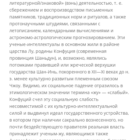
литературной/знаковой» (вэнь) деятельностью, т. е.
сбережением и воспроизводством письменных
памятников, традиционных норм и ритуалов, а также
протонаучными штудиями, связанными с
летописанием, календарными вычислениями и
астрономо-астрологическим прогнозированием. Эти
ученые-интеллектуалы в основном жили в районе
царства Лу, родины Конфуция (современная
провинция Шаньдун), и, возможно, являлись
потомками правившей или жреческой верхушки
государства Шан-Инь, покоренного в XII—XI веках до н.
э. менее культурно развитым племенным союзом
Чжоу. Видимо, их социальное падение отразилось в
этимологическом значении термина «жу» — «слабый».
Конфуций счел эту социальную слабость
несовместимой с их культурно-интеллектуальной
силой и выдвинул идеал государственного устройства,
в котором при наличии сакрально вознесенного, но
почти бездействующего правителя реальная власть
принадлежит ученым-жу, являющимся также