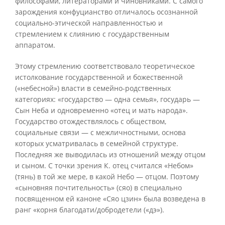
философами, литераторами и чиновниками. С самого
зарождения конфуцианство отличалось осознанной
социально-этической направленностью и
стремлением к слиянию с государственным
аппаратом.
Этому стремлению соответствовало теоретическое
истолкование государственной и божественной
(«небесной») власти в семейно-родственных
категориях: «государство — одна семья», государь —
Сын Неба и одновременно «отец и мать народа».
Государство отождествлялось с обществом,
социальные связи — с межличностными, основа
которых усматривалась в семейной структуре.
Последняя же выводилась из отношений между отцом
и сыном. С точки зрения К. отец считался «Небом»
(тянь) в той же мере, в какой Небо — отцом. Поэтому
«сыновняя почтительность» (сяо) в специально
посвященном ей каноне «Сяо цзин» была возведена в
ранг «корня благодати/добродетели («дэ»).