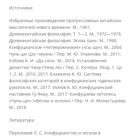
Источники:
Избранные произведения прогрессивных китайских
мыслителей нового времени. М., 1961;
Древнекитайская философия. Т. 1—2. М., 1972—1973;
Древнекитайская философия. Эпоха Хань. М., 1990;
Конфуцианское «Четверокнижие» («Сы шу»). М., 2004;
Чунь цю Цзо чжуань / Пер. М. Ю. Ульянова. М., 2011;
Кобзев А. И. «Да-сюэ». М., 2014; Установления
династии Чжоу (Чжоу ли) / Пер. С. Кучеры. Разд. 1. Цз.
1, 2. М., 2010, 2017; Блажкина А. Ю. Система
философских категорий в конфуцианских годяньских
рукописях. М., 2017; Ионов А. Ю. Конфуцианский
наставник Гу Яньу. М., 2017; Конфуциева летопись
«Чунь-цю» («Весны и осени») / Пер. Н. И. Монастырева.
М., 2018.
Литература:
Переломов Л. С. Конфуцианство и легизм в