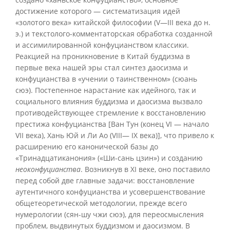
достижение которого — систематизация идей
«золотого века» китайской философии (V—III века до н.
э.) и текстолого-комментаторская обработка созданной
и ассимилированной конфуцианством классики.
Реакцией на проникновение в Китай буддизма в
первые века нашей эры стал синтез даосизма и
конфуцианства в «учении о таинственном» (сюань
сюэ). Постепенное нарастание как идейного, так и
социального влияния буддизма и даосизма вызвало
противодействующее стремление к восстановлению
престижа конфуцианства [Ван Тун (конец VI — начало
VII века), Хань Юй и Ли Ао (VIII— IX века)], что привело к
расширению его канонической базы до
«Тринадцатиканония» («Ши-сань цзин») и созданию
неоконфуцианства
. Возникнув в XI веке, оно поставило
перед собой две главные задачи: восстановление
аутентичного конфуцианства и усовершенствование
общетеоретической методологии, прежде всего
нумерологии (сян-шу чжи сюэ), для переосмысления
проблем, выдвинутых буддизмом и даосизмом. В