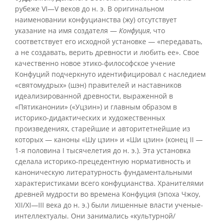
рубеже VI—V веков до н. э. В оригинальном
наименовании конфуцианства (жу) отсутствует
указание на имя создателя —
Конфуция
, что
соответствует его исходной установке — «передавать,
а не создавать, верить древности и любить ее». Свое
качественно новое этико-философское учение
Конфуций подчеркнуто идентифицировал с наследием
«святомудрых» (шэн) правителей и наставников
идеализированной древности, выраженной в
«Пятиканонии» («Уцзин») и главным образом в
историко-дидактических и художественных
произведениях, старейшие и авторитетнейшие из
которых — каноны «Шу цзин» и «Ши цзин» (конец II —
1-я половина I тысячелетия до н. э.). Эта установка
сделала историко-прецедентную нормативность и
каноническую литературность фундаментальными
характеристиками всего конфуцианства. Хранителями
древней мудрости во времена Конфуция (эпоха Чжоу,
XII/XI—III века до н. э.) были лишенные власти ученые-
интеллектуалы. Они занимались «культурной/