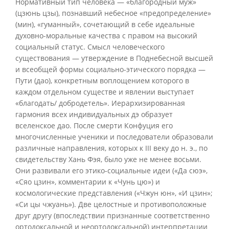
Нормативный тип человека — «благородный муж»
(цзюнь цзы), познавший небесное «предопределение»
(мин), «гуманный», сочетающий в себе идеальные
духовно-моральные качества с правом на высокий
социальный статус. Смысл человеческого
существования — утверждение в Поднебесной высшей
и всеобщей формы социально-этического порядка —
Пути (дао), конкретным воплощением которого в
каждом отдельном существе и явлении выступает
«благодать/ добродетель». Иерархизированная
гармония всех индивидуальных дэ образует
вселенское дао. После смерти Конфуция его
многочисленные ученики и последователи образовали
различные направления, которых к III веку до н. э., по
свидетельству Хань Фэя, было уже не менее восьми.
Они развивали его этико-социальные идеи («Да сюэ»,
«Сяо цзин», комментарии к «Чунь цю») и
космологические представления («Чжун юн», «И цзин»;
«Си цы чжуань»). Две целостные и противоположные
друг другу (впоследствии признанные соответственно
ортодоксальной и неортодоксальной) интерпретации