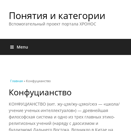
Понятия и категории
Вспомогательный проект портала ХРОНОС
Menu
Вы здесь
Главная
» Конфуцианство
Конфуцианство
КОНФУЦИАНСТВО (кит. жу-цзя/жу-цзяо/сюэ — «школа/
учение ученых-интеллектуалов») — древнейшая
философская система и одно из трех главных этико-
религиозных учений (наряду с даосизмом и
буддизмом) Дальнего Востока. Возникло в Китае на