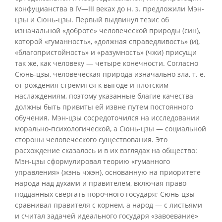
конфуцианства в IV—III веках до н. э. предложили Мэн-
цзы и Сюнь-цзы. Первый выдвинул тезис об
изначальной «доброте» человеческой природы (син),
которой «гуманность», «должная справедливость» (и),
«благопристойность» и «разумность» (чжи) присущи
так же, как человеку — четыре конечности. Согласно
Сюнь-цзы, человеческая природа изначально зла, т. е.
от рождения стремится к выгоде и плотским
наслаждениям, поэтому указанные благие качества
должны быть привиты ей извне путем постоянного
обучения. Мэн-цзы сосредоточился на исследовании
морально-психологической, а Сюнь-цзы — социальной
стороны человеческого существования. Это
расхождение сказалось и в их взглядах на общество:
Мэн-цзы сформулировал теорию «гуманного
управления» (жэнь чжэн), основанную на приоритете
народа над духами и правителем, включая право
подданных свергать порочного государя; Сюнь-цзы
сравнивал правителя с корнем, а народ — с листьями
и считал задачей идеального государя «завоевание»