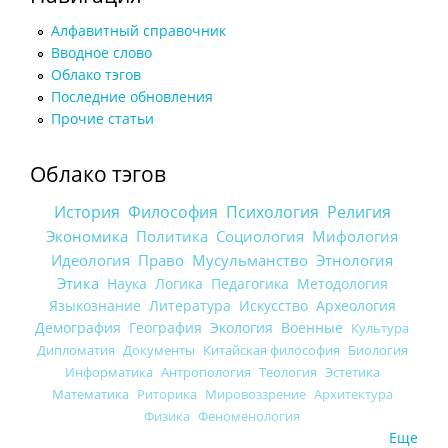
Алфавитный справочник
Вводное слово
Облако тэгов
Последние обновления
Прочие статьи
Облако тэгов
История
Философия
Психология
Религия
Экономика
Политика
Социология
Мифология
Идеология
Право
Мусульманство
Этнология
Этика
Наука
Логика
Педагогика
Методология
Языкознание
Литература
Искусство
Археология
Демография
География
Экология
Военные
Культура
Дипломатия
Документы
Китайская философия
Биология
Информатика
Антропология
Теология
Эстетика
Математика
Риторика
Мировоззрение
Архитектура
Физика
Феноменология
Еще