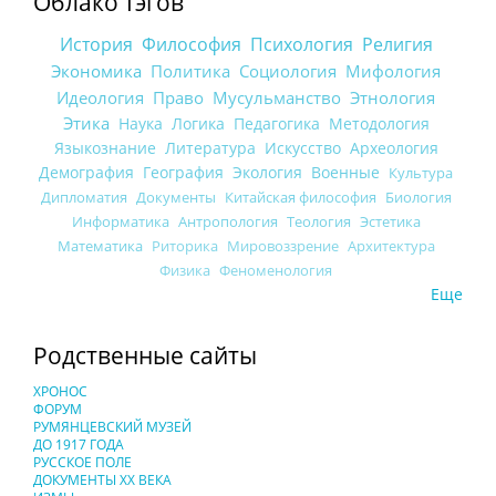
Облако тэгов
История
Философия
Психология
Религия
Экономика
Политика
Социология
Мифология
Идеология
Право
Мусульманство
Этнология
Этика
Наука
Логика
Педагогика
Методология
Языкознание
Литература
Искусство
Археология
Демография
География
Экология
Военные
Культура
Дипломатия
Документы
Китайская философия
Биология
Информатика
Антропология
Теология
Эстетика
Математика
Риторика
Мировоззрение
Архитектура
Физика
Феноменология
Еще
Родственные сайты
ХРОНОС
ФОРУМ
РУМЯНЦЕВСКИЙ МУЗЕЙ
ДО 1917 ГОДА
РУССКОЕ ПОЛЕ
ДОКУМЕНТЫ XX ВЕКА