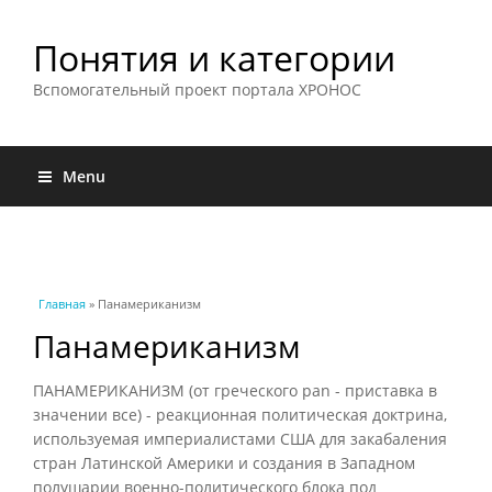
Понятия и категории
Вспомогательный проект портала ХРОНОС
Menu
Вы здесь
Главная
» Панамериканизм
Панамериканизм
ПАНАМЕРИКАНИЗМ (от греческого pan - приставка в
значении все) - реакционная политическая доктрина,
используемая империалистами США для закабаления
стран Латинской Америки и создания в Западном
полушарии военно-политического блока под