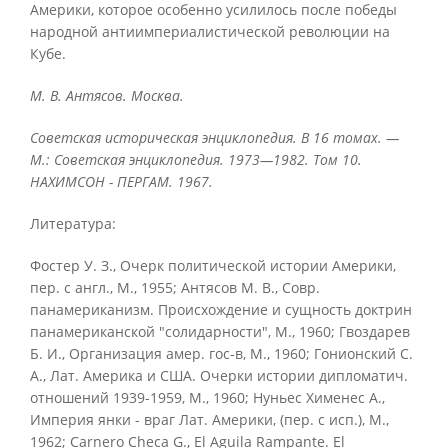
Америки, которое особенно усилилось после победы
народной антиимпериалистической революции на
Кубе.
M. В. Антясов. Москва.
Советская историческая энциклопедия. В 16 томах. —
М.: Советская энциклопедия. 1973—1982. Том 10.
НАХИМСОН - ПЕРГАМ. 1967.
Литература:
Фостер У. З., Очерк политической истории Америки,
пер. с англ., М., 1955; Антясов М. В., Совр.
панамериканизм. Происхождение и сущность доктрин
панамериканской "солидарности", М., 1960; Гвоздарев
Б. И., Организация амер. гос-в, М., 1960; Гонионский С.
A., Лат. Америка и США. Очерки истории дипломатич.
отношений 1939-1959, М., 1960; Нуньес Хименес A.,
Империя янки - враг Лат. Америки, (пер. с исп.), М.,
1962; Carnero Checa G., El Aguila Rampante. El