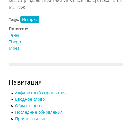
класса феодалов в Англии VII-X вв., в сб.: Ср. века, в. 12,
М., 1958
Tags:
История
Понятие:
Тэны
Thegn
Miles
Навигация
Алфавитный справочник
Вводное слово
Облако тэгов
Последние обновления
Прочие статьи