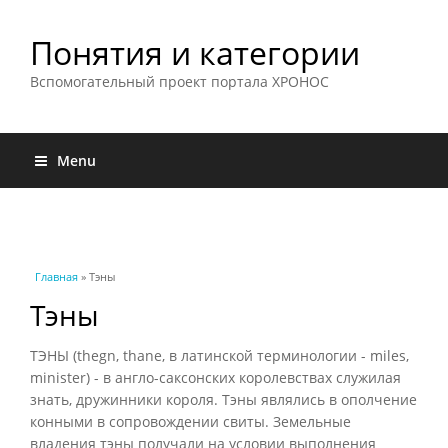
Понятия и категории
Вспомогательный проект портала ХРОНОС
Menu
Вы здесь
Главная
» Тэны
Тэны
ТЭНЫ (thegn, thane, в латинской терминологии - miles,
minister) - в англо-саксонских королевствах служилая
знать, дружинники короля. Тэны являлись в ополчение
конными в сопровождении свиты. Земельные
владения тэны получали на условии выполнения