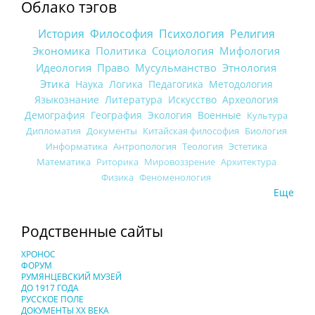
Облако тэгов
История
Философия
Психология
Религия
Экономика
Политика
Социология
Мифология
Идеология
Право
Мусульманство
Этнология
Этика
Наука
Логика
Педагогика
Методология
Языкознание
Литература
Искусство
Археология
Демография
География
Экология
Военные
Культура
Дипломатия
Документы
Китайская философия
Биология
Информатика
Антропология
Теология
Эстетика
Математика
Риторика
Мировоззрение
Архитектура
Физика
Феноменология
Еще
Родственные сайты
ХРОНОС
ФОРУМ
РУМЯНЦЕВСКИЙ МУЗЕЙ
ДО 1917 ГОДА
РУССКОЕ ПОЛЕ
ДОКУМЕНТЫ XX ВЕКА