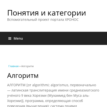
Понятия и категории
Вспомогательный проект портала ХРОНОС
Menu
Вы здесь
Главная
» Алгоритм
Алгоритм
АЛГОРИТМ [от algorithmi; algorismus, первоначально
— латинская транслитерация имени среднеазиатского
учёного 9 века Хорезми (Мухаммед бен Муса аль-
Хорезми)], программа, определяющая способ
поведения (вычисления); система правил