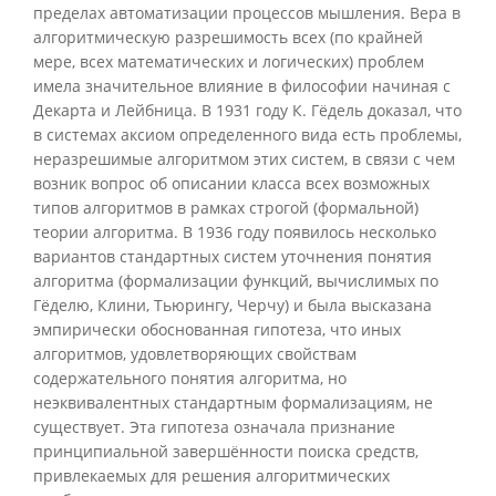
пределах автоматизации процессов мышления. Вера в
алгоритмическую разрешимость всех (по крайней
мере, всех математических и логических) проблем
имела значительное влияние в философии начиная с
Декарта и Лейбница. В 1931 году К. Гёдель доказал, что
в системах аксиом определенного вида есть проблемы,
неразрешимые алгоритмом этих систем, в связи с чем
возник вопрос об описании класса всех возможных
типов алгоритмов в рамках строгой (формальной)
теории алгоритма. В 1936 году появилось несколько
вариантов стандартных систем уточнения понятия
алгоритма (формализации функций, вычислимых по
Гёделю, Клини, Тьюрингу, Черчу) и была высказана
эмпирически обоснованная гипотеза, что иных
алгоритмов, удовлетворяющих свойствам
содержательного понятия алгоритма, но
неэквивалентных стандартным формализациям, не
существует. Эта гипотеза означала признание
принципиальной завершённости поиска средств,
привлекаемых для решения алгоритмических