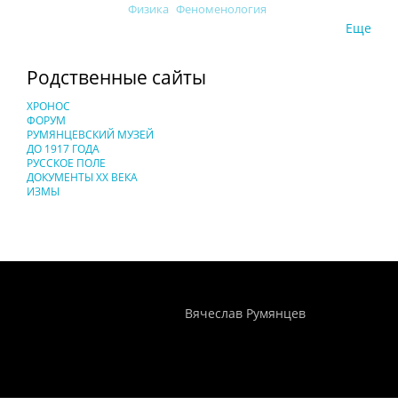
Физика
Феноменология
Еще
Родственные сайты
ХРОНОС
ФОРУМ
РУМЯНЦЕВСКИЙ МУЗЕЙ
ДО 1917 ГОДА
РУССКОЕ ПОЛЕ
ДОКУМЕНТЫ XX ВЕКА
ИЗМЫ
Понятия И Категории - Исторический Проект ХРОНОС
WEB-редактор
Вячеслав Румянцев