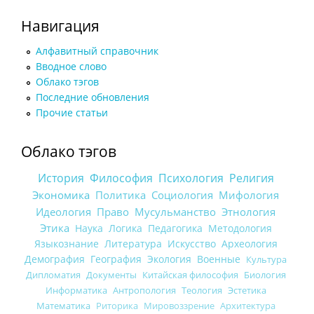
Навигация
Алфавитный справочник
Вводное слово
Облако тэгов
Последние обновления
Прочие статьи
Облако тэгов
История
Философия
Психология
Религия
Экономика
Политика
Социология
Мифология
Идеология
Право
Мусульманство
Этнология
Этика
Наука
Логика
Педагогика
Методология
Языкознание
Литература
Искусство
Археология
Демография
География
Экология
Военные
Культура
Дипломатия
Документы
Китайская философия
Биология
Информатика
Антропология
Теология
Эстетика
Математика
Риторика
Мировоззрение
Архитектура