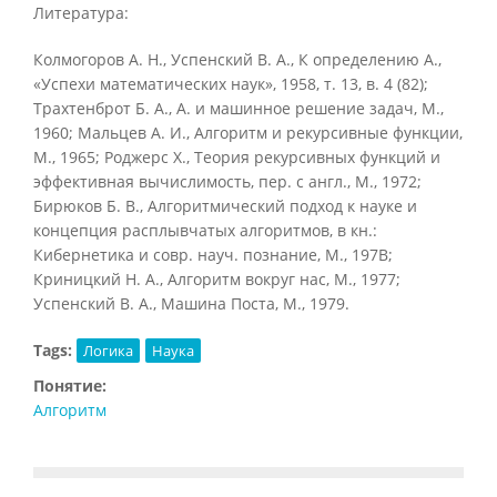
Литература:
Колмогоров А. Н., Успенский В. А., К определению А.,
«Успехи математических наук», 1958, т. 13, в. 4 (82);
Трахтенброт Б. А., А. и машинное решение задач, М.,
1960; Mальцев А. И., Алгоритм и рекурсивные функции,
М., 1965; Роджерс X., Теория рекурсивных функций и
эффективная вычислимость, пер. с англ., М., 1972;
Бирюков Б. В., Алгоритмический подход к науке и
концепция расплывчатых алгоритмов, в кн.:
Кибернетика и совр. науч. познание, M., 197B;
Криницкий Н. А., Алгоритм вокруг нас, М., 1977;
Успенский В. А., Машина Поста, М., 1979.
Tags:
Логика
Наука
Понятие:
Алгоритм