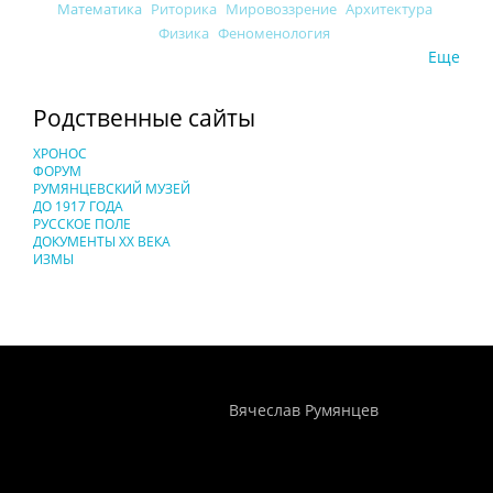
Математика
Риторика
Мировоззрение
Архитектура
Физика
Феноменология
Еще
Родственные сайты
ХРОНОС
ФОРУМ
РУМЯНЦЕВСКИЙ МУЗЕЙ
ДО 1917 ГОДА
РУССКОЕ ПОЛЕ
ДОКУМЕНТЫ XX ВЕКА
ИЗМЫ
Понятия И Категории - Исторический Проект ХРОНОС
WEB-редактор
Вячеслав Румянцев