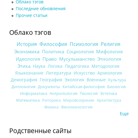
Облако тэгов
Последние обновления
Прочие статьи
Облако тэгов
История
Философия
Психология
Религия
Экономика
Политика
Социология
Мифология
Идеология
Право
Мусульманство
Этнология
Этика
Наука
Логика
Педагогика
Методология
Языкознание
Литература
Искусство
Археология
Демография
География
Экология
Военные
Культура
Дипломатия
Документы
Китайская философия
Биология
Информатика
Антропология
Теология
Эстетика
Математика
Риторика
Мировоззрение
Архитектура
Физика
Феноменология
Еще
Родственные сайты