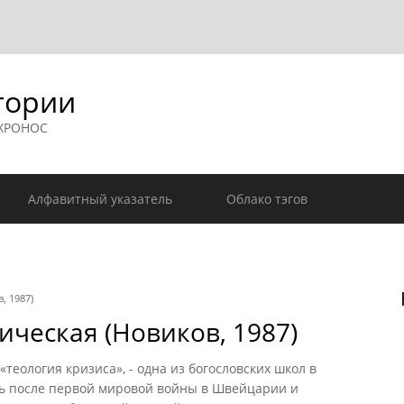
гории
 ХРОНОС
Алфавитный указатель
Облако тэгов
, 1987)
ическая (Новиков, 1987)
ология кризиса», - одна из богословских школ в
сь после первой мировой войны в Швейцарии и