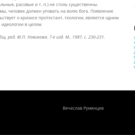
ьные, расовые и т. п.) не столь существенны.
ы, человек должен уповать на волю бога. Появление
ствует о кризисе протестант, теологии, является одним
 идеологии в целом.
 ред. М.П. Новикова. 7-е изд. М., 1987, с. 230-231.
Понятия И Категории - Исторический Проект ХРОНОС
WEB-редактор
Вячеслав Румянцев