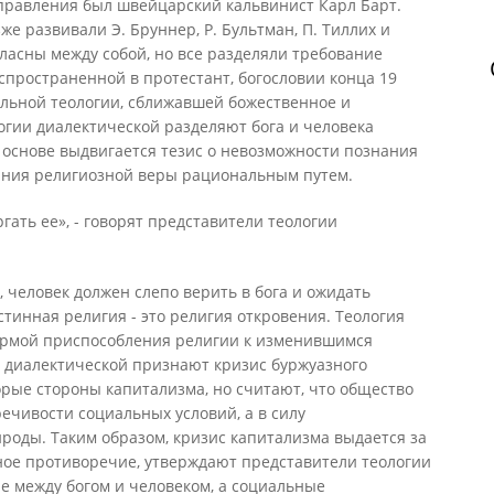
правления был швейцарский кальвинист Карл Барт.
е развивали Э. Бруннер, Р. Бультман, П. Тиллих и
гласны между собой, но все разделяли требование
спространенной в протестант, богословии конца 19
альной теологии, сближавшей божественное и
огии диалектической разделяют бога и человека
 основе выдвигается тезис о невозможности познания
ания религиозной веры рациональным путем.
гать ее», - говорят представители теологии
, человек должен слепо верить в бога и ожидать
Истинная религия - это религия откровения. Теология
ормой приспособления религии к изменившимся
и диалектической признают кризис буржуазного
рые стороны капитализма, но считают, что общество
ечивости социальных условий, а в силу
роды. Таким образом, кризис капитализма выдается за
ное противоречие, утверждают представители теологии
ие между богом и человеком, а социальные