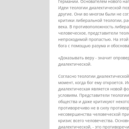
Германии. Основателем нового на
Идеи теологии диалектической позж
другие. Они во многом были не со
критики либеральной теологии, ра
века. В противоположность либер
человеческое, представители теол
непроходимой пропастью. На этой
бога с помощью разума и обоснов
«Доказывать веру - значит опровер
диалектической.
Согласно теологии диалектической
момент, когда бог ему откроется. 
диалектическая является новой ф
условиям. Представители теологи
общества и даже критикуют некото
противоречиво не в силу противор
несовершенства человеческой при
кризис всего человечества. Основ
диалектической, - это противореч