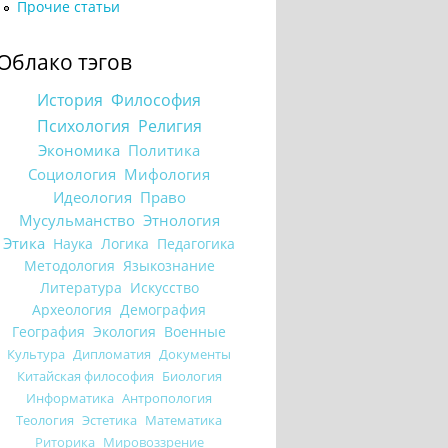
Прочие статьи
Облако тэгов
История
Философия
Психология
Религия
Экономика
Политика
Социология
Мифология
Идеология
Право
Мусульманство
Этнология
Этика
Наука
Логика
Педагогика
Методология
Языкознание
Литература
Искусство
Археология
Демография
География
Экология
Военные
Культура
Дипломатия
Документы
Китайская философия
Биология
Информатика
Антропология
Теология
Эстетика
Математика
Риторика
Мировоззрение