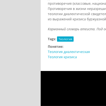
противоречия (классовые, национал
Противоречия в жизни неразрешим
теологии диалектической свидетель
из выражений кризиса буржуазной
Карманный словарь атеиста. Под общ.
Tags:
Теология
Понятие:
Теология диалектическая
Теология кризиса