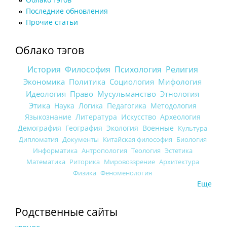
Последние обновления
Прочие статьи
Облако тэгов
История
Философия
Психология
Религия
Экономика
Политика
Социология
Мифология
Идеология
Право
Мусульманство
Этнология
Этика
Наука
Логика
Педагогика
Методология
Языкознание
Литература
Искусство
Археология
Демография
География
Экология
Военные
Культура
Дипломатия
Документы
Китайская философия
Биология
Информатика
Антропология
Теология
Эстетика
Математика
Риторика
Мировоззрение
Архитектура
Физика
Феноменология
Еще
Родственные сайты