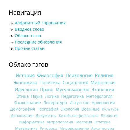
Навигация
Алфавитный справочник
Вводное слово
Облако тэгов
Последние обновления
Прочие статьи
Облако тэгов
История
Философия
Психология
Религия
Экономика
Политика
Социология
Мифология
Идеология
Право
Мусульманство
Этнология
Этика
Наука
Логика
Педагогика
Методология
Языкознание
Литература
Искусство
Археология
Демография
География
Экология
Военные
Культура
Дипломатия
Документы
Китайская философия
Биология
Информатика
Антропология
Теология
Эстетика
Математика
Риторика
Мировоззрение
Архитектура