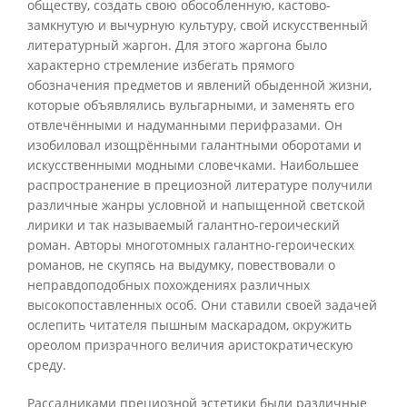
обществу, создать свою обособленную, кастово-
замкнутую и вычурную культуру, свой искусственный
литературный жаргон. Для этого жаргона было
характерно стремление избегать прямого
обозначения предметов и явлений обыденной жизни,
которые объявлялись вульгарными, и заменять его
отвлечёнными и надуманными перифразами. Он
изобиловал изощрёнными галантными оборотами и
искусственными модными словечками. Наибольшее
распространение в прециозной литературе получили
различные жанры условной и напыщенной светской
лирики и так называемый галантно-героический
роман. Авторы многотомных галантно-героических
романов, не скупясь на выдумку, повествовали о
неправдоподобных похождениях различных
высокопоставленных особ. Они ставили своей задачей
ослепить читателя пышным маскарадом, окружить
ореолом призрачного величия аристократическую
среду.
Рассадниками прециозной эстетики были различные