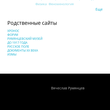
Физика
Феноменология
Еще
Родственные сайты
ХРОНОС
ФОРУМ
РУМЯНЦЕВСКИЙ МУЗЕЙ
ДО 1917 ГОДА
РУССКОЕ ПОЛЕ
ДОКУМЕНТЫ XX ВЕКА
ИЗМЫ
Понятия И Категории - Исторический Проект ХРОНОС
WEB-редактор
Вячеслав Румянцев