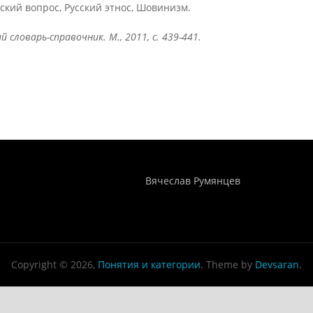
ский вопрос, Русский этнос, Шовинизм.
 словарь-справочник. М., 2011, с. 439-441.
Понятия И Категории - Исторический Проект ХРОНОС
WEB-редактор
Вячеслав Румянцев
Copyright © 2026,
Понятия и категории
. Theme by
Devsaran
.