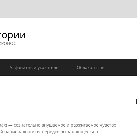
гории
 ХРОНОС
Алфавитный указатель
Облако тэгов
рах) — сознательно внушаемое и разжигаемое чувство
кой национальности, нередко выражающееся в