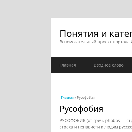
Понятия и кате
Вспомогательный проект портала
Главная
Вводное слово
Вы здесь
Главная
» Русофобия
Русофобия
РУСОФОБИЯ (от греч. phobos — ст
страха и ненависти к людям русс