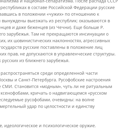
онализма и национал-сепаратизма. После распада СССР
 республиках в составе Российской Федерации русские
завшись в положении «чужих» по отношению к
и вынуждены выезжать из республик; оказываются в
цев и даже беженцев (из Чечни). Еще больше Р.
его зарубежья. Там не прекращаются инсинуации о
их, их шовинистических наклонностях, агрессивных
х государств русские поставлены в положение лиц
ких прав, не допускаются в управленческие структуры.
к русских из ближнего зарубежья.
а распространяться среди определенной части
осквы и Санкт-Петербурга. Русофобские настроения
 СМИ. Становится «модным», чуть ли не ритуальным
х ксенофобами, кричать о надвигающемся «русском
еследуемые русофобами, очевидны: на волне
мертельный удар по целостности и единству
, идеологическое и психологическое оружие.