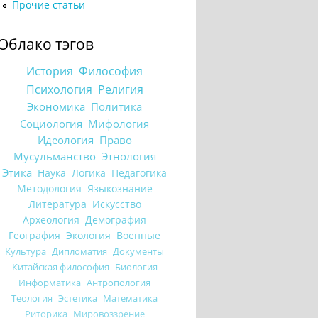
Прочие статьи
Облако тэгов
История
Философия
Психология
Религия
Экономика
Политика
Социология
Мифология
Идеология
Право
Мусульманство
Этнология
Этика
Наука
Логика
Педагогика
Методология
Языкознание
Литература
Искусство
Археология
Демография
География
Экология
Военные
Культура
Дипломатия
Документы
Китайская философия
Биология
Информатика
Антропология
Теология
Эстетика
Математика
Риторика
Мировоззрение