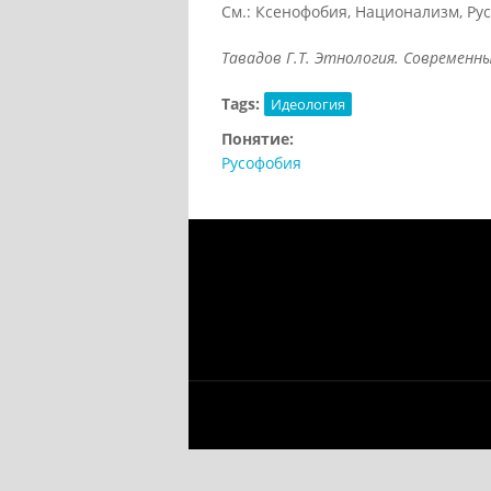
См.: Ксенофобия, Национализм, Рус
Тавадов Г.Т. Этнология. Современный
Tags:
Идеология
Понятие:
Русофобия