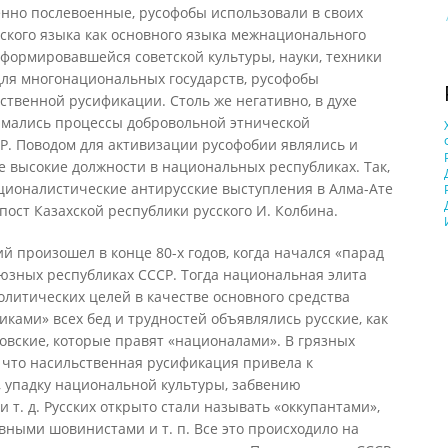
енно послевоенные, русофобы использовали в своих
ского языка как основного языка межнационального
 формировавшейся советской культуры, науки, техники
 для многонациональных государств, русофобы
ственной русификации. Столь же негативно, в духе
имались процессы добровольной этнической
Р. Поводом для активизации русофобии являлись и
е высокие должности в национальных республиках. Так,
ационалистические антирусские выступления в Алма-Ате
пост Казахской республики русского И. Колбина.
й произошел в конце 80-х годов, когда начался «парад
юзных республиках СССР. Тогда национальная элита
олитических целей в качестве основного средства
ками» всех бед и трудностей объявлялись русские, как
ковские, которые правят «националами». В грязных
 что насильственная русификация привела к
 упадку национальной культуры, забвению
т. д. Русских открыто стали называть «оккупантами»,
ными шовинистами и т. п. Все это происходило на