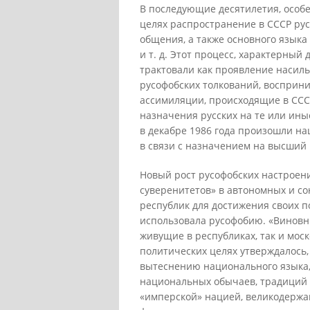
В последующие десятилетия, особ
целях распространение в СССР рус
общения, а также основного языка
и т. д. Этот процесс, характерный
трактовали как проявление насиль
русофобских толкований, восприн
ассимиляции, происходящие в ССС
назначения русских на те или ины
в декабре 1986 года произошли н
в связи с назначением на высший 
Новый рост русофобских настроени
суверенитетов» в автономных и со
республик для достижения своих п
использовала русофобию. «Виновни
живущие в республиках, так и мос
политических целях утверждалось,
вытеснению национального языка,
национальных обычаев, традиций и 
«имперской» нацией, великодержав