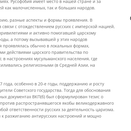
иях. Русофобия имеет место в нашей стране и за
й как малочисленных, так и больших народов.
рию, разные аспекты и формы проявления. В
в связи с отождествлением русских с имперской нацией,
привилегиями и активно помогавшей царскому
роды, а потому вызывавшей у этих народов
я проявлялась обычно в локальных формах,
ми действиями царского правительства по
 в настроениях мусульманского населения, где
силивались религиозными (в Средней Азии, на
 года, особенно в 20-е годы, поддержанию и росту
ители Советского государства. Тогда для обоснования
ых документах ВКП(б) был сформулирован тезис о
 против распространявшегося якобы великодержавного
обой ответственности русских за деятельность царизма.
и к разжиганию антирусских настроений и мощно