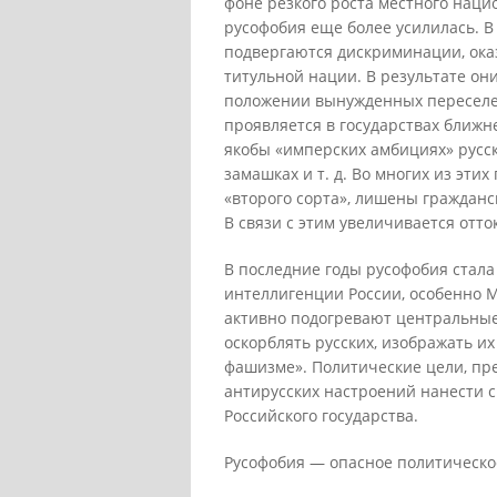
фоне резкого роста местного наци
русофобия еще более усилилась. В
подвергаются дискриминации, ока
титульной нации. В результате он
положении вынужденных переселен
проявляется в государствах ближн
якобы «имперских амбициях» русск
замашках и т. д. Во многих из эти
«второго сорта», лишены гражданс
В связи с этим увеличивается отто
В последние годы русофобия стал
интеллигенции России, особенно М
активно подогревают центральные
оскорблять русских, изображать и
фашизме». Политические цели, пр
антирусских настроений нанести с
Российского государства.
Русофобия — опасное политическое