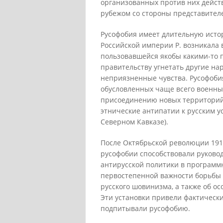
организованных против них действ
рубежом со стороны представителе
Русофобия имеет длительную исто
Российской империи Р. возникала 
пользовавшейся якобы какими-то 
правительству угнетать другие на
неприязненные чувства. Русофоби
обусловленных чаще всего военны
присоединению новых территорий;
этнические антипатии к русским у
Северном Кавказе).
После Октябрьской революции 1917
русофобии способствовали руковод
антирусской политики в программн
первостепенной важности борьбы
русского шовинизма, а также об ос
Эти установки привели фактическ
подпитывали русофобию.