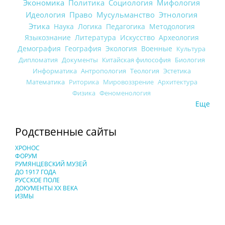
Экономика
Политика
Социология
Мифология
Идеология
Право
Мусульманство
Этнология
Этика
Наука
Логика
Педагогика
Методология
Языкознание
Литература
Искусство
Археология
Демография
География
Экология
Военные
Культура
Дипломатия
Документы
Китайская философия
Биология
Информатика
Антропология
Теология
Эстетика
Математика
Риторика
Мировоззрение
Архитектура
Физика
Феноменология
Еще
Родственные сайты
ХРОНОС
ФОРУМ
РУМЯНЦЕВСКИЙ МУЗЕЙ
ДО 1917 ГОДА
РУССКОЕ ПОЛЕ
ДОКУМЕНТЫ XX ВЕКА
ИЗМЫ