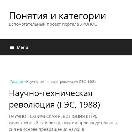
Понятия и категории
Вспомогательный проект портала ХРОНОС
Menu
Вы здесь
Главная
» Научно-техническая революция (ГЭС, 1988)
Научно-техническая
революция (ГЭС, 1988)
НАУЧНО-ТЕХНИЧЕСКАЯ РЕВОЛЮЦИЯ (НТР),
качественный скачок в развитии производительных
сил на основе превращения науки в