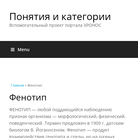
Понятия и категории
Вспомогательный проект портала ХРОНОС
Menu
Вы здесь
Главная
» Фенотип
Фенотип
ФЕНОТИП — любой поддающийся наблюдению
признак организма — морфологический, физический,
поведенческий. Термин предложен в 1909 г. датским
биологом В. Йоганнсеном. Фенотип — продукт
взаимодействия генотипа и среды, но на разных