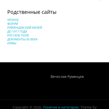
Родственные сайты
ХРОНОС
ФОРУМ
РУМЯНЦЕВСКИЙ МУЗЕЙ
ДО 1917 ГОДА
РУССКОЕ ПОЛЕ
ДОКУМЕНТЫ XX ВЕКА
ИЗМЫ
Понятия И Категории - Исторический Проект ХРОНОС
WEB-редактор
Вячеслав Румянцев
Copyright © 2026,
Понятия и категории
. Theme by