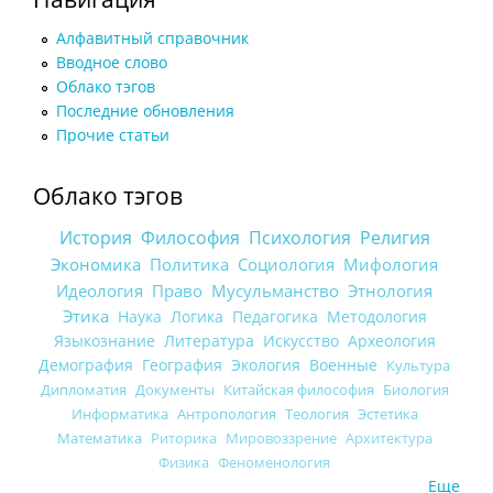
Алфавитный справочник
Вводное слово
Облако тэгов
Последние обновления
Прочие статьи
Облако тэгов
История
Философия
Психология
Религия
Экономика
Политика
Социология
Мифология
Идеология
Право
Мусульманство
Этнология
Этика
Наука
Логика
Педагогика
Методология
Языкознание
Литература
Искусство
Археология
Демография
География
Экология
Военные
Культура
Дипломатия
Документы
Китайская философия
Биология
Информатика
Антропология
Теология
Эстетика
Математика
Риторика
Мировоззрение
Архитектура
Физика
Феноменология
Еще