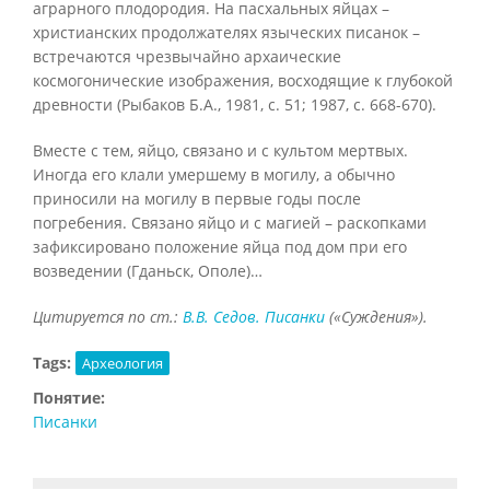
аграрного плодородия. На пасхальных яйцах –
христианских продолжателях языческих писанок –
встречаются чрезвычайно архаические
космогонические изображения, восходящие к глубокой
древности (Рыбаков Б.А., 1981, с. 51; 1987, с. 668-670).
Вместе с тем, яйцо, связано и с культом мертвых.
Иногда его клали умершему в могилу, а обычно
приносили на могилу в первые годы после
погребения. Связано яйцо и с магией – раскопками
зафиксировано положение яйца под дом при его
возведении (Гданьск, Ополе)…
Цитируется по ст.:
В.В. Седов.
Писанки
(«Суждения»).
Tags:
Археология
Понятие:
Писанки