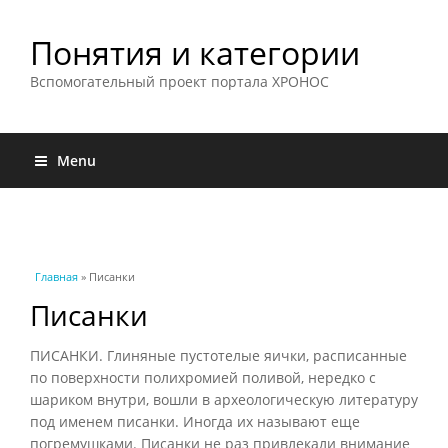
Понятия и категории
Вспомогательный проект портала ХРОНОС
Menu
Вы здесь
Главная
» Писанки
Писанки
ПИСАНКИ. Глиняные пустотелые яички, расписанные
по поверхности полихромией поливой, нередко с
шариком внутри, вошли в археологическую литературу
под именем писанки. Иногда их называют еще
погремушками. Писанки не раз привлекали внимание