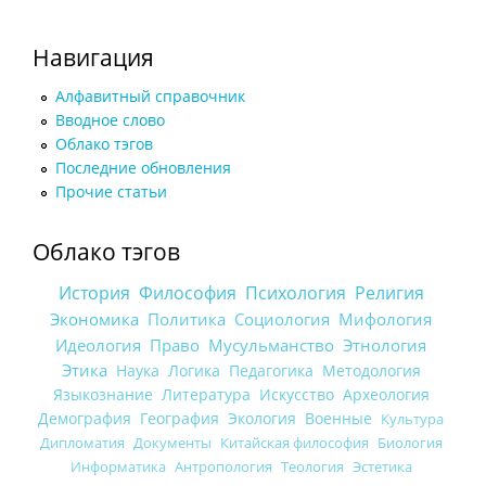
Навигация
Алфавитный справочник
Вводное слово
Облако тэгов
Последние обновления
Прочие статьи
Облако тэгов
История
Философия
Психология
Религия
Экономика
Политика
Социология
Мифология
Идеология
Право
Мусульманство
Этнология
Этика
Наука
Логика
Педагогика
Методология
Языкознание
Литература
Искусство
Археология
Демография
География
Экология
Военные
Культура
Дипломатия
Документы
Китайская философия
Биология
Информатика
Антропология
Теология
Эстетика