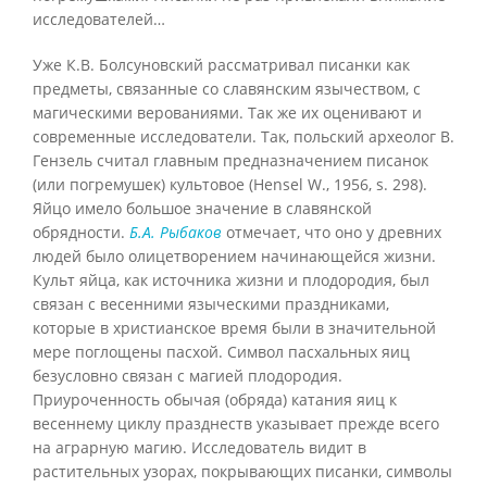
исследователей…
Уже К.В. Болсуновский рассматривал писанки как
предметы, связанные со славянским язычеством, с
магическими верованиями. Так же их оценивают и
современные исследователи. Так, польский археолог В.
Гензель считал главным предназначением писанок
(или погремушек) культовое (Hensel W., 1956, s. 298).
Яйцо имело большое значение в славянской
обрядности.
Б.А. Рыбаков
отмечает, что оно у древних
людей было олицетворением начинающейся жизни.
Культ яйца, как источника жизни и плодородия, был
связан с весенними языческими праздниками,
которые в христианское время были в значительной
мере поглощены пасхой. Символ пасхальных яиц
безусловно связан с магией плодородия.
Приуроченность обычая (обряда) катания яиц к
весеннему циклу празднеств указывает прежде всего
на аграрную магию. Исследователь видит в
растительных узорах, покрывающих писанки, символы