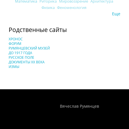
Математика
Риторика
Мировоззрение
Архитектура
Физика
Феноменология
Еще
Родственные сайты
ХРОНОС
ФОРУМ
РУМЯНЦЕВСКИЙ МУЗЕЙ
ДО 1917 ГОДА
РУССКОЕ ПОЛЕ
ДОКУМЕНТЫ XX ВЕКА
ИЗМЫ
Понятия И Категории - Исторический Проект ХРОНОС
WEB-редактор
Вячеслав Румянцев