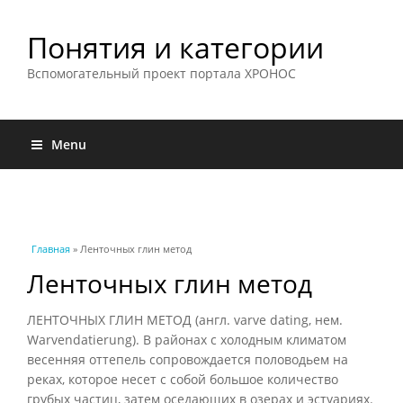
Понятия и категории
Вспомогательный проект портала ХРОНОС
Menu
Вы здесь
Главная
» Ленточных глин метод
Ленточных глин метод
ЛЕНТОЧНЫХ ГЛИН МЕТОД (англ. varve dating, нем.
Warvendatierung). В районах с холодным климатом
весенняя оттепель сопровождается половодьем на
реках, которое несет с собой большое количество
грубых частиц, затем оседающих в озерах и эстуариях.