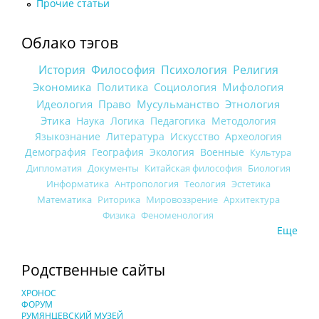
Прочие статьи
Облако тэгов
История
Философия
Психология
Религия
Экономика
Политика
Социология
Мифология
Идеология
Право
Мусульманство
Этнология
Этика
Наука
Логика
Педагогика
Методология
Языкознание
Литература
Искусство
Археология
Демография
География
Экология
Военные
Культура
Дипломатия
Документы
Китайская философия
Биология
Информатика
Антропология
Теология
Эстетика
Математика
Риторика
Мировоззрение
Архитектура
Физика
Феноменология
Еще
Родственные сайты
ХРОНОС
ФОРУМ
РУМЯНЦЕВСКИЙ МУЗЕЙ