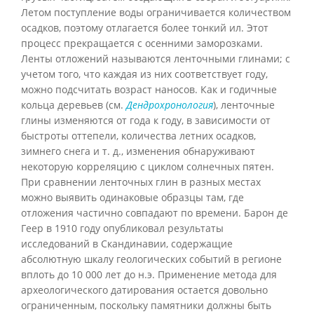
Летом поступление воды ограничивается количеством
осадков, поэтому отлагается более тонкий ил. Этот
процесс прекращается с осенними заморозками.
Ленты отложений называются ленточными глинами; с
учетом того, что каждая из них соответствует году,
можно подсчитать возраст наносов. Как и годичные
кольца деревьев (см.
Дендрохронология
), ленточные
глины изменяются от года к году, в зависимости от
быстроты оттепели, количества летних осадков,
зимнего снега и т. д., изменения обнаруживают
некоторую корреляцию с циклом солнечных пятен.
При сравнении ленточных глин в разных местах
можно выявить одинаковые образцы там, где
отложения частично совпадают по времени. Барон де
Геер в 1910 году опубликовал результаты
исследований в Скандинавии, содержащие
абсолютную шкалу геологических событий в регионе
вплоть до 10 000 лет до н.э. Применение метода для
археологического датирования остается довольно
ограниченным, поскольку памятники должны быть