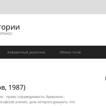
гории
 ХРОНОС
Алфавитный указатель
Облако тэгов
в, 1987)
ike - право, справедливость; буквально -
софское учение, цель которого доказать, что