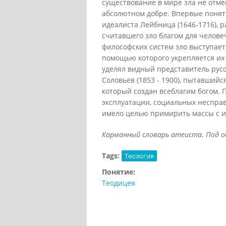
существование в мире зла не отме
абсолютном добре. Впервые понят
идеалиста Лейбница (1646-1716), 
считавшего зло благом для челове
философских систем зло выступает
помощью которого укрепляется их 
уделял видный представитель русс
Соловьев (1853 - 1900), пытавший
который создан всеблагим богом.
эксплуатации, социальных несправ
имело целью примирить массы с 
Карманный словарь атеиста. Под общ.
Tags:
Теология
Понятие:
Теодицея