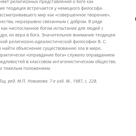
няет религиозных представлений о боге как
ие теодицея встречается у немецкого философа-
рассматривавшего мир как «совершенное творение»,
чества, неразрывно связанным с добром. В ряде
 как ниспосланное богом испытание для людей с
дух, их вера в бога. Значительное внимание теодицеи
кой религиозно-идеалистической философии В. С.
ся найти объяснение существованию зла в мире,
 Практически «оправдание бога» служило оправданием
едливостей в классовом антагонистическом обществе,
их тяжелым положением.
 ред. М.П. Новикова. 7-е изд. М., 1987, с. 228.