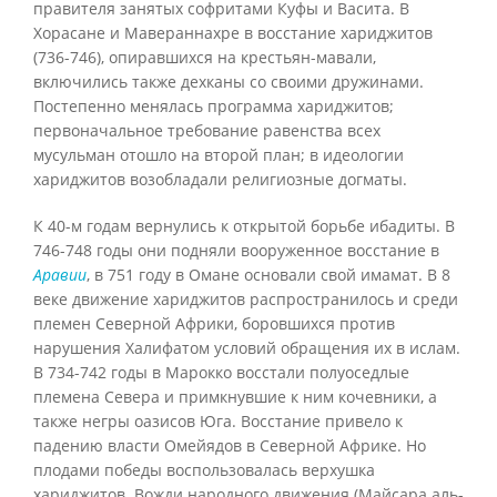
правителя занятых софритами Куфы и Васита. В
Хорасане и Мавераннахре в восстание хариджитов
(736-746), опиравшихся на крестьян-мавали,
включились также дехканы со своими дружинами.
Постепенно менялась программа хариджитов;
первоначальное требование равенства всех
мусульман отошло на второй план; в идеологии
хариджитов возобладали религиозные догматы.
К 40-м годам вернулись к открытой борьбе ибадиты. В
746-748 годы они подняли вооруженное восстание в
Аравии
, в 751 году в Омане основали свой имамат. В 8
веке движение хариджитов распространилось и среди
племен Северной Африки, боровшихся против
нарушения Халифатом условий обращения их в ислам.
В 734-742 годы в Марокко восстали полуоседлые
племена Севера и примкнувшие к ним кочевники, а
также негры оазисов Юга. Восстание привело к
падению власти Омейядов в Северной Африке. Но
плодами победы воспользовалась верхушка
хариджитов. Вожди народного движения (Майсара аль-