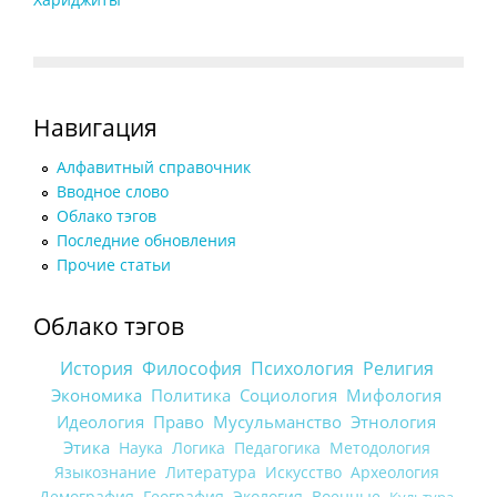
Навигация
Алфавитный справочник
Вводное слово
Облако тэгов
Последние обновления
Прочие статьи
Облако тэгов
История
Философия
Психология
Религия
Экономика
Политика
Социология
Мифология
Идеология
Право
Мусульманство
Этнология
Этика
Наука
Логика
Педагогика
Методология
Языкознание
Литература
Искусство
Археология
Демография
География
Экология
Военные
Культура