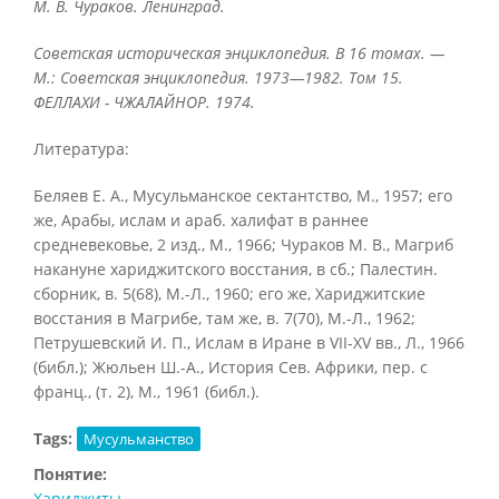
М. В. Чураков. Ленинград.
Советская историческая энциклопедия. В 16 томах. —
М.: Советская энциклопедия. 1973—1982.
Том 15.
ФЕЛЛАХИ - ЧЖАЛАЙНОР. 1974.
Литература:
Беляев E. A., Мусульманское сектантство, М., 1957; его
же, Арабы, ислам и араб. халифат в раннее
средневековье, 2 изд., М., 1966; Чураков М. В., Магриб
накануне хариджитского восстания, в сб.; Палестин.
сборник, в. 5(68), М.-Л., 1960; его же, Хариджитские
восстания в Магрибе, там же, в. 7(70), М.-Л., 1962;
Петрушевский И. П., Ислам в Иране в VII-XV вв., Л., 1966
(библ.); Жюльен Ш.-А., История Сев. Африки, пер. с
франц., (т. 2), М., 1961 (библ.).
Tags:
Мусульманство
Понятие:
Хариджиты