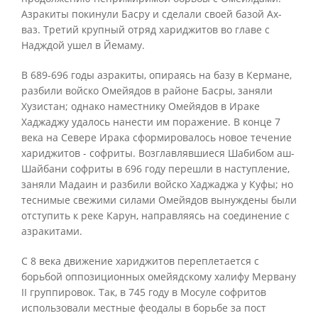
Азракиты покинули Басру и сделали своей базой Ах-
ваз. Третий крупный отряд хариджитов во главе с
Надждой ушел в Йемаму.
В 689-696 годы азракиты, опираясь на базу в Кермане,
разбили войско Омейядов в районе Басры, заняли
Хузистан; однако наместнику Омейядов в Ираке
Хаджаджу удалось нанести им поражение. В конце 7
века на Севере Ирака сформировалось новое течение
хариджитов - софриты. Возглавлявшиеся Шабибом аш-
Шайбани софриты в 696 году перешли в наступление,
заняли Мадаин и разбили войско Хаджаджа у Куфы; но
теснимые свежими силами Омейядов вынуждены были
отступить к реке Карун, направляясь на соединение с
азракитами.
С 8 века движение хариджитов переплетается с
борьбой оппозиционных омейядскому халифу Мервану
II группировок. Так, в 745 году в Мосуле софритов
использовали местные феодалы в борьбе за пост