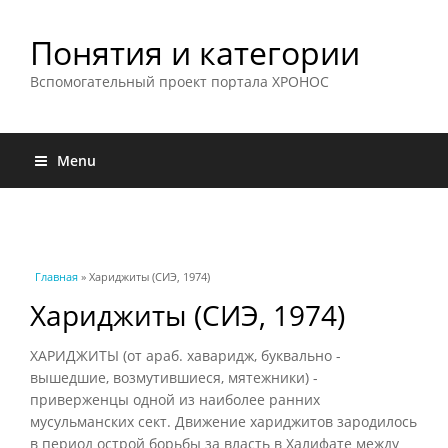
Понятия и категории
Вспомогательный проект портала ХРОНОС
Menu
Вы здесь
Главная
» Хариджиты (СИЭ, 1974)
Хариджиты (СИЭ, 1974)
ХАРИДЖИТЫ (от араб. хаваридж, буквально -
вышедшие, возмутившиеся, мятежники) -
приверженцы одной из наиболее ранних
мусульманских сект. Движение хариджитов зародилось
в период острой борьбы за власть в Халифате между