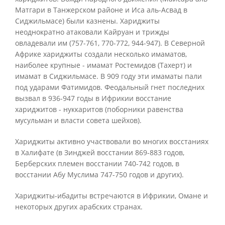
Матгари в Танжерском районе и Иса аль-Асвад в
Сиджильмасе) были казнены. Хариджиты
неоднократно атаковали Кайруан и трижды
овладевали им (757-761, 770-772, 944-947). В Северной
Африке хариджиты создали несколько имаматов,
наиболее крупные - имамат Ростемидов (Тахерт) и
имамат в Сиджильмасе. В 909 году эти имаматы пали
под ударами Фатимидов. Феодальный гнет последних
вызвал в 936-947 годы в Ифрикии восстание
хариджитов - нуккаритов (поборники равенства
мусульман и власти совета шейхов).
Хариджиты активно участвовали во многих восстаниях
в Халифате (в Зинджей восстании 869-883 годов,
Берберских племен восстании 740-742 годов, в
восстании Абу Муслима 747-750 годов и других).
Хариджиты-ибадиты встречаются в Ифрикии, Омане и
некоторых других арабских странах.