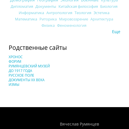
Дипломатия
Документы
Китайская философия
Биология
Информатика
Антропология
Теология
Эстетика
Математика
Риторика
Мировоззрение
Архитектура
Физика
Феноменология
Еще
Родственные сайты
ХРОНОС
ФОРУМ
РУМЯНЦЕВСКИЙ МУЗЕЙ
ДО 1917 ГОДА
РУССКОЕ ПОЛЕ
ДОКУМЕНТЫ XX ВЕКА
ИЗМЫ
Понятия И Категории - Исторический Проект ХРОНОС
WEB-редактор
Вячеслав Румянцев