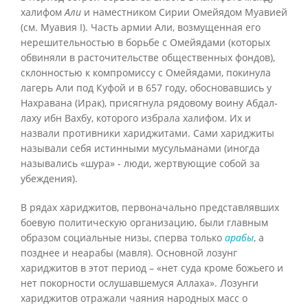
халифом
Али
и наместником Сирии Омейядом Муавией
(см. Муавия I). Часть армии Али, возмущенная его
нерешительностью в борьбе с Омейядами (которых
обвиняли в расточительстве общественных фондов),
склонностью к компромиссу с Омейядами, покинула
лагерь Али под Куфой и в 657 году, обосновавшись у
Нахравана (Ирак), присягнула рядовому воину Абдал-
лаху ибн Вахбу, которого избрала халифом. Их и
назвали противники хариджитами. Сами хариджиты
называли себя истинными мусульманами (иногда
назывались «шура» - люди, жертвующие собой за
убеждения).
В рядах хариджитов, первоначально представлявших
боевую политическую организацию, были главным
образом социальные низы, сперва только
арабы
, а
позднее и неарабы (мавля). Основной лозунг
хариджитов в этот период – «нет суда кроме божьего и
нет покорности ослушавшемуся Аллаха». Лозунги
хариджитов отражали чаяния народных масс о