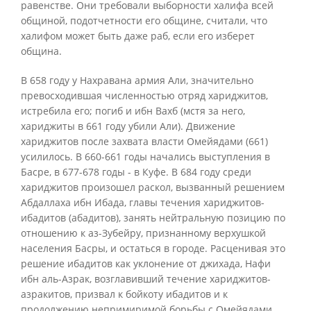
равенстве. Они требовали выборности халифа всей
общиной, подотчетности его общине, считали, что
халифом может быть даже раб, если его изберет
община.
В 658 году у Нахравана армия Али, значительно
превосходившая численностью отряд хариджитов,
истребила его; погиб и ибн Вахб (мстя за него,
хариджиты в 661 году убили Али). Движение
хариджитов после захвата власти Омейядами (661)
усилилось. В 660-661 годы начались выступления в
Басре, в 677-678 годы - в Куфе. В 684 году среди
хариджитов произошел раскол, вызванный решением
Абдаллаха ибн Ибада, главы течения хариджитов-
ибадитов (абадитов), занять нейтральную позицию по
отношению к аз-Зубейру, признанному верхушкой
населения Басры, и остаться в городе. Расценивая это
решение ибадитов как уклонение от джихада, Нафи
ибн аль-Азрак, возглавивший течение хариджитов-
азракитов, призвал к бойкоту ибадитов и к
продолжению непримиримой борьбы с Омейядами.