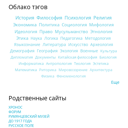
Облако тэгов
История
Философия
Психология
Религия
Экономика
Политика
Социология
Мифология
Идеология
Право
Мусульманство
Этнология
Этика
Наука
Логика
Педагогика
Методология
Языкознание
Литература
Искусство
Археология
Демография
География
Экология
Военные
Культура
Дипломатия
Документы
Китайская философия
Биология
Информатика
Антропология
Теология
Эстетика
Математика
Риторика
Мировоззрение
Архитектура
Физика
Феноменология
Еще
Родственные сайты
ХРОНОС
ФОРУМ
РУМЯНЦЕВСКИЙ МУЗЕЙ
ДО 1917 ГОДА
РУССКОЕ ПОЛЕ