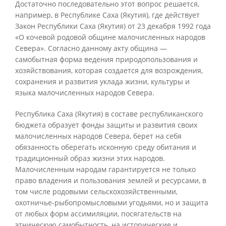
Достаточно последовательно этот вопрос решается,
например, в Республике Саха (Якутия), где действует
Закон Республики Саха (Якутия) от 23 декабря 1992 года
«О кочевой родовой общине малочисленных народов
Севера». Согласно данному акту община —
самобытная форма ведения природопользования и
хозяйствования, которая создается для возрождения,
сохранения и развития уклада жизни, культуры и
языка малочисленных народов Севера.
Республика Саха (Якутия) в составе республиканского
бюджета образует фонды защиты и развития своих
малочисленных народов Севера, берет на себя
обязанность оберегать исконную среду обитания и
традиционный образ жизни этих народов.
Малочисленным народам гарантируется не только
право владения и пользования землей и ресурсами, в
том числе родовыми сельскохозяйственными,
охотничье-рыбопромысловыми угодьями, но и защита
от любых форм ассимиляции, посягательств на
этническую самобытность, на исторические и