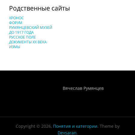
Родственные сайты
ХРОНОС
ФОРУМ
РУМЯНЦЕВСКИЙ МУЗЕЙ
ДО 1917 ГОДА
РУССКОЕ ПОЛЕ
ДОКУМЕНТЫ XX ВЕКА
ИЗМЫ
Понятия И Категории - Исторический Проект ХРОНОС
WEB-редактор
Вячеслав Румянцев
Copyright © 2026,
Понятия и категории
. Theme by
Devsaran
.