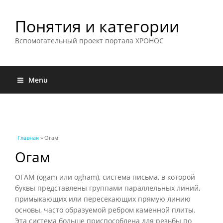
Понятия и категории
Вспомогательный проект портала ХРОНОС
Menu
Вы здесь
Главная
» Огам
Огам
ОГАМ (ogam или ogham), система письма, в которой
буквы представлены группами параллельных линий,
примыкающих или пересекающих прямую линию
основы, часто образуемой ребром каменной плиты.
Эта система больше приспособлена для резьбы по