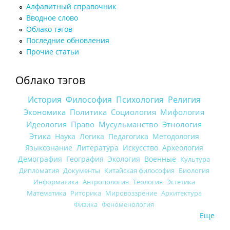
Алфавитный справочник
Вводное слово
Облако тэгов
Последние обновления
Прочие статьи
Облако тэгов
История
Философия
Психология
Религия
Экономика
Политика
Социология
Мифология
Идеология
Право
Мусульманство
Этнология
Этика
Наука
Логика
Педагогика
Методология
Языкознание
Литература
Искусство
Археология
Демография
География
Экология
Военные
Культура
Дипломатия
Документы
Китайская философия
Биология
Информатика
Антропология
Теология
Эстетика
Математика
Риторика
Мировоззрение
Архитектура
Физика
Феноменология
Еще