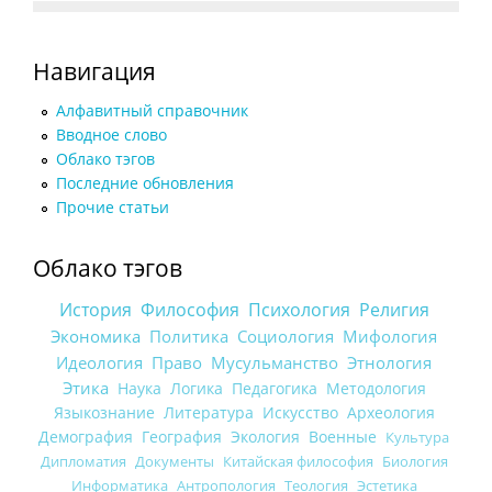
Навигация
Алфавитный справочник
Вводное слово
Облако тэгов
Последние обновления
Прочие статьи
Облако тэгов
История
Философия
Психология
Религия
Экономика
Политика
Социология
Мифология
Идеология
Право
Мусульманство
Этнология
Этика
Наука
Логика
Педагогика
Методология
Языкознание
Литература
Искусство
Археология
Демография
География
Экология
Военные
Культура
Дипломатия
Документы
Китайская философия
Биология
Информатика
Антропология
Теология
Эстетика