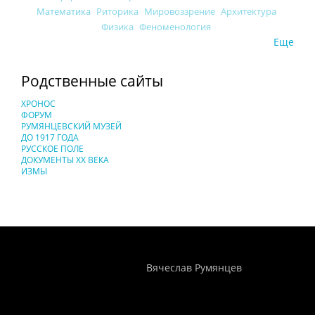
Математика
Риторика
Мировоззрение
Архитектура
Физика
Феноменология
Еще
Родственные сайты
ХРОНОС
ФОРУМ
РУМЯНЦЕВСКИЙ МУЗЕЙ
ДО 1917 ГОДА
РУССКОЕ ПОЛЕ
ДОКУМЕНТЫ XX ВЕКА
ИЗМЫ
Понятия И Категории - Исторический Проект ХРОНОС
WEB-редактор
Вячеслав Румянцев