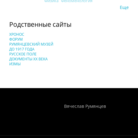
Физика
Феноменология
Еще
Родственные сайты
ХРОНОС
ФОРУМ
РУМЯНЦЕВСКИЙ МУЗЕЙ
ДО 1917 ГОДА
РУССКОЕ ПОЛЕ
ДОКУМЕНТЫ XX ВЕКА
ИЗМЫ
Понятия И Категории - Исторический Проект ХРОНОС
WEB-редактор
Вячеслав Румянцев