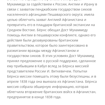
Мухаммеда за содействием к России, Англии и Ирану в
связи с захватом пенджабским государством сикхов
населенного афганцами Пешаварского округа; имела
целью облегчить захват Англией Афганистана и
превратить его в плацдарм британской экспансии на
Среднем Востоке. Бёрнс обещал Дост Мухаммеду
помощь Англии в пешаварском конфликте, однако его
действия были дезавуированы британским
правительством, которое было заинтересовано в
разжигании вражды между Афганистаном и
государством сикхов. В этих условиях Дост Мухаммед
принял предложение о русской поддержке, сделанное
ему прибывшим в Кабул вслед за Бёрнса миссией
представителем России И. Виткевичем. Попытки
Бёрнса миссии помешать этому были безуспешны, и в
апреле 1838 года она выехала из Афганистана. Бёрнса
миссия собрала обширную информацию, которая
облегчила вторжение британских войск в Афганистан,
предпринятое в конце 1838 года.