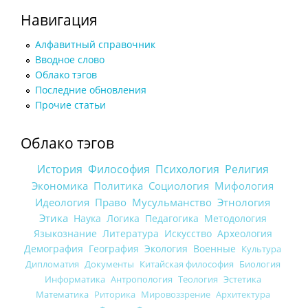
Навигация
Алфавитный справочник
Вводное слово
Облако тэгов
Последние обновления
Прочие статьи
Облако тэгов
История
Философия
Психология
Религия
Экономика
Политика
Социология
Мифология
Идеология
Право
Мусульманство
Этнология
Этика
Наука
Логика
Педагогика
Методология
Языкознание
Литература
Искусство
Археология
Демография
География
Экология
Военные
Культура
Дипломатия
Документы
Китайская философия
Биология
Информатика
Антропология
Теология
Эстетика
Математика
Риторика
Мировоззрение
Архитектура