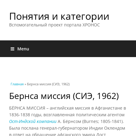
Понятия и категории
Вспомогательный проект портала ХРОНОС
Menu
Вы здесь
Главная
» Бернса миссия (СИЭ, 1962)
Бернса миссия (СИЭ, 1962)
БЁРНСА МИССИЯ – английская миссия в Афганистане в
1836-1838 годы, возглавленная политическим агентом
Ост-Индской компании
А. Бёрнсом (Burnes; 1805-1841).
Была послана генерал-губернатором Индии Оклендом
в ответ на обращение афганского эмира Дост