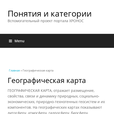
Понятия и категории
Вспомогательный проект портала ХРОНОС
Menu
Вы здесь
Главная
» Географическая карта
Географическая карта
ГЕОГРАФИЧЕСКАЯ КАРТА, отражает размещение,
свойства, связи и динамику природных, социально-
экономических, природно-техногенных геосистем и их
компонентов. На географических картах показывают
литосферу, атмосферу, гидросферу, биосферу,