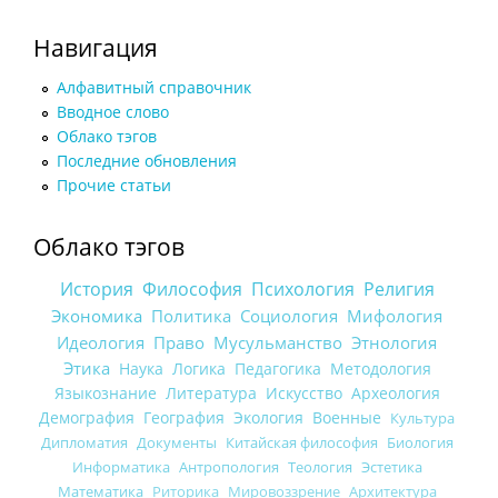
Навигация
Алфавитный справочник
Вводное слово
Облако тэгов
Последние обновления
Прочие статьи
Облако тэгов
История
Философия
Психология
Религия
Экономика
Политика
Социология
Мифология
Идеология
Право
Мусульманство
Этнология
Этика
Наука
Логика
Педагогика
Методология
Языкознание
Литература
Искусство
Археология
Демография
География
Экология
Военные
Культура
Дипломатия
Документы
Китайская философия
Биология
Информатика
Антропология
Теология
Эстетика
Математика
Риторика
Мировоззрение
Архитектура