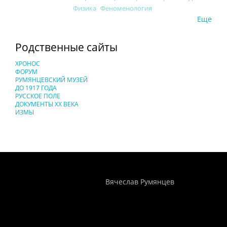
Физика
Феноменология
Еще
Родственные сайты
ХРОНОС
ФОРУМ
РУМЯНЦЕВСКИЙ МУЗЕЙ
ДО 1917 ГОДА
РУССКОЕ ПОЛЕ
ДОКУМЕНТЫ XX ВЕКА
ИЗМЫ
Понятия И Категории - Исторический Проект ХРОНОС
WEB-редактор
Вячеслав Румянцев