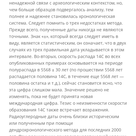
ненадежной связи с археологическим контекстом, но,
чем больше образцов подвергалось анализу, тем
полнее и надежнее становилась хронологическая
система. Следует помнить о трех недостатках метода.
Прежде всего, полученные даты никогда не являются
точными. Знак «±», который всегда следует иметь в
виду, является статистическим, он означает, что в двух
случаях из трех правильная дата укладывается в этом
интервале. Во-вторых, скорость распада 14C во всех
опубликованных примерах основывается на периоде
полураспада в 5568 ± 30 лет (по прошествии 5568 лет
распадается половина 14С, в течение еще 5568 лет —
половина остатка и т.д.), сейчас становится ясно, что
эта цифра слишком мала. Значение решено не
изменять, пока не будет принята новая
международная цифра. Тезис о неизменности скорости
образования 14С также встречает возражения.
Радиоуглеродные даты очень близки историческим
или полученным при помощи
дендрохронологического метода для последних 2000