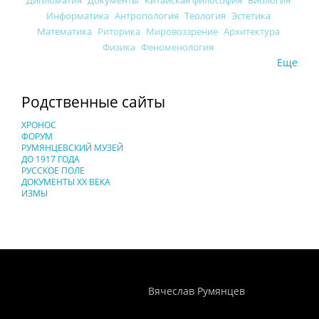
Информатика
Антропология
Теология
Эстетика
Математика
Риторика
Мировоззрение
Архитектура
Физика
Феноменология
Еще
Родственные сайты
ХРОНОС
ФОРУМ
РУМЯНЦЕВСКИЙ МУЗЕЙ
ДО 1917 ГОДА
РУССКОЕ ПОЛЕ
ДОКУМЕНТЫ XX ВЕКА
ИЗМЫ
Понятия И Категории - Исторический Проект ХРОНОС
WEB-редактор
Вячеслав Румянцев