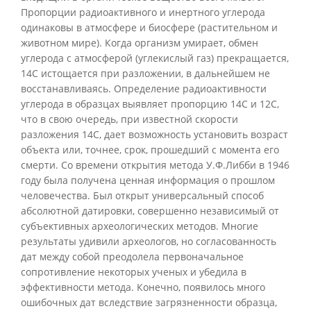
Пропорции радиоактивного и инертного углерода
одинаковы в атмосфере и биосфере (растительном и
животном мире). Когда организм умирает, обмен
углерода с атмосферой (углекислый газ) прекращается,
14C истощается при разложении, в дальнейшем не
восстанавливаясь. Определение радиоактивности
углерода в образцах выявляет пропорцию 14C и 12C,
что в свою очередь, при известной скорости
разложения 14C, дает возможность установить возраст
объекта или, точнее, срок, прошедший с момента его
смерти. Со времени открытия метода У.Ф.Либби в 1946
году была получена ценная информация о прошлом
человечества. Был открыт универсальный способ
абсолютной датировки, совершенно независимый от
субъективных археологических методов. Многие
результаты удивили археологов, но согласованность
дат между собой преодолела первоначальное
сопротивление некоторых ученых и убедила в
эффективности метода. Конечно, появилось много
ошибочных дат вследствие загрязненности образца,