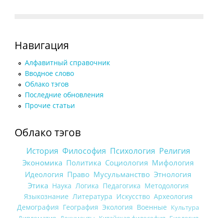
Навигация
Алфавитный справочник
Вводное слово
Облако тэгов
Последние обновления
Прочие статьи
Облако тэгов
История
Философия
Психология
Религия
Экономика
Политика
Социология
Мифология
Идеология
Право
Мусульманство
Этнология
Этика
Наука
Логика
Педагогика
Методология
Языкознание
Литература
Искусство
Археология
Демография
География
Экология
Военные
Культура
Дипломатия
Документы
Китайская философия
Биология