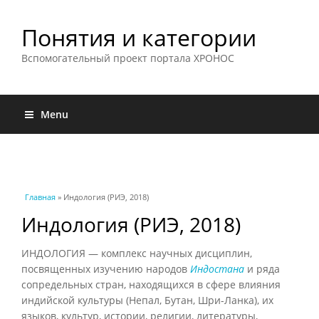
Понятия и категории
Вспомогательный проект портала ХРОНОС
Menu
Вы здесь
Главная
» Индология (РИЭ, 2018)
Индология (РИЭ, 2018)
ИНДОЛОГИЯ — комплекс научных дисциплин,
посвященных изучению народов
Индостана
и ряда
сопредельных стран, находящихся в сфере влияния
индийской культуры (Непал, Бутан, Шри-Ланка), их
языков, культур, истории, религии, литературы,