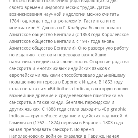
способствовало появлению ряда выдающихся для
своего времени индологических трудов. Датой
возникновения научной индологии можно считать
1784 год, когда под патронажем У. Гастингса и по
инициативе У. Джонса и Г. Колбрука было основано
Азиатское общество Бенгалии (с 1858 года Королевское
Азиатское общество Бенгалии, с 1947 года вновь
Азиатское общество Бенгалии). Оно развернуло работу
по изданию текстов и переводов важнейших
памятников индийской словесности. Открытие родства
санскрита и многих живых индийских языков с
европейскими языками способствовало дальнейшему
повышению интереса в Европе к Индии. В 1853 году
стала печататься «Bibliotheca Indica», в которую вошли
важнейшие древние и средневековые памятники на
санскрите, а также хинди, бенгали, персидском и
других языках. С 1888 года стала выходить «Epigraphia
Indica» — крупнейшее издание индийских надписей. А.
Гамильтон (1762—1824) первым в Европе с 1803 года
начал преподавать санскрит. Во время
Наполеоновских войн он оказался в Париже, начал