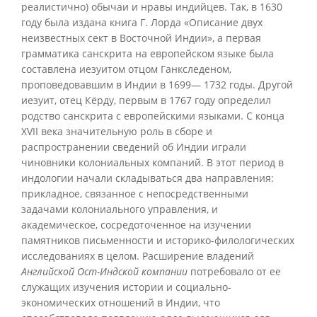
реалистично) обычаи и нравы индийцев. Так, в 1630
году была издана книга Г. Лорда «Описание двух
неизвестных сект в Восточной Индии», а первая
грамматика санскрита на европейском языке была
составлена иезуитом отцом Ганкследеном,
проповедовавшим в Индии в 1699— 1732 годы. Другой
иезуит, отец Кёрду, первым в 1767 году определил
родство санскрита с европейскими языками. С конца
XVII века значительную роль в сборе и
распространении сведений об Индии играли
чиновники колониальных компаний. В этот период в
индологии начали складываться два направления:
прикладное, связанное с непосредственными
задачами колониального управления, и
академическое, сосредоточенное на изучении
памятников письменности и историко-филологических
исследованиях в целом. Расширение владений
Английской Ост-Индской компании
потребовало от ее
служащих изучения истории и социально-
экономических отношений в Индии, что