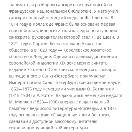
заниматься разбором санскритских рукописей во
Французской национальной библиотеке. У него учил
санскрит первый немецкий индолог Ф. Шлегель. В
1814 году в Коллеж де Франс была основана первая
европейская университетская кафедра по изучению
санскрита, руководителем которой стал Л. де Шези. В
1821 году в Париже было основано Азиатское
общество, а в 1823 году — Королевское Азиатское
общество в Лондоне. Одним из главных достижений
европейской индологии XIX века можно считать
издание 7-томного Санскритско-немецкого словаря,
выпущенного в Санкт-Петербурге при участии
Императорской Санкт-петербургской академии наук в
1852—1875 году немецкими учеными О. Бётлингом
(1815-1904) и Р. Ротом. Выдающийся немецкий индолог
М. Мюллер (1823—1900) впервые издал главный
памятник ведийской литературы «Ригведу», а в 1875
году основал серию «Священные книги Востока»,
сделавшей доступной массовому читателю
сокровищницу индийской литературы.