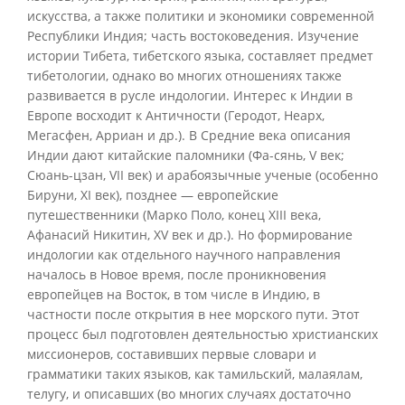
искусства, а также политики и экономики современной
Республики Индия; часть востоковедения. Изучение
истории Тибета, тибетского языка, составляет предмет
тибетологии, однако во многих отношениях также
развивается в русле индологии. Интерес к Индии в
Европе восходит к Античности (Геродот, Неарх,
Мегасфен, Арриан и др.). В Средние века описания
Индии дают китайские паломники (Фа-сянь, V век;
Сюань-цзан, VII век) и арабоязычные ученые (особенно
Бируни, XI век), позднее — европейские
путешественники (Марко Поло, конец XIII века,
Афанасий Никитин, XV век и др.). Но формирование
индологии как отдельного научного направления
началось в Новое время, после проникновения
европейцев на Восток, в том числе в Индию, в
частности после открытия в нее морского пути. Этот
процесс был подготовлен деятельностью христианских
миссионеров, составивших первые словари и
грамматики таких языков, как тамильский, малаялам,
телугу, и описавших (во многих случаях достаточно