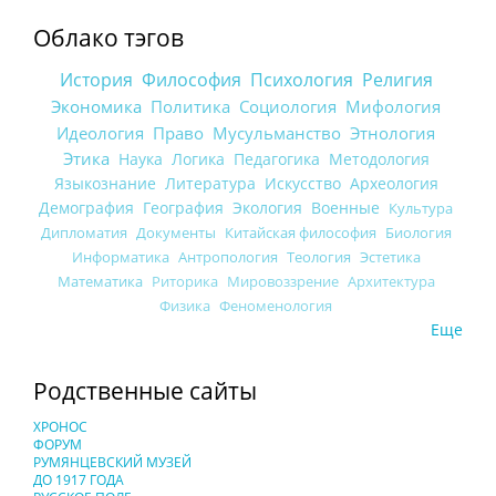
Облако тэгов
История
Философия
Психология
Религия
Экономика
Политика
Социология
Мифология
Идеология
Право
Мусульманство
Этнология
Этика
Наука
Логика
Педагогика
Методология
Языкознание
Литература
Искусство
Археология
Демография
География
Экология
Военные
Культура
Дипломатия
Документы
Китайская философия
Биология
Информатика
Антропология
Теология
Эстетика
Математика
Риторика
Мировоззрение
Архитектура
Физика
Феноменология
Еще
Родственные сайты
ХРОНОС
ФОРУМ
РУМЯНЦЕВСКИЙ МУЗЕЙ
ДО 1917 ГОДА