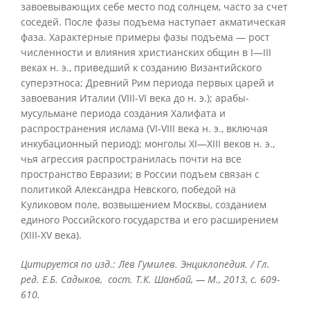
завоевывающих себе место под солнцем, часто за счет
соседей. После фазы подъема наступает акматическая
фаза. Характерные примеры фазы подъема — рост
численности и влияния христианских общин в I—III
веках н. э., приведший к созданию Византийского
суперэтноса; Древний Рим периода первых царей и
завоевания Италии (VIII-VI века до н. э.); арабы-
мусульмане периода создания Халифата и
распространения ислама (VI-VIII века н. э., включая
инкубационный период); монголы XI—XIII веков н. э.,
чья агрессия распространилась почти на все
пространство Евразии; в России подъем связан с
политикой Александра Невского, победой на
Куликовом поле, возвышением Москвы, созданием
единого Российского государства и его расширением
(XIII-XV века).
Цитируется по изд.: Лев Гумилев. Энциклопедия. / Гл.
ред. Е.Б. Садыков, сост. Т.К. Шанбай, — М., 2013, с. 609-
610.