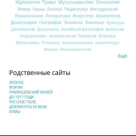
Идеология
Право
Мусульманство
Этнология
Этика
Наука
Логика
Педагогика
Методология
Языкознание
Литература
Искусство
Археология
Демография
География
Экология
Военные
Культура
Дипломатия
Документы
Китайская философия
Биология
Информатика
Антропология
Теология
Эстетика
Математика
Риторика
Мировоззрение
Архитектура
Физика
Феноменология
Еще
Родственные сайты
ХРОНОС
ФОРУМ
РУМЯНЦЕВСКИЙ МУЗЕЙ
ДО 1917 ГОДА
РУССКОЕ ПОЛЕ
ДОКУМЕНТЫ XX ВЕКА
ИЗМЫ