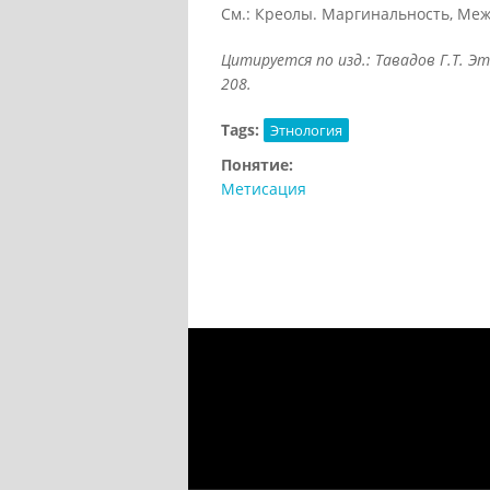
См.: Креолы. Маргинальность, Ме
Цитируется по изд.: Тавадов Г.Т. Эт
208.
Tags:
Этнология
Понятие:
Метисация