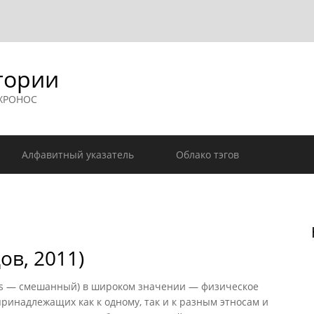
гории
 ХРОНОС
Алфавитный указатель
Облако тэгов
ов, 2011)
us — смешанный) в широком значении — физическое
инадлежащих как к одному, так и к разным этносам и