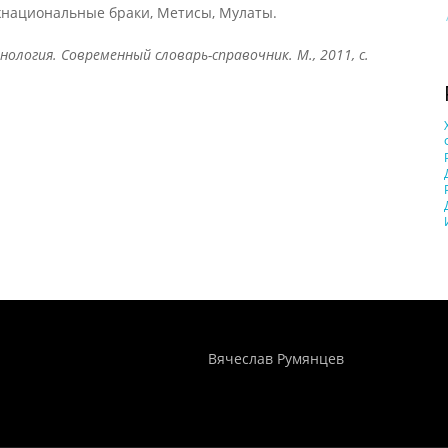
жнациональные браки, Метисы, Мулаты.
нология. Современный словарь-справочник. М., 2011, с.
Понятия И Категории - Исторический Проект ХРОНОС
WEB-редактор
Вячеслав Румянцев