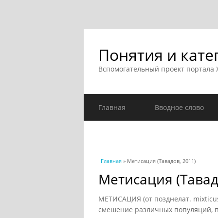
Понятия и кате
Вспомогательный проект портала
Главная
Вводное слово
Вы здесь
Главная
» Метисация (Тавадов, 2011)
Метисация (Тавад
МЕТИСАЦИЯ (от позднелат. mixtic
смешение различных популяций, пр