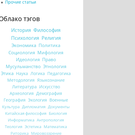
Прочие статьи
Облако тэгов
История
Философия
Психология
Религия
Экономика
Политика
Социология
Мифология
Идеология
Право
Мусульманство
Этнология
Этика
Наука
Логика
Педагогика
Методология
Языкознание
Литература
Искусство
Археология
Демография
География
Экология
Военные
Культура
Дипломатия
Документы
Китайская философия
Биология
Информатика
Антропология
Теология
Эстетика
Математика
Риторика
Мировоззрение