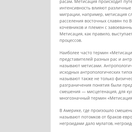
расам. Метисация происходит пут
интенсивность влияют различные 
миграции, например, метисация сл
расселения восточных славян по В
кочевников и племен с завоеванны
Метисация, как правило, выступае
процессов.
Наиболее часто термин «Метисаци
представителей разных рас и антр
называют метисами. Антропологич
исходных антропологических типов
называют также не только физичес
разграничения понятия были пре
смешения — мисцегенация, для кул
многозначный термин «Метисация»
В Америке, где произошло смешени
называют потомков от браков евр
негроидами дало мулатов, негроид