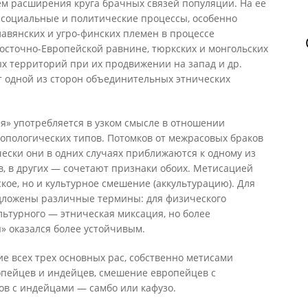
ем расширения круга брачных связей популяции. На ее
социальные и политические процессы, особенно
авянских и угро-финских племен в процессе
осточно-Европейской равнине, тюркских и монгольских
х территорий при их продвижении на запад и др.
т одной из сторон объединительных этнических
я» употребляется в узком смысле в отношении
опологических типов. Потомков от межрасовых браков
ески они в одних случаях приближаются к одному из
, в других — сочетают признаки обоих. Метисацией
кое, но и культурное смешение (аккультурацию). Для
дложены различные термины: для физического
ьтурного — этническая миксация, но более
 оказался более устойчивым.
е всех трех основных рас, собственно метисами
опейцев и индейцев, смешение европейцев с
ов с индейцами — самбо или кафузо.